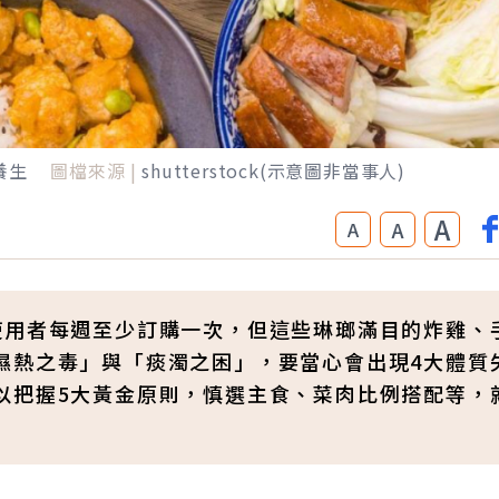
養生
圖檔來源 |
shutterstock(示意圖非當事人)
A
A
A
使用者每週至少訂購一次，但這些琳瑯滿目的炸雞、
濕熱之毒」與「痰濁之困」，要當心會出現4大體質
以把握5大黃金原則，慎選主食、菜肉比例搭配等，