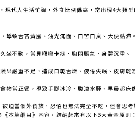
鏞指出，現代人生活忙碌，外食比例偏高，常出現4大類
飲，導致舌苔黃膩、油光滿面、口苦口臭、大便黏滯
又久坐不動，常見喉嚨卡痰、胸悶脹氣、身體沉重。
、蔬果嚴重不足，造成口乾舌燥、疲倦失眠、皮膚乾
拌食物當正餐，導致手腳冰冷、腹瀉水腫、早晨起床
，被迫當個外食族，恐怕也無法完全不吃，但會思考
珍《本草綱目》內容，歸納起來有以下5大黃金原則