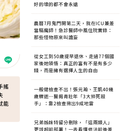
好的壞的都不會永遠
農曆7月鬼門開第二天，我在ICU兼差
當驅魔師！急診醫師中風住院實錄：
那些怪物原來叫譫妄
從女工到50歲提早退休、走過77個國
家後她領悟：真正的富有不是有多少
錢，而是擁有選擇人生的自由
手搖
一般健檢查不出！張元瀚、王凱40幾
失
歲驟逝…醫揭青壯年「3大猝死殺
就能
手」：靠2檢查揪出9成地雷
兄弟姊妹特留分刪除，「這兩類人」
更該超前部署！一表看懂修法前後差