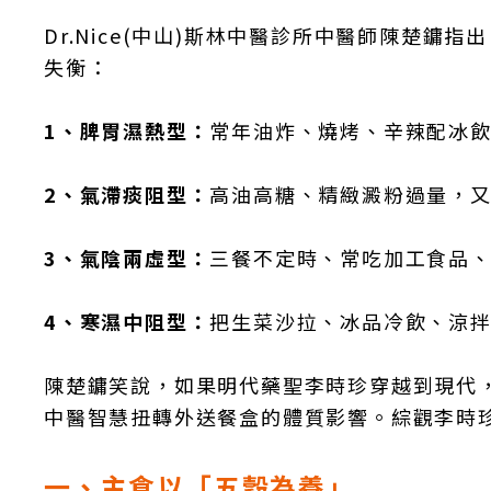
Dr.Nice(中山)斯林中醫診所中醫師陳楚
失衡：
1、脾胃濕熱型：
常年油炸、燒烤、辛辣配冰
2、氣滯痰阻型：
高油高糖、精緻澱粉過量，
3、氣陰兩虛型：
三餐不定時、常吃加工食品
4、寒濕中阻型：
把生菜沙拉、冰品冷飲、涼
陳楚鏞笑說，如果明代藥聖李時珍穿越到現代
中醫智慧扭轉外送餐盒的體質影響。綜觀李時
一、主食以「五穀為養」