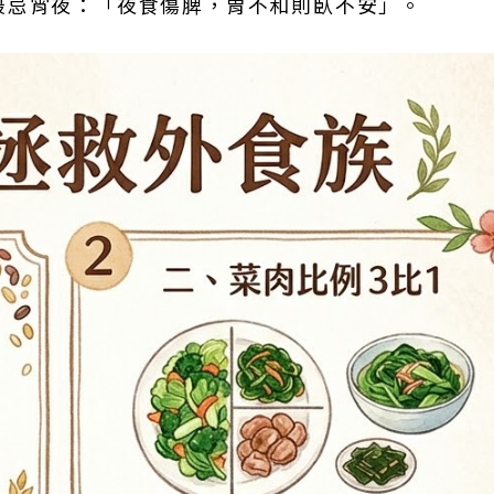
食。最忌宵夜：「夜食傷脾，胃不和則臥不安」。