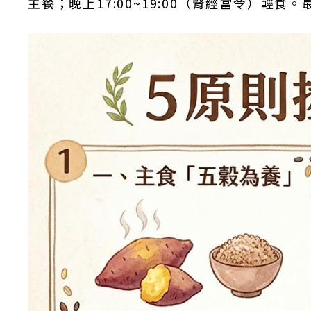
主餐；晚上17:00~19:00（腎經當令）輕