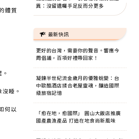
異：沒留遺囑手足反而分更多
型的體質
最新快訊
。
更好的台灣，需要你的聲音。響應今
周倡議，百項好禮帶回家！
澀。
凝鍊半世紀流金歲月的優雅蛻變：台
中歐酷酒店揉合老屋靈魂，釀造國際
像沒睡。
級旅宿記憶
如何以
「愈在地，愈國際」 圓山大飯店推廣
：
國產農漁產品 打造在地食尚新風味