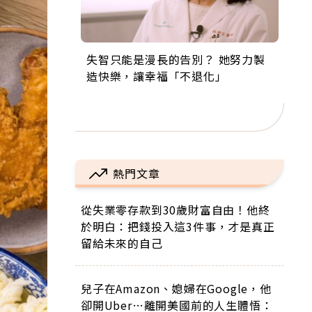
失智只能是漫長的告別？ 她努力製
來自剛果的巧克力神父 為台灣奉獻
63歲卸矽谷副總、搬回台灣找快
104歲打破金氏世界紀錄 成為全球
事業巔峰他選擇追夢…黑手阿伯拉
造快樂，讓幸福「不退化」
36年 「台灣是我的家，我連作夢都
樂！「蛋黃哥小丑」走進安養院，
最年長羽球選手，分享長壽的秘密
小提琴還登上小巨蛋！連CNN都大
講台語！」
逗樂上萬爺奶：退休後才開始真正
原來是「這個」
讚！
的人生
熱門文章
從失業零存款到30歲財富自由！他終
於明白：把錢投入這3件事，才是真正
留給未來的自己
兒子在Amazon、媳婦在Google，他
卻開Uber…離開美國前的人生體悟：