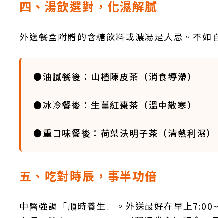
四、湯飲選對，化濕解膩
外送餐盒附贈的含糖飲料或濃湯是大忌。不如
●油膩餐後：山楂陳皮茶（消食導滯）
●冰冷餐後：生薑紅棗茶（溫中散寒）
●重口味餐後：荷葉決明子茶（清熱利濕）
五、吃對時辰，事半功倍
中醫強調「順時養生」。外送最好在早上7:00~9