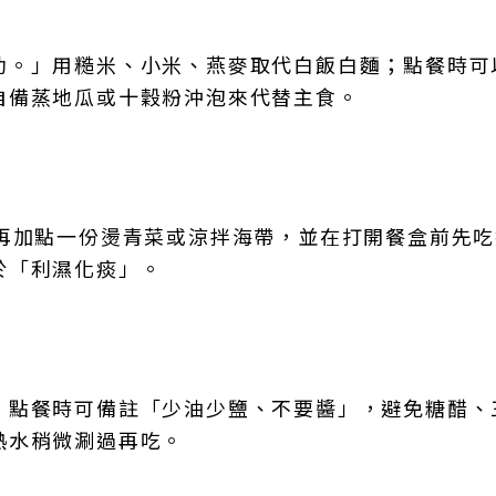
助。」用糙米、小米、燕麥取代白飯白麵；點餐時可
自備蒸地瓜或十穀粉沖泡來代替主食。
，再加點一份燙青菜或涼拌海帶，並在打開餐盒前先
於「利濕化痰」。
。點餐時可備註「少油少鹽、不要醬」，避免糖醋、
熱水稍微涮過再吃。