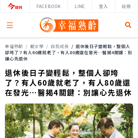
FACEBOOK
LINE
登入
註冊
Open menu
幸福熟齡
/
靚女學
/
自我成長
/
退休後日子變輕鬆，整個人
卻垮了？有人60歲就老了，有人80歲還在發光…醫揭4關鍵：別
讓心先退休
退休後日子變輕鬆，整個人卻垮
了？有人60歲就老了，有人80歲還
在發光…醫揭4關鍵：別讓心先退休