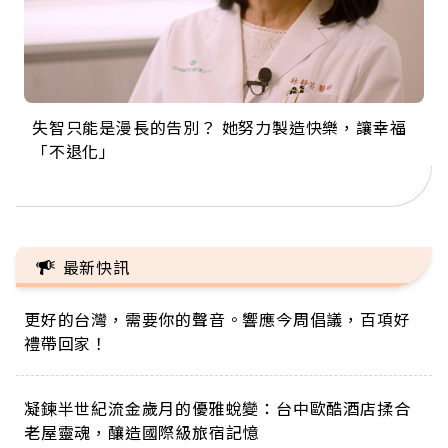
失智只能是漫長的告別？ 她努力製造快樂，讓幸福
來自剛果的巧克力神父 為台灣奉獻36年 「台灣是我
63歲卸矽谷副總、搬回台灣找快樂！「蛋黃哥小
104歲打破金氏世界紀錄 成為全球最年長羽球選
事業巔峰他選擇追夢…黑手阿伯拉小提琴還登上小
「不退化」
的家，我連作夢都講台語！」
丑」走進安養院，逗樂上萬爺奶：退休後才開始真
手，分享長壽的秘密原來是「這個」
巨蛋！連CNN都大讚！
正的人生
最新快訊
更好的台灣，需要你的聲音。響應今周倡議，百項好
禮帶回家！
凝鍊半世紀流金歲月的優雅蛻變：台中歐酷酒店揉合
老屋靈魂，釀造國際級旅宿記憶