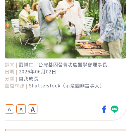
撰文 |
劉博仁／台灣基因營養功能醫學會理事長
日期 |
2026年06月02日
分類 |
自我成長
圖檔來源 |
Shutterstock（示意圖非當事人）
A
A
A