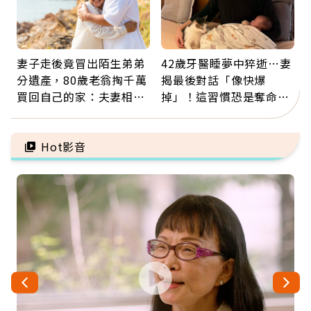
妻子走後竟冒出陌生弟弟
42歲牙醫睡夢中猝逝…妻
分遺產，80歲老翁掏千萬
揭最後對話「像快爆
買回自己的家：夫妻相守
掉」！這習慣恐是奪命原
60年，卻輸給一個名字
因：沒有一份工作值得用
命交換
Hot影音