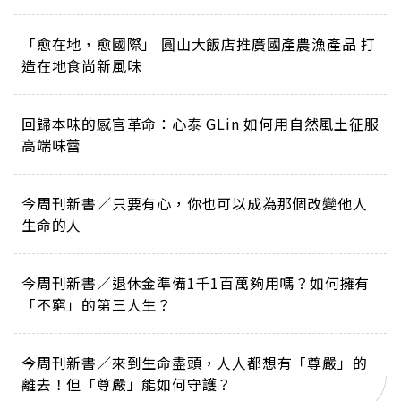
「愈在地，愈國際」 圓山大飯店推廣國產農漁產品 打
造在地食尚新風味
回歸本味的感官革命：心泰 GLin 如何用自然風土征服
高端味蕾
今周刊新書／只要有心，你也可以成為那個改變他人
生命的人
今周刊新書／退休金準備1千1百萬夠用嗎？如何擁有
「不窮」的第三人生？
今周刊新書／來到生命盡頭，人人都想有「尊嚴」的
離去！但「尊嚴」能如何守護？