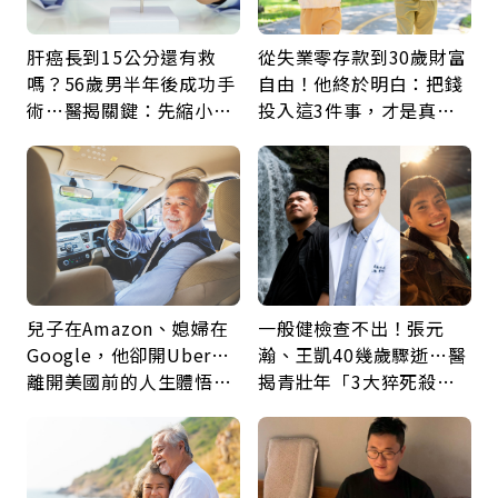
肝癌長到15公分還有救
從失業零存款到30歲財富
嗎？56歲男半年後成功手
自由！他終於明白：把錢
術…醫揭關鍵：先縮小腫
投入這3件事，才是真正
瘤再談根治
留給未來的自己
兒子在Amazon、媳婦在
一般健檢查不出！張元
Google，他卻開Uber…
瀚、王凱40幾歲驟逝…醫
離開美國前的人生體悟：
揭青壯年「3大猝死殺
好的壞的都不會永遠
手」：靠2檢查揪出9成地
雷