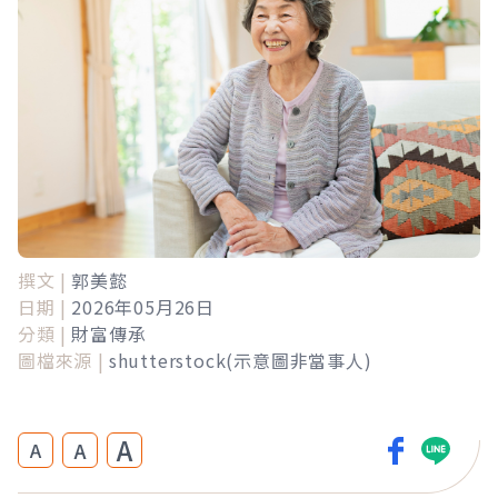
撰文 |
郭美懿
日期 |
2026年05月26日
分類 |
財富傳承
圖檔來源 |
shutterstock(示意圖非當事人)
A
A
A