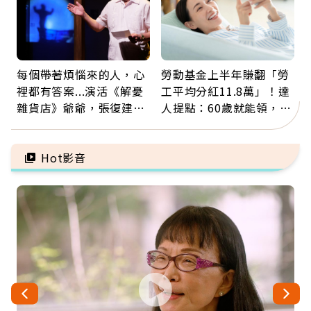
每個帶著煩惱來的人，心
勞動基金上半年賺翻「勞
裡都有答案...演活《解憂
工平均分紅11.8萬」！達
雜貨店》爺爺，張復建：
人提點：60歲就能領，重
放下執著不是認輸，而是
新就業還有隱藏版退休金
善待自己
Hot影音