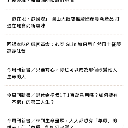
老屋靈魂，釀造國際級旅宿記憶
「愈在地，愈國際」 圓山大飯店推廣國產農漁產品 打
造在地食尚新風味
回歸本味的感官革命：心泰 GLin 如何用自然風土征服
高端味蕾
今周刊新書／只要有心，你也可以成為那個改變他人
生命的人
今周刊新書／退休金準備1千1百萬夠用嗎？如何擁有
「不窮」的第三人生？
今周刊新書／來到生命盡頭，人人都想有「尊嚴」的
離去！但「尊嚴」能如何守護？