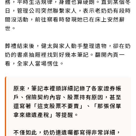
務，平時生活規律，身體也算硬朗。直到某個冬
日，管理公司突然聯繫家人，表示老奶奶有段時
間沒活動，前往察看時發現她已在床上安然辭
世。
葬禮結束後，健太與家人動手整理遺物，卻在奶
奶的書桌抽屜裡找到好幾本筆記。翻開內頁一
看，全家人當場愣住。
原來，筆記本裡頭詳細記錄了各家證券帳
戶、保險契約內容、股票持有原因，甚至
還寫著「這支股票不要賣」、「那張保單
拿來繳遺產稅」等提醒。
不僅如此，奶奶連遺囑都寫得非常詳細，