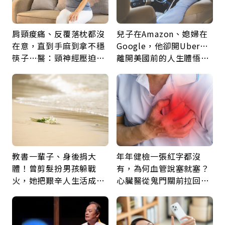
肩頸痠痛、反覆落枕都沒
兒子在Amazon、媳婦在
在意，直到手麻到拿不穩
Google，他卻開Uber…
筷子…醫：頸神經壓迫上
離開美國前的人生體悟：
身，打破固定姿勢才是關
好的壞的都不會永遠
鍵
教書一輩子、身後捐大
年年健檢一張紅字都沒
體！曾剪髮扮男孩躲戰
有，為何血管說塞就塞？
火，她把艱辛人生活成風
心臟醫從鬼門關前拉回病
景：生命價值在於成為祝
人：會不會心梗要看對數
福
字