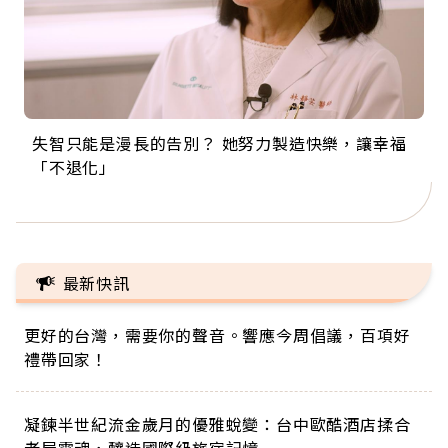
失智只能是漫長的告別？ 她努力製造快樂，讓幸福
來自剛果的巧克力神父 為台灣奉獻36年 「台灣是我
63歲卸矽谷副總、搬回台灣找快樂！「蛋黃哥小
104歲打破金氏世界紀錄 成為全球最年長羽球選
事業巔峰他選擇追夢…黑手阿伯拉小提琴還登上小
「不退化」
的家，我連作夢都講台語！」
丑」走進安養院，逗樂上萬爺奶：退休後才開始真
手，分享長壽的秘密原來是「這個」
巨蛋！連CNN都大讚！
正的人生
最新快訊
更好的台灣，需要你的聲音。響應今周倡議，百項好
禮帶回家！
凝鍊半世紀流金歲月的優雅蛻變：台中歐酷酒店揉合