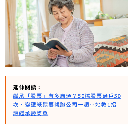
延伸閱讀：
繼承「股票」有多麻煩？50檔股票過戶50
次、變壁紙還要親跑公司一趟…她教1招
讓繼承變簡單