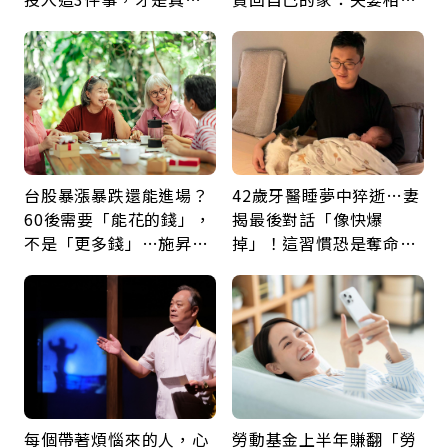
留給未來的自己
60年，卻輸給一個名字
台股暴漲暴跌還能進場？
42歲牙醫睡夢中猝逝…妻
60後需要「能花的錢」，
揭最後對話「像快爆
不是「更多錢」…施昇
掉」！這習慣恐是奪命原
輝：退休族最適合這種股
因：沒有一份工作值得用
票
命交換
每個帶著煩惱來的人，心
勞動基金上半年賺翻「勞