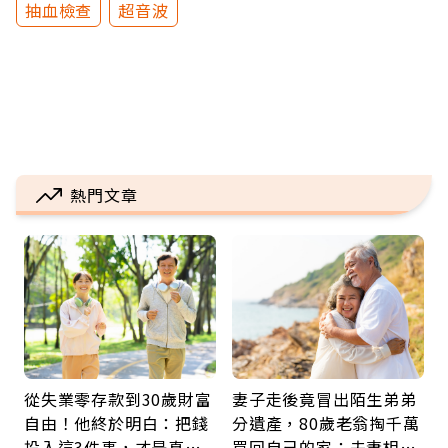
抽血檢查
超音波
熱門文章
從失業零存款到30歲財富
妻子走後竟冒出陌生弟弟
自由！他終於明白：把錢
分遺產，80歲老翁掏千萬
投入這3件事，才是真正
買回自己的家：夫妻相守