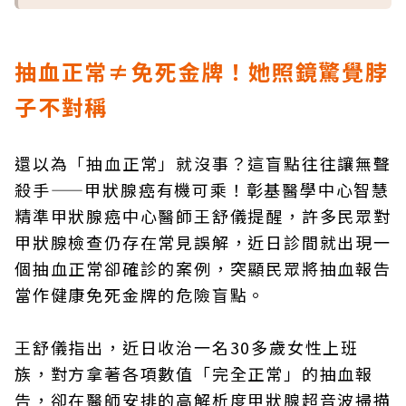
抽血正常≠免死金牌！她照鏡驚覺脖
子不對稱
還以為「抽血正常」就沒事？這盲點往往讓無聲
殺手——甲狀腺癌有機可乘！彰基醫學中心智慧
精準甲狀腺癌中心醫師王舒儀提醒，許多民眾對
甲狀腺檢查仍存在常見誤解，近日診間就出現一
個抽血正常卻確診的案例，突顯民眾將抽血報告
當作健康免死金牌的危險盲點。
王舒儀指出，近日收治一名30多歲女性上班
族，對方拿著各項數值「完全正常」的抽血報
告，卻在醫師安排的高解析度甲狀腺超音波掃描