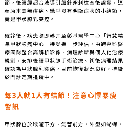
節。後續經超音波導引細針穿刺檢查後證實，這
顆原本毫無疼痛、幾乎沒有明顯症狀的小結節，
竟是甲狀腺乳突癌。
確診後，病患隨即轉介至彰基醫學中心「智慧精
準甲狀腺癌中心」接受進一步評估，由跨專科醫
療團隊整合高解析影像、病理診斷與個人化治療
規劃，安排後續甲狀腺手術治療。術後病理結果
確認為甲狀腺乳突癌，目前恢復狀況良好，持續
於門診定期追蹤中。
每3人就1人有結節！注意心悸暴瘦
警訊
甲狀腺位於喉嚨下方、氣管前方，外型如蝴蝶，