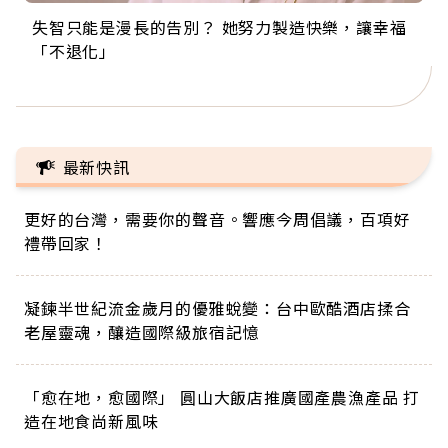
失智只能是漫長的告別？ 她努力製造快樂，讓幸福
來自剛果的巧克力神父 為台灣奉獻36年 「台灣是我
63歲卸矽谷副總、搬回台灣找快樂！「蛋黃哥小
104歲打破金氏世界紀錄 成為全球最年長羽球選
事業巔峰他選擇追夢…黑手阿伯拉小提琴還登上小
「不退化」
的家，我連作夢都講台語！」
丑」走進安養院，逗樂上萬爺奶：退休後才開始真
手，分享長壽的秘密原來是「這個」
巨蛋！連CNN都大讚！
正的人生
最新快訊
更好的台灣，需要你的聲音。響應今周倡議，百項好
禮帶回家！
凝鍊半世紀流金歲月的優雅蛻變：台中歐酷酒店揉合
老屋靈魂，釀造國際級旅宿記憶
「愈在地，愈國際」 圓山大飯店推廣國產農漁產品 打
造在地食尚新風味