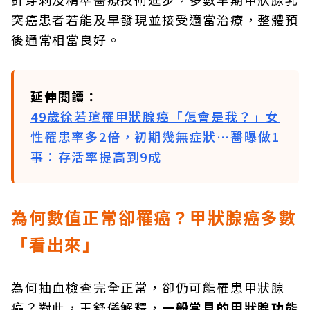
突癌患者若能及早發現並接受適當治療，整體預
後通常相當良好。
延伸閱讀：
49歲徐若瑄罹甲狀腺癌「怎會是我？」女
性罹患率多2倍，初期幾無症狀…醫曝做1
事：存活率提高到9成
為何數值正常卻罹癌？甲狀腺癌多數
「看出來」
為何抽血檢查完全正常，卻仍可能罹患甲狀腺
癌？對此，王舒儀解釋，
一般常見的甲狀腺功能