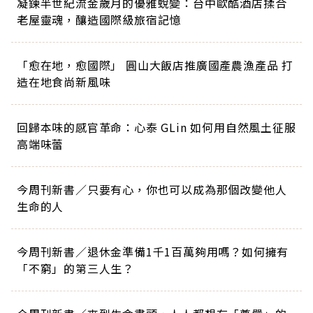
凝鍊半世紀流金歲月的優雅蛻變：台中歐酷酒店揉合
老屋靈魂，釀造國際級旅宿記憶
「愈在地，愈國際」 圓山大飯店推廣國產農漁產品 打
造在地食尚新風味
回歸本味的感官革命：心泰 GLin 如何用自然風土征服
高端味蕾
今周刊新書／只要有心，你也可以成為那個改變他人
生命的人
今周刊新書／退休金準備1千1百萬夠用嗎？如何擁有
「不窮」的第三人生？