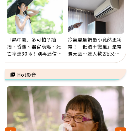
「熱中暑」多可怕？抽
冷氣風量調最小竟然更耗
搐、昏迷、器官衰竭…死
電！「低溫＋微風」是電
亡率達30％！別再迷信
費元凶…達人教2招又涼
「擦酒精、吃退燒藥」，
又省電
5招才能真救命
Hot影音