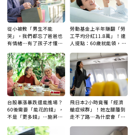
從小被教「男生不能
勞動基金上半年賺翻「勞
哭」，我們都忘了爸爸也
工平均分紅11.8萬」！達
有情緒…有了孩子才懂：
人提點：60歲就能領，重
父親節最珍貴禮物是一句
新就業還有隱藏版退休金
久違的關心
台股暴漲暴跌還能進場？
飛日本2小時竟罹「經濟
60後需要「能花的錢」，
艙症候群」！她左腿腫到
不是「更多錢」…施昇
走不了路…為什麼會「靜
輝：退休族最適合這種股
脈血栓」？醫示警7種人
票
注意