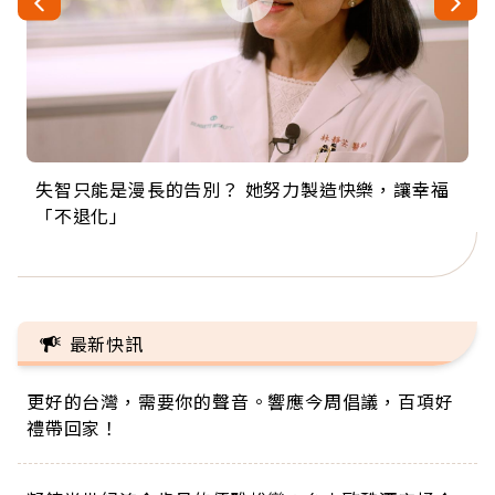
失智只能是漫長的告別？ 她努力製造快樂，讓幸福
來自剛果的巧克力神父 為台灣奉獻36年 「台灣是我
63歲卸矽谷副總、搬回台灣找快樂！「蛋黃哥小
104歲打破金氏世界紀錄 成為全球最年長羽球選
事業巔峰他選擇追夢…黑手阿伯拉小提琴還登上小
「不退化」
的家，我連作夢都講台語！」
丑」走進安養院，逗樂上萬爺奶：退休後才開始真
手，分享長壽的秘密原來是「這個」
巨蛋！連CNN都大讚！
正的人生
最新快訊
更好的台灣，需要你的聲音。響應今周倡議，百項好
禮帶回家！