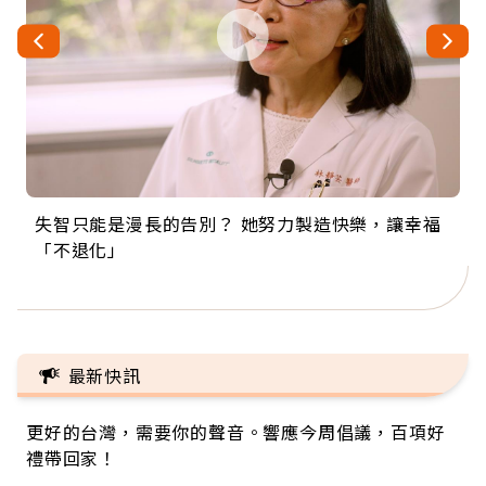
失智只能是漫長的告別？ 她努力製造快樂，讓幸福
來自剛果的巧克力神父 為台灣奉獻36年 「台灣是我
63歲卸矽谷副總、搬回台灣找快樂！「蛋黃哥小
104歲打破金氏世界紀錄 成為全球最年長羽球選
事業巔峰他選擇追夢…黑手阿伯拉小提琴還登上小
「不退化」
的家，我連作夢都講台語！」
丑」走進安養院，逗樂上萬爺奶：退休後才開始真
手，分享長壽的秘密原來是「這個」
巨蛋！連CNN都大讚！
正的人生
最新快訊
更好的台灣，需要你的聲音。響應今周倡議，百項好
禮帶回家！