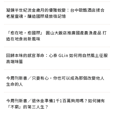
凝鍊半世紀流金歲月的優雅蛻變：台中歐酷酒店揉合
老屋靈魂，釀造國際級旅宿記憶
「愈在地，愈國際」 圓山大飯店推廣國產農漁產品 打
造在地食尚新風味
回歸本味的感官革命：心泰 GLin 如何用自然風土征服
高端味蕾
今周刊新書／只要有心，你也可以成為那個改變他人
生命的人
今周刊新書／退休金準備1千1百萬夠用嗎？如何擁有
「不窮」的第三人生？