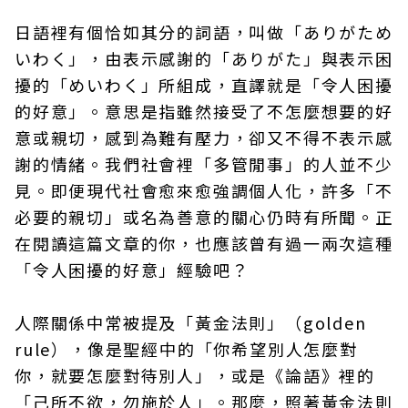
日語裡有個恰如其分的詞語，叫做「ありがため
いわく」，由表示感謝的「ありがた」與表示困
擾的「めいわく」所組成，直譯就是「令人困擾
的好意」。意思是指雖然接受了不怎麼想要的好
意或親切，感到為難有壓力，卻又不得不表示感
謝的情緒。我們社會裡「多管閒事」的人並不少
見。即便現代社會愈來愈強調個人化，許多「不
必要的親切」或名為善意的關心仍時有所聞。正
在閱讀這篇文章的你，也應該曾有過一兩次這種
「令人困擾的好意」經驗吧？
人際關係中常被提及「黃金法則」（golden
rule），像是聖經中的「你希望別人怎麼對
你，就要怎麼對待別人」，或是《論語》裡的
「己所不欲，勿施於人」。那麼，照著黃金法則