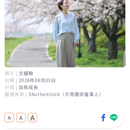
撰文 |
文耀翰
日期 |
2026年06月03日
分類 |
自我成長
圖檔來源 |
Shutterstock（示意圖非當事人）
A
A
A