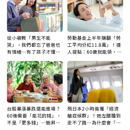
從小被教「男生不能
勞動基金上半年賺翻「勞
哭」，我們都忘了爸爸也
工平均分紅11.8萬」！達
有情緒…有了孩子才懂：
人提點：60歲就能領，重
父親節最珍貴禮物是一句
新就業還有隱藏版退休金
久違的關心
台股暴漲暴跌還能進場？
飛日本2小時竟罹「經濟
60後需要「能花的錢」，
艙症候群」！她左腿腫到
不是「更多錢」…施昇
走不了路…為什麼會「靜
輝：退休族最適合這種股
脈血栓」？醫示警7種人