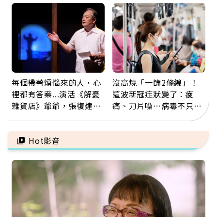
票
注意
每個帶著煩惱來的人，心
沒高燒「一篩2條線」！
裡都有答案...演活《解憂
這波新冠症狀變了：痠
雜貨店》爺爺，張復建：
痛、刀片嗓…病毒不只攻
放下執著不是認輸，而是
肺，三高族恐引發全身血
善待自己
管發炎
Hot影音