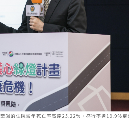
竭的住院當年死亡率高達25.22%，盛行率達19.9%更