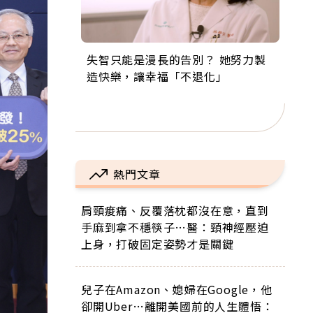
失智只能是漫長的告別？ 她努力製
來自剛果的巧克力神父 為台灣奉獻
63歲卸矽谷副總、搬回台灣找快
104歲打破金氏世界紀錄 成為全球
事業巔峰他選擇追夢…黑手阿伯拉
造快樂，讓幸福「不退化」
36年 「台灣是我的家，我連作夢都
樂！「蛋黃哥小丑」走進安養院，
最年長羽球選手，分享長壽的秘密
小提琴還登上小巨蛋！連CNN都大
講台語！」
逗樂上萬爺奶：退休後才開始真正
原來是「這個」
讚！
的人生
熱門文章
肩頸痠痛、反覆落枕都沒在意，直到
手麻到拿不穩筷子…醫：頸神經壓迫
上身，打破固定姿勢才是關鍵
兒子在Amazon、媳婦在Google，他
卻開Uber…離開美國前的人生體悟：