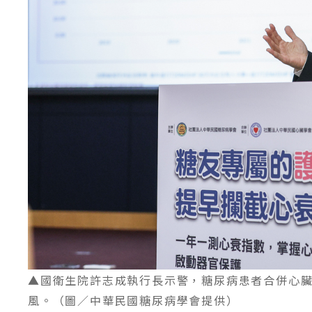
▲國衛生院許志成執行長示警，糖尿病患者合併心臟衰
風。（圖／中華民國糖尿病學會提供）