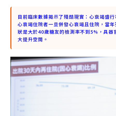
目前臨床數據揭示了殘酷現實：心衰竭盛行率
心衰竭住院者
一旦併發心衰竭且住院，當年
狀是大於40歲糖友的檢測率不到5%，具器
大提升空間。