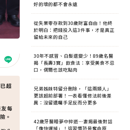
好的壞的都不會永遠
從失業零存款到30歲財富自由！他終
於明白：把錢投入這3件事，才是真正
留給未來的自己
30年不感冒、白髮還變少！89歲名醫
揭「長壽3寶」飲食法：享受美食不忌
口，偶爾也該吃點肉
更已超
兄弟姊妹特留分刪除，「這兩類人」
更該超前部署！一表看懂修法前後差
異：沒留遺囑手足反而分更多
糖友每
險。
42歲牙醫睡夢中猝逝…妻揭最後對話
「像快爆掉」！這習慣恐是奪命原