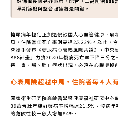
健保署長陳亮妤表示，配合「三高防治888
早期篩檢與整合照護將是關鍵。
糖尿病年輕化正加速侵蝕國人心血管健康。最新
風，住院當年死亡率則高達25.22%。為此
會攜手發布《糖尿病心衰竭風險共識》，中央
888計畫」力拚2030年慢病死亡率下降三
待「累、喘、腫」症狀出現，必須在心臟壞掉
心衰風險超越中風，住院者每４人
國家衛生研究院高齡醫學暨健康福祉研究中心執
39歲青壯年族群發病率增幅達21.5%。發
的危險性較一般人增加84%。