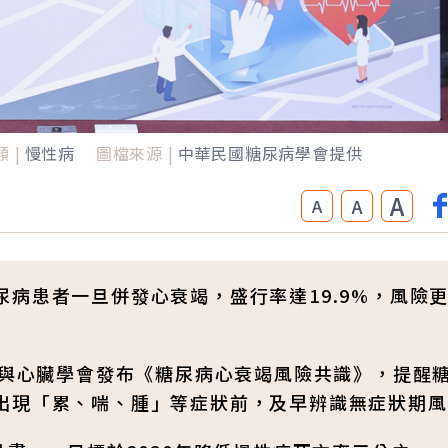
 |
慢性病
圖檔來源 |
中華民國糖尿病學會提供
A
A
A
病患者一旦併發心衰竭，盛行率達19.9%，風險
會與心臟學會發布《糖尿病心衰竭風險共識》，提醒
出現「累、喘、腫」等症狀前，及早辨識無症狀期風