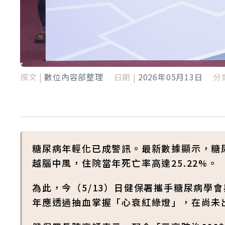
撰文 |
數位內容部整理
日期 |
2026年05月13日
分類
糖尿病年輕化已成警訊。最新數據顯示，糖尿
越腦中風，住院當年死亡率高達25.22%。
為此，今（5/13）日健保署攜手糖尿病學
年應透過抽血掌握「心衰紅綠燈」，在尚未