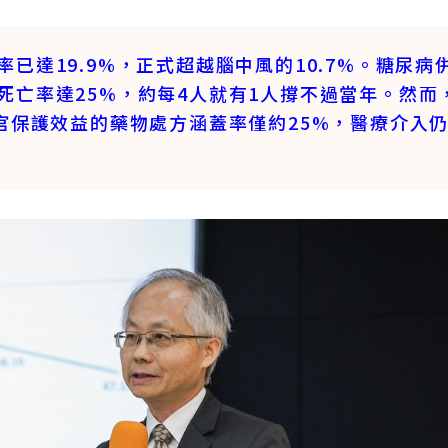
已達19.9%，正式超越腦中風的10.7%。糖尿病
死亡率達25%，約每4人就有1人撐不過當年
。然而
官保護效益的藥物處方涵蓋率僅約25%，醫療介入