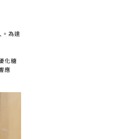
人。為達
優化糖
響應