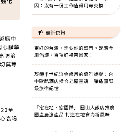
，強化
因：沒有一份工作值得用命交換
最新快訊
越腦中
國心臟學
更好的台灣，需要你的聲音。響應今
周倡議，百項好禮帶回家！
高防治
，切莫等
凝鍊半世紀流金歲月的優雅蛻變：台
中歐酷酒店揉合老屋靈魂，釀造國際
級旅宿記憶
「愈在地，愈國際」 圓山大飯店推廣
20至
國產農漁產品 打造在地食尚新風味
生心衰竭