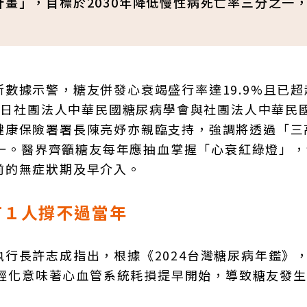
計畫」，目標於2030年降低慢性病死亡率三分之一
數據示警，糖友併發心衰竭盛行率達19.9%且已超
，今日社團法人中華民國糖尿病學會與社團法人中華民
健康保險署署長陳亮妤亦親臨支持，強調將透過「三
分之一。醫界齊籲糖友每年應抽血掌握「心衰紅綠燈」
前的無症狀期及早介入。
有１人撐不過當年
行長許志成指出，根據《2024台灣糖尿病年鑑》，
病年輕化意味著心血管系統耗損提早開始，導致糖友發