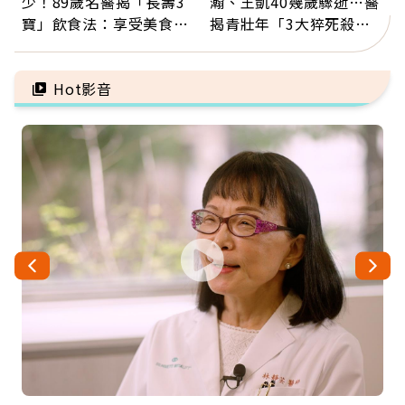
少！89歲名醫揭「長壽3
瀚、王凱40幾歲驟逝…醫
寶」飲食法：享受美食不
揭青壯年「3大猝死殺
忌口，偶爾也該吃點肉
手」：靠2檢查揪出9成地
雷
Hot影音