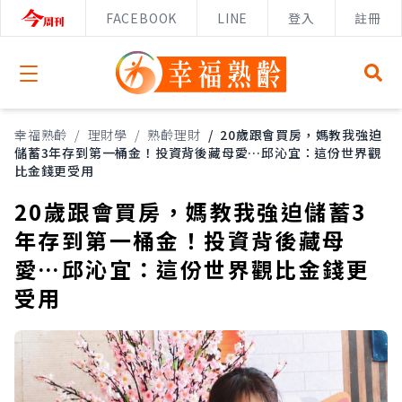
FACEBOOK
LINE
登入
註冊
Open menu
幸福熟齡
/
理財學
/
熟齡理財
/
20歲跟會買房，媽教我強迫
儲蓄3年存到第一桶金！投資背後藏母愛…邱沁宜：這份世界觀
比金錢更受用
20歲跟會買房，媽教我強迫儲蓄3
年存到第一桶金！投資背後藏母
愛…邱沁宜：這份世界觀比金錢更
受用