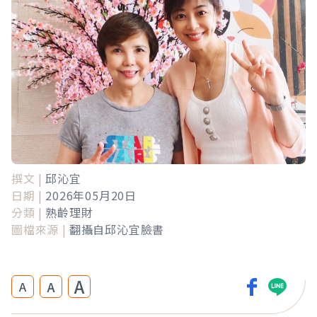
撰文 |
邱沁宜
日期 |
2026年05月20日
分類 |
熟齡理財
圖檔來源 |
翻攝自邱沁宜臉書
A
A
A