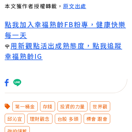
本文獲作者授權轉載，
原文出處
點我加入幸福熟齡FB粉專，健康快樂
每一天
用新觀點活出成熟態度，點我追蹤
🌹
幸福熟齡IG
第一桶金
存錢
投資的力量
世界觀
邱沁宜
理財觀念
台股 多頭
標會 跟會
強迫儲蓄