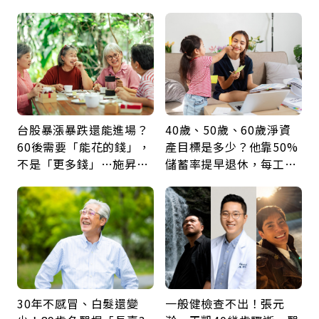
身，打破固定姿勢才是關
60年，卻輸給一個名字
鍵
台股暴漲暴跌還能進場？
40歲、50歲、60歲淨資
60後需要「能花的錢」，
產目標是多少？他靠50%
不是「更多錢」…施昇
儲蓄率提早退休，每工作
輝：退休族最適合這種股
1年買下1年自由
票
30年不感冒、白髮還變
一般健檢查不出！張元