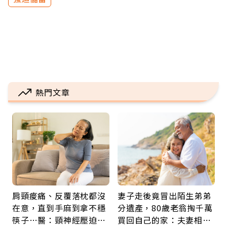
熱門文章
肩頸痠痛、反覆落枕都沒
妻子走後竟冒出陌生弟弟
在意，直到手麻到拿不穩
分遺產，80歲老翁掏千萬
筷子…醫：頸神經壓迫上
買回自己的家：夫妻相守