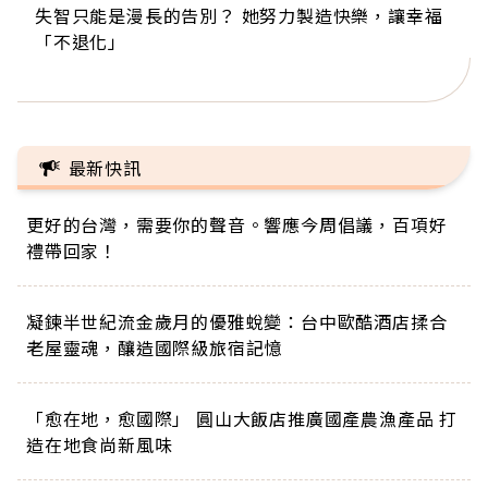
失智只能是漫長的告別？ 她努力製造快樂，讓幸福
來自剛果的巧克力神父 為台灣奉獻36年 「台灣是我
63歲卸矽谷副總、搬回台灣找快樂！「蛋黃哥小
104歲打破金氏世界紀錄 成為全球最年長羽球選
事業巔峰他選擇追夢…黑手阿伯拉小提琴還登上小
「不退化」
的家，我連作夢都講台語！」
丑」走進安養院，逗樂上萬爺奶：退休後才開始真
手，分享長壽的秘密原來是「這個」
巨蛋！連CNN都大讚！
正的人生
最新快訊
更好的台灣，需要你的聲音。響應今周倡議，百項好
禮帶回家！
凝鍊半世紀流金歲月的優雅蛻變：台中歐酷酒店揉合
老屋靈魂，釀造國際級旅宿記憶
「愈在地，愈國際」 圓山大飯店推廣國產農漁產品 打
造在地食尚新風味