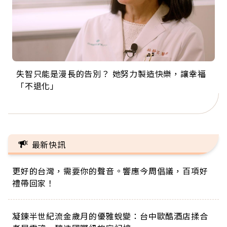
失智只能是漫長的告別？ 她努力製造快樂，讓幸福
來自剛果的巧克力神父 為台灣奉獻36年 「台灣是我
63歲卸矽谷副總、搬回台灣找快樂！「蛋黃哥小
104歲打破金氏世界紀錄 成為全球最年長羽球選
事業巔峰他選擇追夢…黑手阿伯拉小提琴還登上小
「不退化」
的家，我連作夢都講台語！」
丑」走進安養院，逗樂上萬爺奶：退休後才開始真
手，分享長壽的秘密原來是「這個」
巨蛋！連CNN都大讚！
正的人生
最新快訊
更好的台灣，需要你的聲音。響應今周倡議，百項好
禮帶回家！
凝鍊半世紀流金歲月的優雅蛻變：台中歐酷酒店揉合