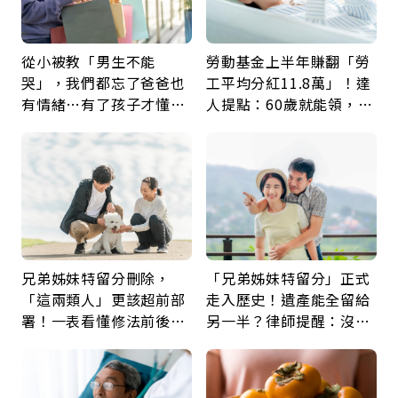
從小被教「男生不能
勞動基金上半年賺翻「勞
哭」，我們都忘了爸爸也
工平均分紅11.8萬」！達
有情緒…有了孩子才懂：
人提點：60歲就能領，重
父親節最珍貴禮物是一句
新就業還有隱藏版退休金
久違的關心
兄弟姊妹特留分刪除，
「兄弟姊妹特留分」正式
「這兩類人」更該超前部
走入歷史！遺產能全留給
署！一表看懂修法前後差
另一半？律師提醒：沒做
異：沒留遺囑手足反而分
「1件事」照樣白忙
更多