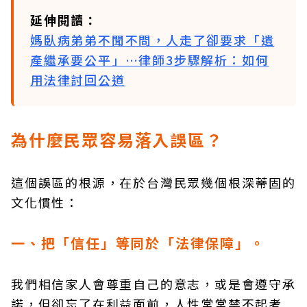
延伸閱讀：
媽臥病弟弟不聞不問，人走了卻要求「遺
產繼承要公平」…律師3步驟解析：如何
用法律討回公道​
為什麼民眾容易落入誤區？
這個誤區的根源，在於台灣民眾幾個根深蒂固的
文化慣性：
一、把「信任」等同於「法律保障」。
我們相信家人會尊重自己的意志，或是會遵守承
諾，但卻忘了在利益面前，人性常常禁不起考