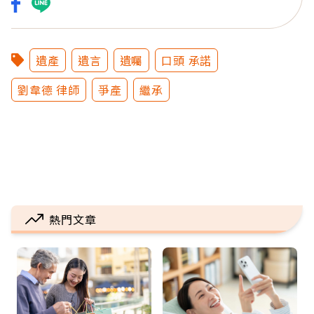
遺產
遺言
遺囑
口頭 承諾
劉韋德 律師
爭產
繼承
熱門文章