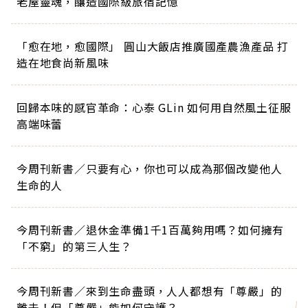
老屋靈魂，釀造國際級旅宿記憶
「愈在地，愈國際」 圓山大飯店推廣國產農漁產品 打
造在地食尚新風味
回歸本味的感官革命：心泰 GLin 如何用自然風土征服
高端味蕾
今周刊新書／只要有心，你也可以成為那個改變他人
生命的人
今周刊新書／退休金準備1千1百萬夠用嗎？如何擁有
「不窮」的第三人生？
今周刊新書／來到生命盡頭，人人都想有「尊嚴」的
離去！但「尊嚴」能如何守護？