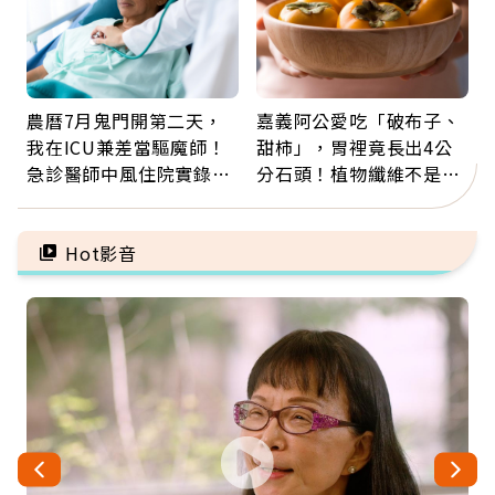
農曆7月鬼門開第二天，
嘉義阿公愛吃「破布子、
我在ICU兼差當驅魔師！
甜柿」，胃裡竟長出4公
急診醫師中風住院實錄：
分石頭！植物纖維不是吃
那些怪物原來叫譫妄
越多越好，這些水果都上
榜
Hot影音