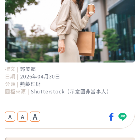
撰文 |
郭美懿
日期 |
2026年04月30日
分類 |
熟齡理財
圖檔來源 |
Shutterstock（示意圖非當事人）
A
A
A