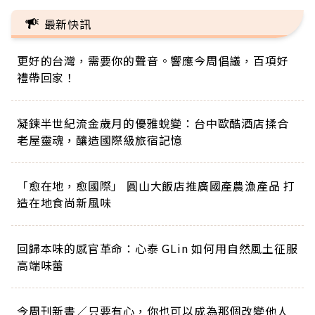
最新快訊
更好的台灣，需要你的聲音。響應今周倡議，百項好
禮帶回家！
凝鍊半世紀流金歲月的優雅蛻變：台中歐酷酒店揉合
老屋靈魂，釀造國際級旅宿記憶
「愈在地，愈國際」 圓山大飯店推廣國產農漁產品 打
造在地食尚新風味
回歸本味的感官革命：心泰 GLin 如何用自然風土征服
高端味蕾
今周刊新書／只要有心，你也可以成為那個改變他人