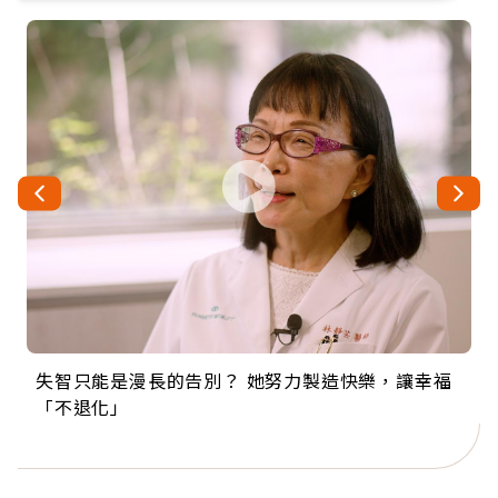
失智只能是漫長的告別？ 她努力製造快樂，讓幸福
來自剛果的巧克力神父 為台灣奉獻36年 「台灣是我
63歲卸矽谷副總、搬回台灣找快樂！「蛋黃哥小
104歲打破金氏世界紀錄 成為全球最年長羽球選
事業巔峰他選擇追夢…黑手阿伯拉小提琴還登上小
「不退化」
的家，我連作夢都講台語！」
丑」走進安養院，逗樂上萬爺奶：退休後才開始真
手，分享長壽的秘密原來是「這個」
巨蛋！連CNN都大讚！
正的人生