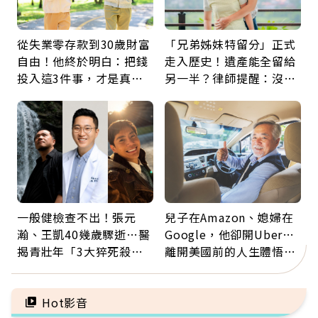
從失業零存款到30歲財富
「兄弟姊妹特留分」正式
自由！他終於明白：把錢
走入歷史！遺產能全留給
投入這3件事，才是真正
另一半？律師提醒：沒做
留給未來的自己
「1件事」照樣白忙
一般健檢查不出！張元
兒子在Amazon、媳婦在
瀚、王凱40幾歲驟逝…醫
Google，他卻開Uber…
揭青壯年「3大猝死殺
離開美國前的人生體悟：
手」：靠2檢查揪出9成地
好的壞的都不會永遠
雷
Hot影音