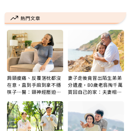
熱門文章
肩頸痠痛、反覆落枕都沒
妻子走後竟冒出陌生弟弟
在意，直到手麻到拿不穩
分遺產，80歲老翁掏千萬
筷子…醫：頸神經壓迫上
買回自己的家：夫妻相守
身，打破固定姿勢才是關
60年，卻輸給一個名字
鍵