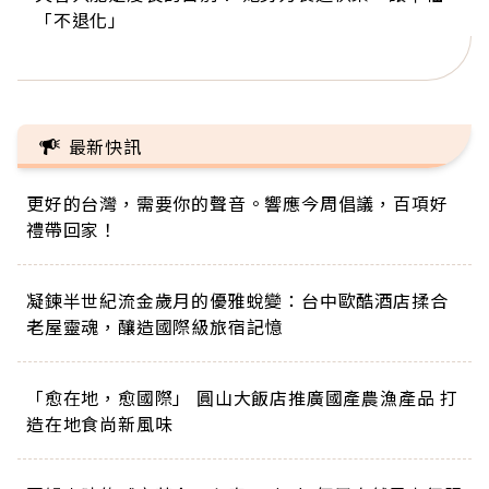
「不退化」
的家，我連作夢都講台語！」
丑」走進安養院，逗樂上萬爺奶：退休後才開始真
手，分享長壽的秘密原來是「這個」
巨蛋！連CNN都大讚！
正的人生
最新快訊
更好的台灣，需要你的聲音。響應今周倡議，百項好
禮帶回家！
凝鍊半世紀流金歲月的優雅蛻變：台中歐酷酒店揉合
老屋靈魂，釀造國際級旅宿記憶
「愈在地，愈國際」 圓山大飯店推廣國產農漁產品 打
造在地食尚新風味