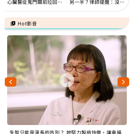
心臟醫從鬼門關前拉回病
另一半？律師提醒：沒做
人：會不會心梗要看對數
「1件事」照樣白忙
字
Hot影音
失智只能是漫長的告別？ 她努力製造快樂，讓幸福
來自剛果的巧克力神父 為台灣奉獻36年 「台灣是我
63歲卸矽谷副總、搬回台灣找快樂！「蛋黃哥小
104歲打破金氏世界紀錄 成為全球最年長羽球選
事業巔峰他選擇追夢…黑手阿伯拉小提琴還登上小