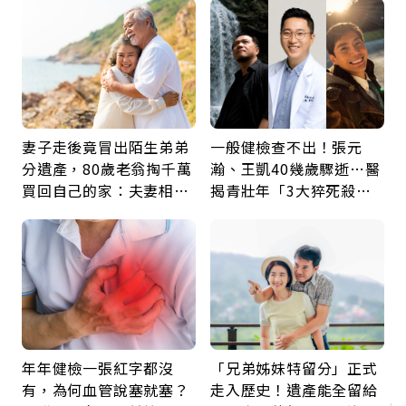
鍵
妻子走後竟冒出陌生弟弟
一般健檢查不出！張元
分遺產，80歲老翁掏千萬
瀚、王凱40幾歲驟逝…醫
買回自己的家：夫妻相守
揭青壯年「3大猝死殺
60年，卻輸給一個名字
手」：靠2檢查揪出9成地
雷
年年健檢一張紅字都沒
「兄弟姊妹特留分」正式
有，為何血管說塞就塞？
走入歷史！遺產能全留給