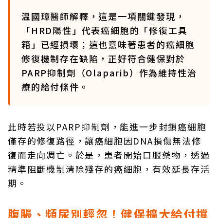
温國璋醫師解釋，這是一項關鍵發現，
「HRD陽性」代表癌細胞的「修復工具
箱」已經損壞；這也意味著患者的癌細胞
修復機制存在缺陷，正好符合健保對於
PARP抑制劑（Olaparib）作為維持性治
療的給付條件。
此時若投以PARP抑制劑，能進一步封鎖癌細胞
僅存的修復路徑，讓癌細胞因DNA損傷無法修
復而走向凋亡。於是，患者開始口服藥物，透過
精準阻斷機制清除殘存的癌細胞，有效延長存活
期。
腹脹、頻尿別輕忽！健保擴大給付撐