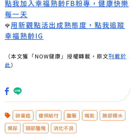
點我加入幸福熟齡FB粉專，健康快樂
每一天
用新觀點活出成熟態度，點我追蹤
🌹
幸福熟齡IG
（本文獲「NOW健康」授權轉載，原文
刊載於
此
）
卵巢癌
健保給付
腹脹
喘氣
肺部積水
頻尿
頸部腫塊
消化不良