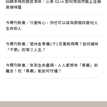
回歸本味的感官革命：心泰 GLin 如何用自然風土征服
高端味蕾
今周刊新書／只要有心，你也可以成為那個改變他人
生命的人
今周刊新書／退休金準備1千1百萬夠用嗎？如何擁有
「不窮」的第三人生？
今周刊新書／來到生命盡頭，人人都想有「尊嚴」的
離去！但「尊嚴」能如何守護？