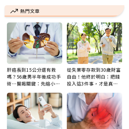
熱門文章
肝癌長到15公分還有救
從失業零存款到30歲財富
嗎？56歲男半年後成功手
自由！他終於明白：把錢
術…醫揭關鍵：先縮小腫
投入這3件事，才是真正
瘤再談根治
留給未來的自己