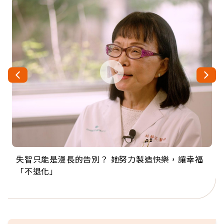
失智只能是漫長的告別？ 她努力製造快樂，讓幸福
來自剛果的巧克力神父 為台灣奉獻36年 「台灣是我
63歲卸矽谷副總、搬回台灣找快樂！「蛋黃哥小
104歲打破金氏世界紀錄 成為全球最年長羽球選
事業巔峰他選擇追夢…黑手阿伯拉小提琴還登上小
「不退化」
的家，我連作夢都講台語！」
丑」走進安養院，逗樂上萬爺奶：退休後才開始真
手，分享長壽的秘密原來是「這個」
巨蛋！連CNN都大讚！
正的人生