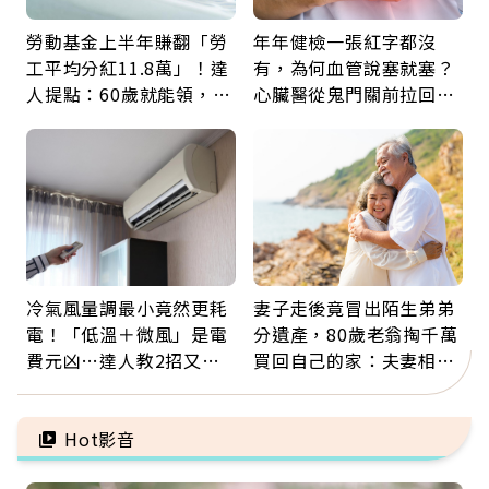
勞動基金上半年賺翻「勞
年年健檢一張紅字都沒
工平均分紅11.8萬」！達
有，為何血管說塞就塞？
人提點：60歲就能領，重
心臟醫從鬼門關前拉回病
新就業還有隱藏版退休金
人：會不會心梗要看對數
字
冷氣風量調最小竟然更耗
妻子走後竟冒出陌生弟弟
電！「低溫＋微風」是電
分遺產，80歲老翁掏千萬
費元凶…達人教2招又涼
買回自己的家：夫妻相守
又省電
60年，卻輸給一個名字
Hot影音