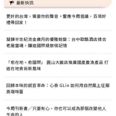
最新快訊
更好的台灣，需要你的聲音。響應今周倡議，百項好
禮帶回家！
凝鍊半世紀流金歲月的優雅蛻變：台中歐酷酒店揉合
老屋靈魂，釀造國際級旅宿記憶
「愈在地，愈國際」 圓山大飯店推廣國產農漁產品 打
造在地食尚新風味
回歸本味的感官革命：心泰 GLin 如何用自然風土征服
高端味蕾
今周刊新書／只要有心，你也可以成為那個改變他人
生命的人