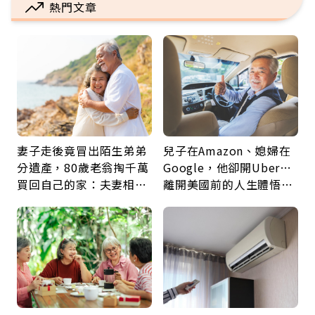
熱門文章
妻子走後竟冒出陌生弟弟
兒子在Amazon、媳婦在
分遺產，80歲老翁掏千萬
Google，他卻開Uber…
買回自己的家：夫妻相守
離開美國前的人生體悟：
60年，卻輸給一個名字
好的壞的都不會永遠