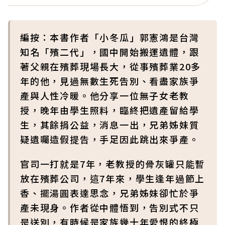
編按：本書作者「小冬瓜」郭憲鴻是台灣
知名「殯二代」，國中開始搬運遺體，跟
著父親在殯葬現場長大，從事殯葬業20多
年的他，見過無數生死告別、看盡家族爭
產與人性冷暖。他分享一位無子女老教
授，晚年由學生照料，臨終把遺產留給學
生，其餘捐公益，消息一出，兄弟姊妹質
疑遺囑造假提告，手足因此跳出來爭產。
官司一打就是7年，老教授的骨灰罐只能暫
放在殯葬公司，這7年來，學生逢年過節上
香、擺湯圓表達思念，兄弟姊妹卻忙於爭
產未現身。作者從中體悟到，告別式不只
是送別，有時候是家族幾十年愛恨的終極