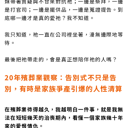
妹帶著質疑與不甘來對抗祂；一邊是祭拜，一邊
是打官司；一邊是擺供品，一邊是蒐證提告。到
底哪一邊才是真的愛祂？我不知道。
我只知道，祂一直在公司裡坐著，漫無邊際地等
待。
最後把祂帶走的，會是真正想陪伴祂的人嗎？
20
年殯葬業觀察：告別式不只是告
別，有時是家族爭產引爆的人性清算
在殯葬業待得越久，我越明白一件事，就是我無
法在短短幾天的治喪期內，看懂一個家族幾十年
來的愛恨情仇。