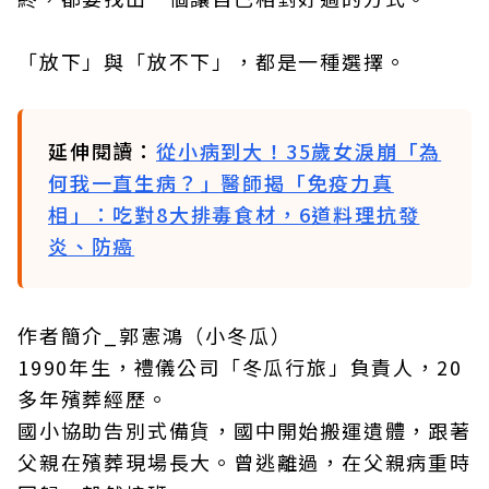
「放下」與「放不下」，都是一種選擇。
延伸閱讀：
從小病到大！35歲女淚崩「為
何我一直生病？」醫師揭「免疫力真
相」：吃對8大排毒食材，6道料理抗發
炎、防癌
作者簡介_郭憲鴻（小冬瓜）
1990年生，禮儀公司「冬瓜行旅」負責人，20
多年殯葬經歷。
國小協助告別式備貨，國中開始搬運遺體，跟著
父親在殯葬現場長大。曾逃離過，在父親病重時