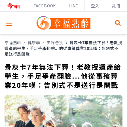
FACEBOOK
LINE
登入
註冊
Open menu
幸福熟齡
/
健康學
/
美好告別
/
骨灰卡7年無法下葬！老教授
遺產給學生，手足爭產翻臉...他從事殯葬業20年嘆：告別式不
是送行是開戰
骨灰卡7年無法下葬！老教授遺產給
學生，手足爭產翻臉...他從事殯葬
業20年嘆：告別式不是送行是開戰