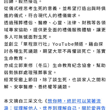
回歸，毅然接班。
從儀式裡思考生死的意義，並希望打造出與時俱
進的儀式，符合現代人的禮儀需求。
透過殯葬禮俗、醫療、心靈、法律、財務等各領
域專家協助，提供更全面的禮儀服務體驗，讓更
多人可無憾面對生死。
並創立「單程旅行社」YouTube頻道，藉由探
討各種生死議題，期望大眾不再懼談死亡，落實
生命教育。
亦成立郭東修（冬瓜）生命教育紀念協會，幫助
弱勢族群處理殯葬事宜。
經常受邀上節目，除了談生死，也談家人之間和
解、安寧醫療、善終權等議題。
本文摘自三采文化《
想你時，終於可以笑著流
淚：從理解他人、世界到理解自己，關於愛與告