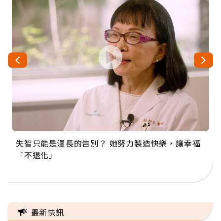
失智只能是漫長的告別？ 她努力製造快樂，讓幸福
來自剛果的巧克力神父 為台灣奉獻36年 「台灣是我
63歲卸矽谷副總、搬回台灣找快樂！「蛋黃哥小
104歲打破金氏世界紀錄 成為全球最年長羽球選
事業巔峰他選擇追夢…黑手阿伯拉小提琴還登上小
「不退化」
的家，我連作夢都講台語！」
丑」走進安養院，逗樂上萬爺奶：退休後才開始真
手，分享長壽的秘密原來是「這個」
巨蛋！連CNN都大讚！
正的人生
最新快訊