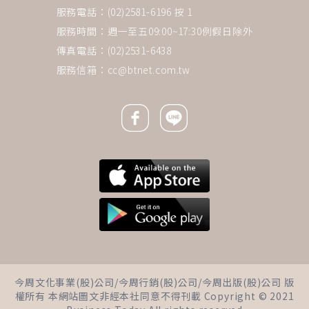
服務電話：(02)2581-6196 按 1
服務時間：週一至五09:00~17:30例假日除外
傳真電話：(02)2531-6438
服務信箱：
cc@btnet.com.tw
Facebook icon
Line icon
下一則 ＋
不炒飆股改存金融股！52歲醫師
今周文化事業(股)公司/今周行銷(股)公司/今周出版(股)公司 版
靠「穩賺15%無本公式」年領
權所有 本網站圖文非經本社同意不得刊載 Copyright © 2021