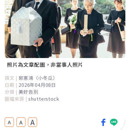
照片為文章配圖，非當事人照片
撰文 |
郭憲鴻（小冬瓜）
日期 |
2026年04月08日
分類 |
美好告別
圖檔來源 |
shutterstock
A
A
A