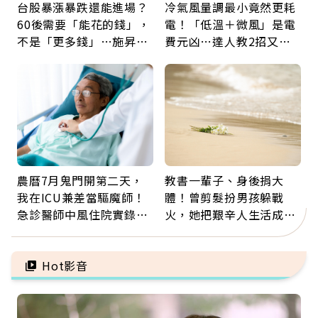
台股暴漲暴跌還能進場？
冷氣風量調最小竟然更耗
60後需要「能花的錢」，
電！「低溫＋微風」是電
不是「更多錢」…施昇
費元凶…達人教2招又涼
輝：退休族最適合這種股
又省電
票
農曆7月鬼門開第二天，
教書一輩子、身後捐大
我在ICU兼差當驅魔師！
體！曾剪髮扮男孩躲戰
急診醫師中風住院實錄：
火，她把艱辛人生活成風
那些怪物原來叫譫妄
景：生命價值在於成為祝
福
Hot影音