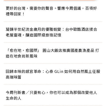
更好的台灣，需要你的聲音。響應今周倡議，百項好
禮帶回家！
凝鍊半世紀流金歲月的優雅蛻變：台中歐酷酒店揉合
老屋靈魂，釀造國際級旅宿記憶
「愈在地，愈國際」 圓山大飯店推廣國產農漁產品 打
造在地食尚新風味
回歸本味的感官革命：心泰 GLin 如何用自然風土征服
高端味蕾
今周刊新書／只要有心，你也可以成為那個改變他人
生命的人