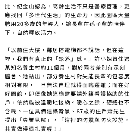
比。紀金山認為，高齡生活不只是醫療管理，更
應找回「多世代生活」的生命力，因此園區大量
聘用20多歲的年輕人，讓長輩在孫子輩的陪伴
下，自然釋放活力。
「以前住大樓，鄰居搭電梯都不說話，但在這
裡，我們有真正的『聚落』感。」許小姐曾住過
某知名養生村約11個月，對於兩者差別有深刻
體會。她點出，部分養生村對失能長輩的包容度
相對有限，一旦無法自理就得面臨遷離；而在好
好園館，即便像她這樣需要請外籍看護協助的住
戶，依然能被溫暖地接納。暖心之餘，硬體也不
含糊。一位具備建築背景、87歲的住戶蕭先生
提出「專業見解」，「這裡的防震與防火設施，
其實做得很扎實喔！」