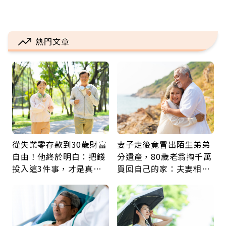
熱門文章
從失業零存款到30歲財富
妻子走後竟冒出陌生弟弟
自由！他終於明白：把錢
分遺產，80歲老翁掏千萬
投入這3件事，才是真正
買回自己的家：夫妻相守
留給未來的自己
60年，卻輸給一個名字