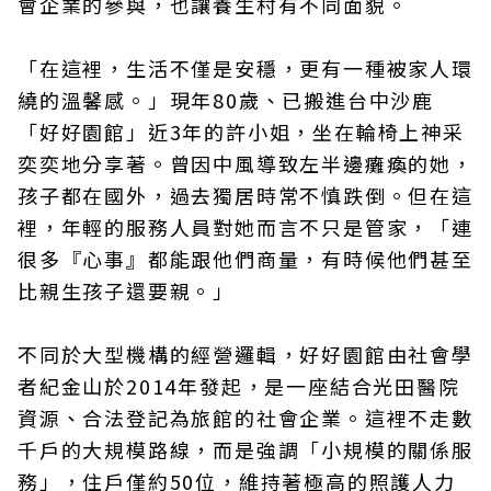
會企業的參與，也讓養生村有不同面貌。
「在這裡，生活不僅是安穩，更有一種被家人環
繞的溫馨感。」現年80歲、已搬進台中沙鹿
「好好園館」近3年的許小姐，坐在輪椅上神采
奕奕地分享著。曾因中風導致左半邊癱瘓的她，
孩子都在國外，過去獨居時常不慎跌倒。但在這
裡，年輕的服務人員對她而言不只是管家，「連
很多『心事』都能跟他們商量，有時候他們甚至
比親生孩子還要親。」
不同於大型機構的經營邏輯，好好園館由社會學
者紀金山於2014年發起，是一座結合光田醫院
資源、合法登記為旅館的社會企業。這裡不走數
千戶的大規模路線，而是強調「小規模的關係服
務」，住戶僅約50位，維持著極高的照護人力