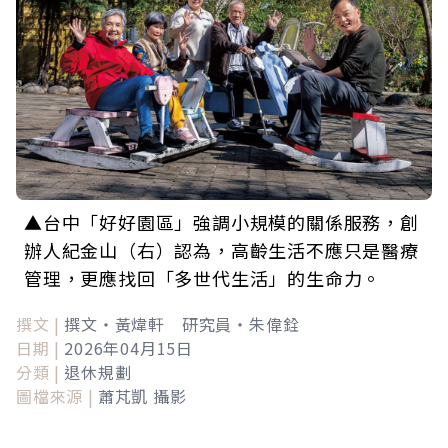
▲台中「好好園區」強調小規模的關係服務，創
辦人紀金山（右）認為，高齡生活不應只是醫療
管理，更應找回「多世代生活」的生命力。
撰文 |
撰文‧黃煒軒 研究員‧朱偉銓
日期 |
2026年04月15日
分類 |
退休規劃
圖檔來源 |
蕭芃凱 攝影