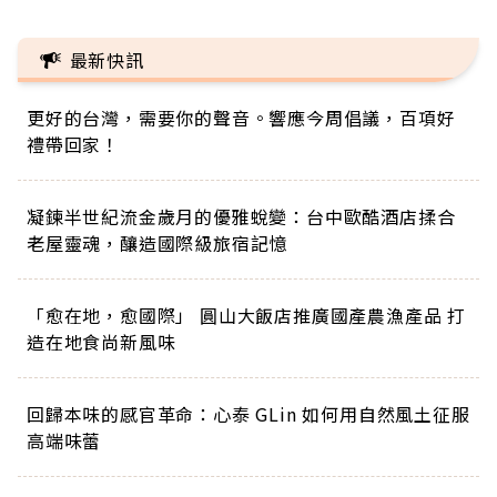
最新快訊
更好的台灣，需要你的聲音。響應今周倡議，百項好
禮帶回家！
凝鍊半世紀流金歲月的優雅蛻變：台中歐酷酒店揉合
老屋靈魂，釀造國際級旅宿記憶
「愈在地，愈國際」 圓山大飯店推廣國產農漁產品 打
造在地食尚新風味
回歸本味的感官革命：心泰 GLin 如何用自然風土征服
高端味蕾