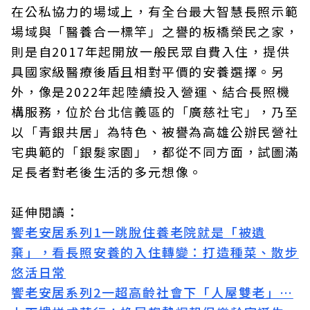
在公私協力的場域上，有全台最大智慧長照示範
場域與「醫養合一標竿」之譽的板橋榮民之家，
則是自2017年起開放一般民眾自費入住，提供
具國家級醫療後盾且相對平價的安養選擇。另
外，像是2022年起陸續投入營運、結合長照機
構服務，位於台北信義區的「廣慈社宅」，乃至
以「青銀共居」為特色、被譽為高雄公辦民營社
宅典範的「銀髮家園」，都從不同方面，試圖滿
足長者對老後生活的多元想像。
延伸閱讀：
饗老安居系列1一跳脫住養老院就是「被遺
棄」，看長照安養的入住轉變：打造種菜、散步
悠活日常
饗老安居系列2一超高齡社會下「人屋雙老」…