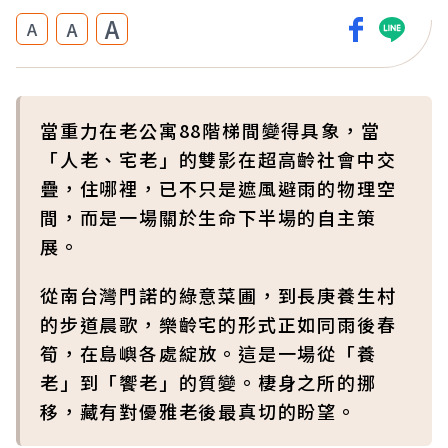
A
A
A
當重力在老公寓88階梯間變得具象，當
「人老、宅老」的雙影在超高齡社會中交
疊，住哪裡，已不只是遮風避雨的物理空
間，而是一場關於生命下半場的自主策
展。
從南台灣門諾的綠意菜圃，到長庚養生村
的步道晨歌，樂齡宅的形式正如同雨後春
筍，在島嶼各處綻放。這是一場從「養
老」到「饗老」的質變。棲身之所的挪
移，藏有對優雅老後最真切的盼望。