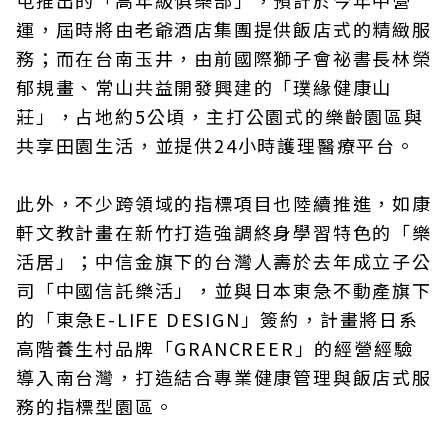
屯推出的「高年級俱樂部」，預計於今年中營
運，屆時將由老爺酒店集團提供飯店式的精緻服
務；而在台南玉井，由前國際獅子會祕書長林榮
郁規畫、常山共益開發興建的「璞緣健康山
莊」，占地約5公頃，主打公園式的樂齡園區與
共享田園生活，並提供24小時護理醫療平台。
此外，不少跨領域的指標項目也陸續推進，如康
軒文教計畫在新竹打造強調終身學習特色的「樂
活居」；中信金旗下的台灣人壽於去年成立子公
司「中國信託樂活」，並與日本東急不動產旗下
的「東急E-LIFE DESIGN」簽約，計畫將日系
高階養生村品牌「GRANCREER」的經營經驗
導入南台灣，打造結合專業健康管理與飯店式服
務的指標型園區。