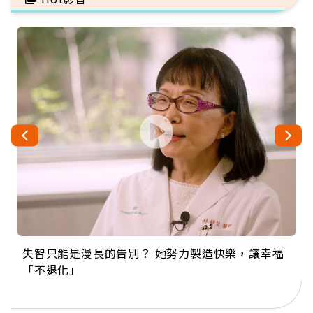
失智只能是漫長的告別？ 她努力製造快樂，讓幸福
來自剛果的巧克力神父 為台灣奉獻36年 「台灣是我
63歲卸矽谷副總、搬回台灣找快樂！「蛋黃哥小
104歲打破金氏世界紀錄 成為全球最年長羽球選
事業巔峰他選擇追夢…黑手阿伯拉小提琴還登上小
「不退化」
的家，我連作夢都講台語！」
丑」走進安養院，逗樂上萬爺奶：退休後才開始真
手，分享長壽的秘密原來是「這個」
巨蛋！連CNN都大讚！
正的人生