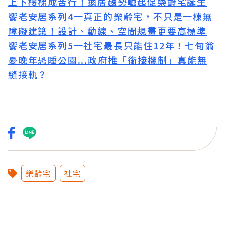
上下樓梯成苦行！換居趨勢崛起促樂齡宅誕生
饗老安居系列4一真正的樂齡宅，不只是一棟無
障礙建築！設計、動線、空間規畫更要高標準
饗老安居系列5一社宅最長只能住12年！七旬翁
憂晚年恐睡公園...政府推「銜接機制」真能無
縫接軌？
樂齡宅
社宅