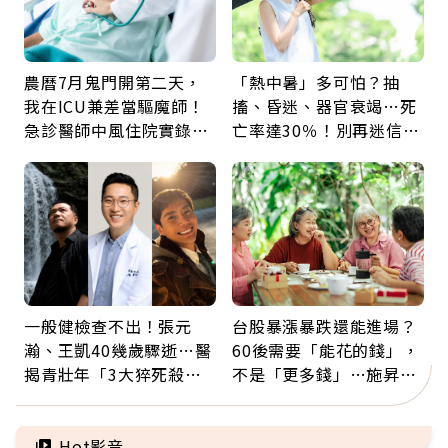
農曆7月鬼門開第二天，
「熱中暑」多可怕？抽
我在ICU兼差當驅魔師！
搐、昏迷、器官衰竭…死
急診醫師中風住院實錄：
亡率達30％！別再迷信
那些怪物原來叫譫妄
「擦酒精、吃退燒藥」，
5招才能真救命
一般健檢查不出！張元
台股暴漲暴跌還能進場？
瀚、王凱40幾歲驟逝…醫
60後需要「能花的錢」，
揭青壯年「3大猝死殺
不是「更多錢」…施昇
手」：靠2檢查揪出9成地
輝：退休族最適合這種股
雷
票
Hot影音