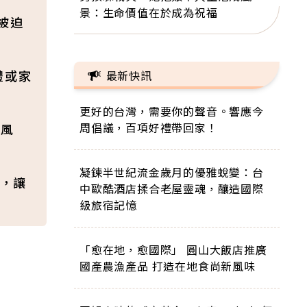
景：生命價值在於成為祝福
被迫
禮或家
最新快訊
更好的台灣，需要你的聲音。響應今
周倡議，百項好禮帶回家！
壽風
凝鍊半世紀流金歲月的優雅蛻變：台
，讓
中歐酷酒店揉合老屋靈魂，釀造國際
級旅宿記憶
「愈在地，愈國際」 圓山大飯店推廣
國產農漁產品 打造在地食尚新風味