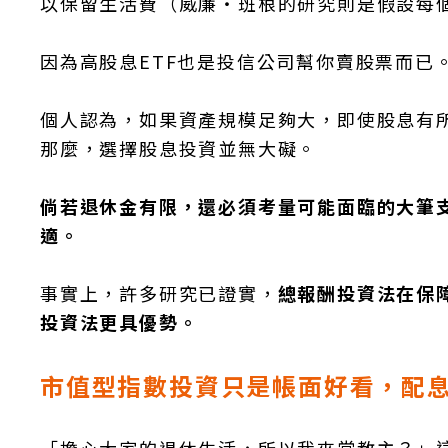
以保留生活費（威廉・班根的研究則是假設每
因為高股息ETF也是投信公司幫你賣股票而已
個人認為，如果資產規模足夠大，即使股息有
那麼，選擇股息投資並無大礙。
倘若退休金有限，還必須考量可能面臨的大筆
適。
事實上，許多研究已證實，
總報酬投資法在保
投資法更具優勢。
市值型指數投資只是帳面好看，配