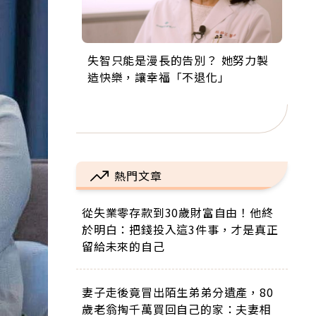
失智只能是漫長的告別？ 她努力製
來自剛果的巧克力神父 為台灣奉獻
63歲卸矽谷副總、搬回台灣找快
104歲打破金氏世界紀錄 成為全球
事業巔峰他選擇追夢…黑手阿伯拉
造快樂，讓幸福「不退化」
36年 「台灣是我的家，我連作夢都
樂！「蛋黃哥小丑」走進安養院，
最年長羽球選手，分享長壽的秘密
小提琴還登上小巨蛋！連CNN都大
講台語！」
逗樂上萬爺奶：退休後才開始真正
原來是「這個」
讚！
的人生
熱門文章
從失業零存款到30歲財富自由！他終
於明白：把錢投入這3件事，才是真正
留給未來的自己
妻子走後竟冒出陌生弟弟分遺產，80
歲老翁掏千萬買回自己的家：夫妻相