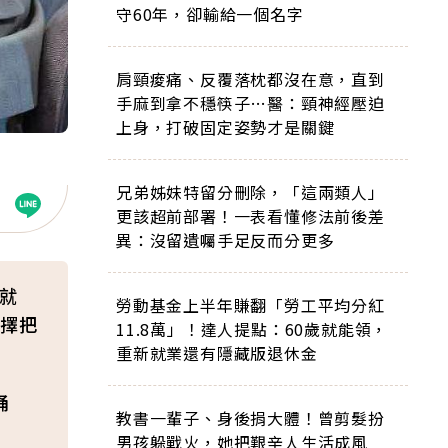
守60年，卻輸給一個名字
肩頸痠痛、反覆落枕都沒在意，直到
手麻到拿不穩筷子…醫：頸神經壓迫
上身，打破固定姿勢才是關鍵
兄弟姊妹特留分刪除，「這兩類人」
更該超前部署！一表看懂修法前後差
異：沒留遺囑手足反而分更多
息就
勞動基金上半年賺翻「勞工平均分紅
擇把
11.8萬」！達人提點：60歲就能領，
重新就業還有隱藏版退休金
桶
教書一輩子、身後捐大體！曾剪髮扮
男孩躲戰火，她把艱辛人生活成風