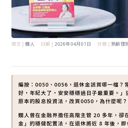
撰文 |
嫺人
日期 |
2026年04月07日
分類 |
熟齡理
編按：0050、0056，退休金該買哪一檔
好，年紀大了，安安穩穩過日子最重要。」
原本的股息投資法，改買0050，為什麼呢？
嫺人曾在金融界擔任高階主管 20 多年，卻
金」的穩健配置法，在退休將近 8 年後，即