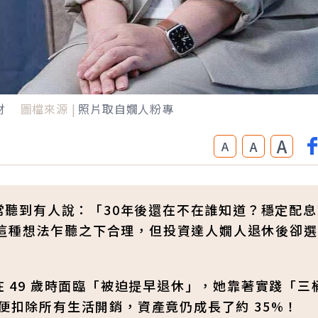
財
圖檔來源 |
照片取自嫺人粉專
A
A
A
？常聽到有人說：「30年後還在不在誰知道？穩定配
這種想法乍聽之下合理，但投資達人嫺人退休後卻選
在 49 歲時面臨「被迫提早退休」，她靠著實踐「三
便扣除所有生活開銷，資產竟仍成長了約 35%！