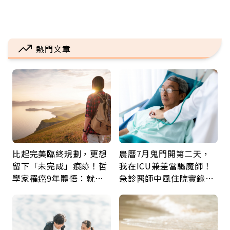
熱門文章
比起完美臨終規劃，更想
農曆7月鬼門開第二天，
留下「未完成」痕跡！哲
我在ICU兼差當驅魔師！
學家罹癌9年體悟：就算
急診醫師中風住院實錄：
給人添麻煩，我仍想與明
那些怪物原來叫譫妄
天相遇