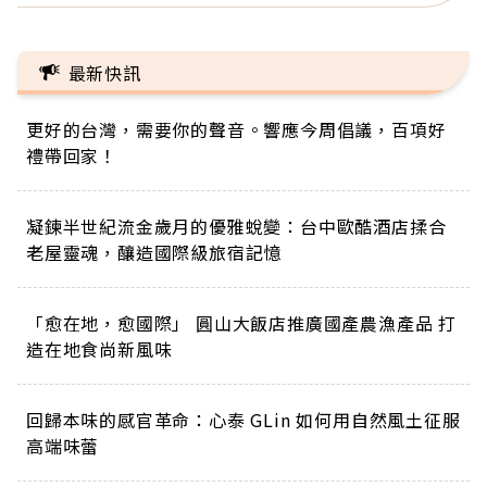
最新快訊
更好的台灣，需要你的聲音。響應今周倡議，百項好
禮帶回家！
凝鍊半世紀流金歲月的優雅蛻變：台中歐酷酒店揉合
老屋靈魂，釀造國際級旅宿記憶
「愈在地，愈國際」 圓山大飯店推廣國產農漁產品 打
造在地食尚新風味
回歸本味的感官革命：心泰 GLin 如何用自然風土征服
高端味蕾