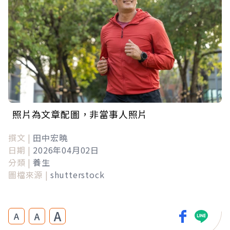
照片為文章配圖，非當事人照片
撰文 |
田中宏曉
日期 |
2026年04月02日
分類 |
養生
圖檔來源 |
shutterstock
A
A
A