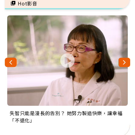
Hot影音
失智只能是漫長的告別？ 她努力製造快樂，讓幸福
來自剛果的巧克力神父 為台灣奉獻36年 「台灣是我
63歲卸矽谷副總、搬回台灣找快樂！「蛋黃哥小
104歲打破金氏世界紀錄 成為全球最年長羽球選
事業巔峰他選擇追夢…黑手阿伯拉小提琴還登上小
「不退化」
的家，我連作夢都講台語！」
丑」走進安養院，逗樂上萬爺奶：退休後才開始真
手，分享長壽的秘密原來是「這個」
巨蛋！連CNN都大讚！
正的人生