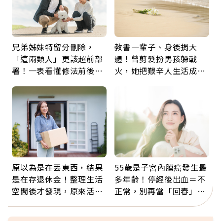
兄弟姊妹特留分刪除，
教書一輩子、身後捐大
「這兩類人」更該超前部
體！曾剪髮扮男孩躲戰
署！一表看懂修法前後差
火，她把艱辛人生活成風
異：沒留遺囑手足反而分
景：生命價值在於成為祝
更多
福
原以為是在丟東西，結果
55歲是子宮內膜癌發生最
是在存退休金！整理生活
多年齡！停經後出血＝不
空間後才發現，原來活得
正常，別再當「回春」…
這麼輕鬆也能存錢
每年3檢查保命：早期治
癒率達9成5