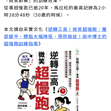
「微笑節奏」的訓練效果。
從事超慢跑已逾20年，馬拉松的最高記錄為2小
時38分48秒（50歲的時候）。
本文摘自采實文化《
逆轉三高！微笑超慢跑：腹
部變平、體脂大幅降低、預防癌症！田中博士的
超慢跑訓練指南
》