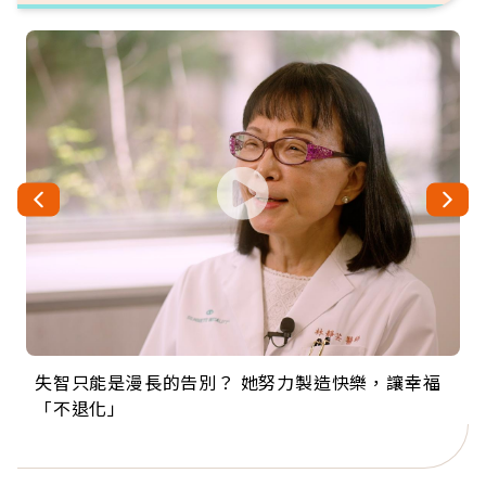
失智只能是漫長的告別？ 她努力製造快樂，讓幸福
來自剛果的巧克力神父 為台灣奉獻36年 「台灣是我
63歲卸矽谷副總、搬回台灣找快樂！「蛋黃哥小
104歲打破金氏世界紀錄 成為全球最年長羽球選
事業巔峰他選擇追夢…黑手阿伯拉小提琴還登上小
「不退化」
的家，我連作夢都講台語！」
丑」走進安養院，逗樂上萬爺奶：退休後才開始真
手，分享長壽的秘密原來是「這個」
巨蛋！連CNN都大讚！
正的人生