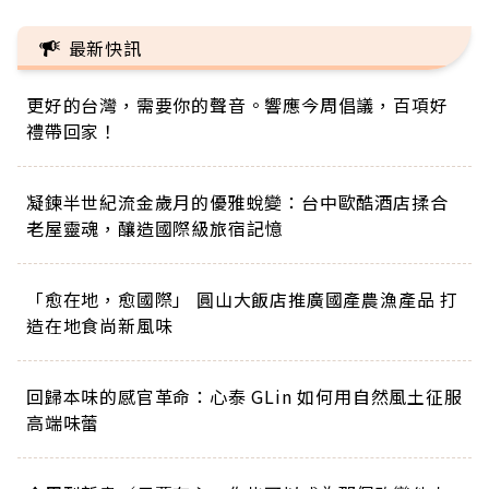
最新快訊
更好的台灣，需要你的聲音。響應今周倡議，百項好
禮帶回家！
凝鍊半世紀流金歲月的優雅蛻變：台中歐酷酒店揉合
老屋靈魂，釀造國際級旅宿記憶
「愈在地，愈國際」 圓山大飯店推廣國產農漁產品 打
造在地食尚新風味
回歸本味的感官革命：心泰 GLin 如何用自然風土征服
高端味蕾