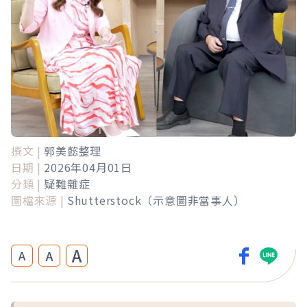
撰文 |
郭美懿整理
日期 |
2026年04月01日
分類 |
疑難雜症
圖檔來源 |
Shutterstock（示意圖非當事人）
A
A
A