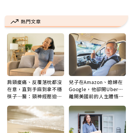
熱門文章
肩頸痠痛、反覆落枕都沒
兒子在Amazon、媳婦在
在意，直到手麻到拿不穩
Google，他卻開Uber…
筷子…醫：頸神經壓迫上
離開美國前的人生體悟：
身，打破固定姿勢才是關
好的壞的都不會永遠
鍵