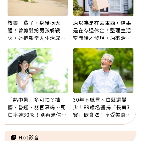
教書一輩子、身後捐大
原以為是在丟東西，結果
體！曾剪髮扮男孩躲戰
是在存退休金！整理生活
火，她把艱辛人生活成風
空間後才發現，原來活得
景：生命價值在於成為祝
這麼輕鬆也能存錢
福
「熱中暑」多可怕？抽
30年不感冒、白髮還變
搐、昏迷、器官衰竭…死
少！89歲名醫揭「長壽3
亡率達30％！別再迷信
寶」飲食法：享受美食不
「擦酒精、吃退燒藥」，
忌口，偶爾也該吃點肉
5招才能真救命
Hot影音