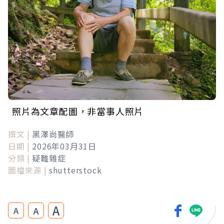
照片為文章配圖，非當事人照片
撰文 |
黑澤尚醫師
日期 |
2026年03月31日
分類 |
疑難雜症
圖檔來源 |
shutterstock
A
A
A