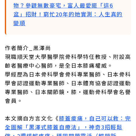
物？參觀無數豪宅，富人最愛擺「這6
盆」招財！窮忙20年的她實測：人生真的
變順
作者簡介_黑澤尚
現職順天堂大學醫學院骨科學特任教授、附設高
齡者醫療中心醫師，是全日本膝痛權威。
學經歷為日本骨科學會骨科專業醫師、日本骨科
學會認證運動專業醫師、日本體育協會認證運動
專業醫師、日本關節鏡‧膝‧運動骨科學會名譽
會員。
本文摘自方言文化《
膝蓋痠痛，自己可以救：完
全圖解「黑澤式膝蓋自療法」，神奇3招輕鬆
做，2週緩解疼痛、穩固關節靈活（暢銷新