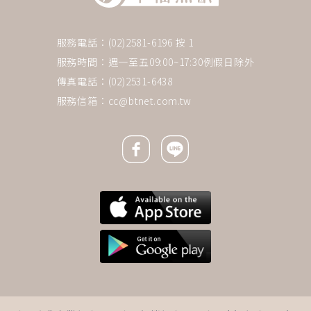
服務電話：(02)2581-6196 按 1
服務時間：週一至五09:00~17:30例假日除外
傳真電話：(02)2531-6438
服務信箱：
cc@btnet.com.tw
Facebook icon
Line icon
下一則 ＋
不炒飆股改存金融股！52歲醫師