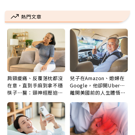
熱門文章
肩頸痠痛、反覆落枕都沒
兒子在Amazon、媳婦在
在意，直到手麻到拿不穩
Google，他卻開Uber…
筷子…醫：頸神經壓迫上
離開美國前的人生體悟：
身，打破固定姿勢才是關
好的壞的都不會永遠
鍵