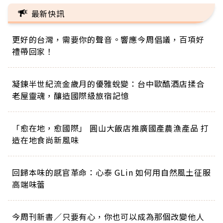
最新快訊
更好的台灣，需要你的聲音。響應今周倡議，百項好
禮帶回家！
凝鍊半世紀流金歲月的優雅蛻變：台中歐酷酒店揉合
老屋靈魂，釀造國際級旅宿記憶
「愈在地，愈國際」 圓山大飯店推廣國產農漁產品 打
造在地食尚新風味
回歸本味的感官革命：心泰 GLin 如何用自然風土征服
高端味蕾
今周刊新書／只要有心，你也可以成為那個改變他人