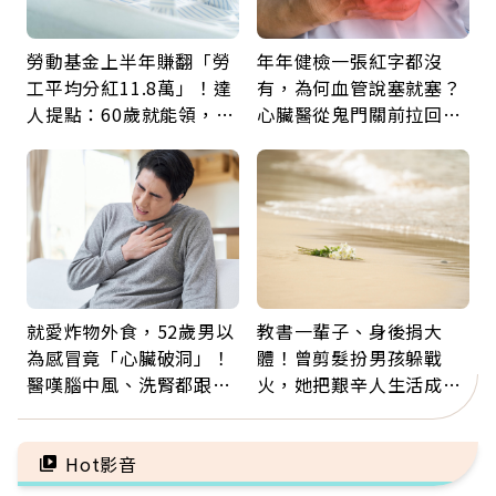
勞動基金上半年賺翻「勞
年年健檢一張紅字都沒
工平均分紅11.8萬」！達
有，為何血管說塞就塞？
人提點：60歲就能領，重
心臟醫從鬼門關前拉回病
新就業還有隱藏版退休金
人：會不會心梗要看對數
字
就愛炸物外食，52歲男以
教書一輩子、身後捐大
為感冒竟「心臟破洞」！
體！曾剪髮扮男孩躲戰
醫嘆腦中風、洗腎都跟它
火，她把艱辛人生活成風
有關：4警訊是心臟在呼
景：生命價值在於成為祝
救
福
Hot影音