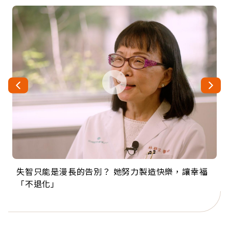
失智只能是漫長的告別？ 她努力製造快樂，讓幸福
來自剛果的巧克力神父 為台灣奉獻36年 「台灣是我
63歲卸矽谷副總、搬回台灣找快樂！「蛋黃哥小
104歲打破金氏世界紀錄 成為全球最年長羽球選
事業巔峰他選擇追夢…黑手阿伯拉小提琴還登上小
「不退化」
的家，我連作夢都講台語！」
丑」走進安養院，逗樂上萬爺奶：退休後才開始真
手，分享長壽的秘密原來是「這個」
巨蛋！連CNN都大讚！
正的人生