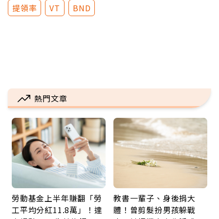
提領率
VT
BND
熱門文章
勞動基金上半年賺翻「勞
教書一輩子、身後捐大
工平均分紅11.8萬」！達
體！曾剪髮扮男孩躲戰