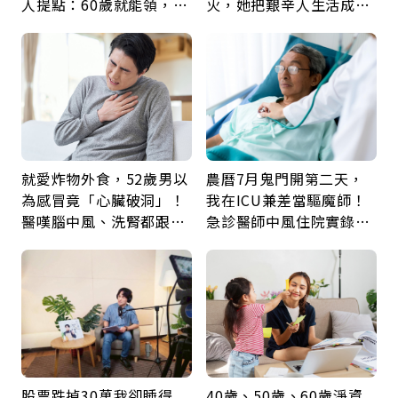
人提點：60歲就能領，重
火，她把艱辛人生活成風
新就業還有隱藏版退休金
景：生命價值在於成為祝
福
就愛炸物外食，52歲男以
農曆7月鬼門開第二天，
為感冒竟「心臟破洞」！
我在ICU兼差當驅魔師！
醫嘆腦中風、洗腎都跟它
急診醫師中風住院實錄：
有關：4警訊是心臟在呼
那些怪物原來叫譫妄
救
股票跌掉30萬我卻睡得
40歲、50歲、60歲淨資