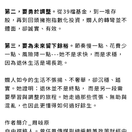
第二，要勇於調整。
從39檔基金，到一堆存
股，再到回頭擁抱指數化投資，嫺人的轉彎並不
體面，卻誠實、有效。
第三，要為未來留下餘裕。
節奏慢一點、花費少
一點、風險降一點---她不是求快，而是求穩，
因為退休生活是場長跑。
嫺人如今的生活不張揚、不奢華，卻沉穩、踏
實。她證明：退休並不是終點， 而是另一段需
要學習與調整的旅程。她走過那些慌張、無助與
混亂，也因此更懂得如何過好餘生。
作者簡介_周岐原
自由撰稿人。曾任風傳媒副總編輯兼政策財經中