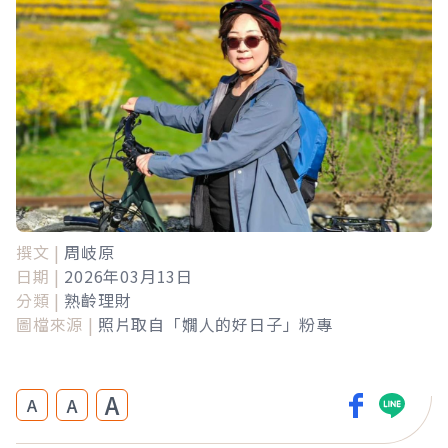
撰文 |
周岐原
日期 |
2026年03月13日
分類 |
熟齡理財
圖檔來源 |
照片取自「嫺人的好日子」粉專
A
A
A