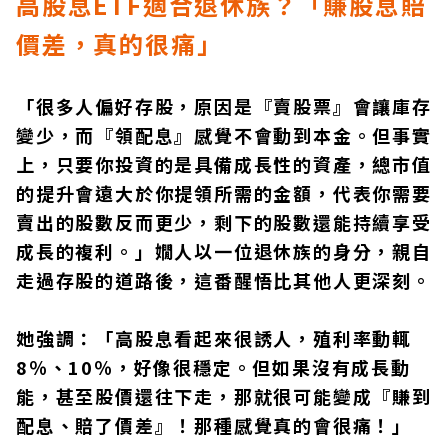
高股息ETF適合退休族？「賺股息賠
價差，真的很痛」
「很多人偏好存股，原因是『賣股票』會讓庫存
變少，而『領配息』感覺不會動到本金。但事實
上，只要你投資的是具備成長性的資產，總市值
的提升會遠大於你提領所需的金額，代表你需要
賣出的股數反而更少，剩下的股數還能持續享受
成長的複利。」嫺人以一位退休族的身分，親自
走過存股的道路後，這番醒悟比其他人更深刻。
她強調：「高股息看起來很誘人，殖利率動輒
8％、10％，好像很穩定。但如果沒有成長動
能，甚至股價還往下走，那就很可能變成『賺到
配息、賠了價差』！那種感覺真的會很痛！」