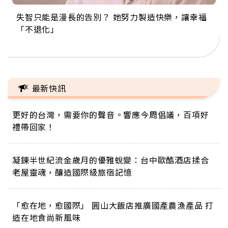
失智只能是漫長的告別？ 她努力製造快樂，讓幸福
來自剛果的巧克力神父 為台灣奉獻36年 「台灣是我
63歲卸矽谷副總、搬回台灣找快樂！「蛋黃哥小
104歲打破金氏世界紀錄 成為全球最年長羽球選
事業巔峰他選擇追夢…黑手阿伯拉小提琴還登上小
「不退化」
的家，我連作夢都講台語！」
丑」走進安養院，逗樂上萬爺奶：退休後才開始真
手，分享長壽的秘密原來是「這個」
巨蛋！連CNN都大讚！
正的人生
最新快訊
更好的台灣，需要你的聲音。響應今周倡議，百項好
禮帶回家！
凝鍊半世紀流金歲月的優雅蛻變：台中歐酷酒店揉合
老屋靈魂，釀造國際級旅宿記憶
「愈在地，愈國際」 圓山大飯店推廣國產農漁產品 打
造在地食尚新風味