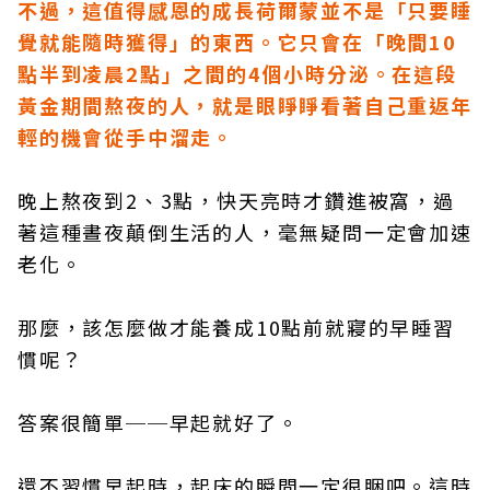
不過，這值得感恩的成長荷爾蒙並不是「只要睡
覺就能隨時獲得」的東西。它只會在「晚間10
點半到凌晨2點」之間的4個小時分泌。在這段
黃金期間熬夜的人，就是眼睜睜看著自己重返年
輕的機會從手中溜走。
晚上熬夜到2、3點，快天亮時才鑽進被窩，過
著這種晝夜顛倒生活的人，毫無疑問一定會加速
老化。
那麼，該怎麼做才能養成10點前就寢的早睡習
慣呢？
答案很簡單──早起就好了。
還不習慣早起時，起床的瞬間一定很睏吧。這時