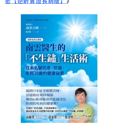
密【逆齡實證長銷版】
》