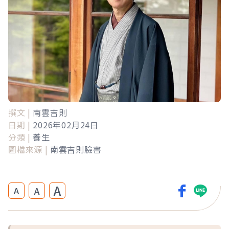
撰文 |
南雲吉則
日期 |
2026年02月24日
分類 |
養生
圖檔來源 |
南雲吉則臉書
A
A
A