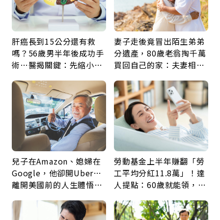
肝癌長到15公分還有救
妻子走後竟冒出陌生弟弟
嗎？56歲男半年後成功手
分遺產，80歲老翁掏千萬
術…醫揭關鍵：先縮小腫
買回自己的家：夫妻相守
瘤再談根治
60年，卻輸給一個名字
兒子在Amazon、媳婦在
勞動基金上半年賺翻「勞
Google，他卻開Uber…
工平均分紅11.8萬」！達
離開美國前的人生體悟：
人提點：60歲就能領，重
好的壞的都不會永遠
新就業還有隱藏版退休金