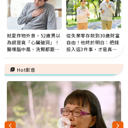
就愛炸物外食，52歲男以
從失業零存款到30歲財富
為感冒竟「心臟破洞」！
自由！他終於明白：把錢
醫嘆腦中風、洗腎都跟它
投入這3件事，才是真正
有關：4警訊是心臟在呼
留給未來的自己
救
Hot影音