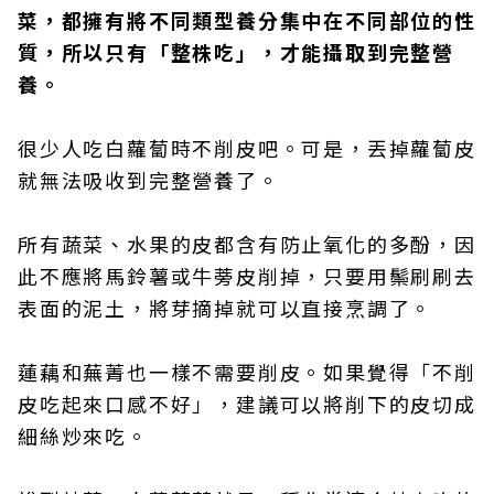
菜，都擁有將不同類型養分集中在不同部位的性
質，所以只有「整株吃」，才能攝取到完整營
養。
很少人吃白蘿蔔時不削皮吧。可是，丟掉蘿蔔皮
就無法吸收到完整營養了。
所有蔬菜、水果的皮都含有防止氧化的多酚，因
此不應將馬鈴薯或牛蒡皮削掉，只要用鬃刷刷去
表面的泥土，將芽摘掉就可以直接烹調了。
蓮藕和蕪菁也一樣不需要削皮。如果覺得「不削
皮吃起來口感不好」，建議可以將削下的皮切成
細絲炒來吃。