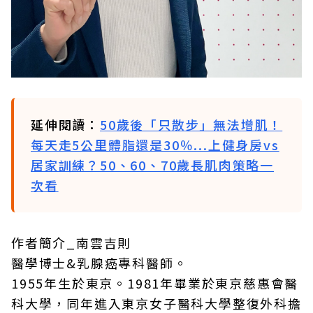
延伸閱讀：
50歲後「只散步」無法增肌！
每天走5公里體脂還是30％...上健身房vs
居家訓練？50、60、70歲長肌肉策略一
次看
作者簡介_南雲吉則
醫學博士&乳腺癌專科醫師。
1955年生於東京。1981年畢業於東京慈惠會醫
科大學，同年進入東京女子醫科大學整復外科擔