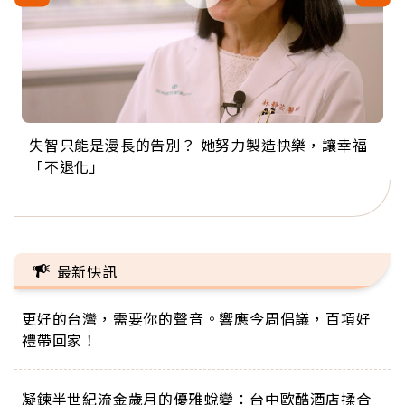
失智只能是漫長的告別？ 她努力製造快樂，讓幸福
來自剛果的巧克力神父 為台灣奉獻36年 「台灣是我
63歲卸矽谷副總、搬回台灣找快樂！「蛋黃哥小
104歲打破金氏世界紀錄 成為全球最年長羽球選
事業巔峰他選擇追夢…黑手阿伯拉小提琴還登上小
「不退化」
的家，我連作夢都講台語！」
丑」走進安養院，逗樂上萬爺奶：退休後才開始真
手，分享長壽的秘密原來是「這個」
巨蛋！連CNN都大讚！
正的人生
最新快訊
更好的台灣，需要你的聲音。響應今周倡議，百項好
禮帶回家！
凝鍊半世紀流金歲月的優雅蛻變：台中歐酷酒店揉合