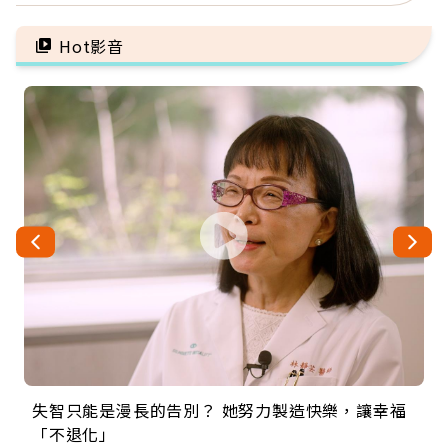
5招才能真救命
更多
Hot影音
失智只能是漫長的告別？ 她努力製造快樂，讓幸福
來自剛果的巧克力神父 為台灣奉獻36年 「台灣是我
63歲卸矽谷副總、搬回台灣找快樂！「蛋黃哥小
104歲打破金氏世界紀錄 成為全球最年長羽球選
事業巔峰他選擇追夢…黑手阿伯拉小提琴還登上小
「不退化」
的家，我連作夢都講台語！」
丑」走進安養院，逗樂上萬爺奶：退休後才開始真
手，分享長壽的秘密原來是「這個」
巨蛋！連CNN都大讚！