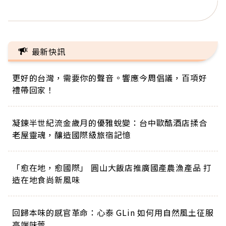
正的人生
最新快訊
更好的台灣，需要你的聲音。響應今周倡議，百項好
禮帶回家！
凝鍊半世紀流金歲月的優雅蛻變：台中歐酷酒店揉合
老屋靈魂，釀造國際級旅宿記憶
「愈在地，愈國際」 圓山大飯店推廣國產農漁產品 打
造在地食尚新風味
回歸本味的感官革命：心泰 GLin 如何用自然風土征服
高端味蕾