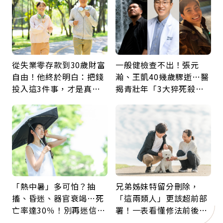
從失業零存款到30歲財富
一般健檢查不出！張元
自由！他終於明白：把錢
瀚、王凱40幾歲驟逝…醫
投入這3件事，才是真正
揭青壯年「3大猝死殺
留給未來的自己
手」：靠2檢查揪出9成地
雷
「熱中暑」多可怕？抽
兄弟姊妹特留分刪除，
搐、昏迷、器官衰竭…死
「這兩類人」更該超前部
亡率達30％！別再迷信
署！一表看懂修法前後差
「擦酒精、吃退燒藥」，
異：沒留遺囑手足反而分