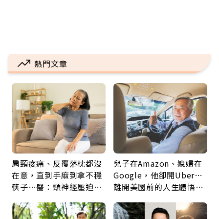
熱門文章
肩頸痠痛、反覆落枕都沒
兒子在Amazon、媳婦在
在意，直到手麻到拿不穩
Google，他卻開Uber…
筷子…醫：頸神經壓迫上
離開美國前的人生體悟：
身，打破固定姿勢才是關
好的壞的都不會永遠
鍵