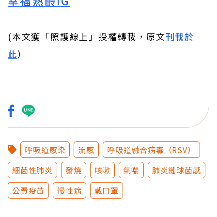
幸福熟齡IG
(本文獲「照護線上」授權轉載，原文
刊載於
此
）
呼吸道感染
流感
呼吸道融合病毒（RSV）
細菌性肺炎
發燒
咳嗽
氣喘
肺炎鏈球菌感
公費疫苗
慢性病
戴口罩