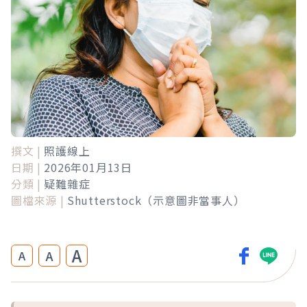
撰文 |
照護線上
日期 |
2026年01月13日
分類 |
疑難雜症
圖檔來源 |
Shutterstock（示意圖非當事人）
A
A
A