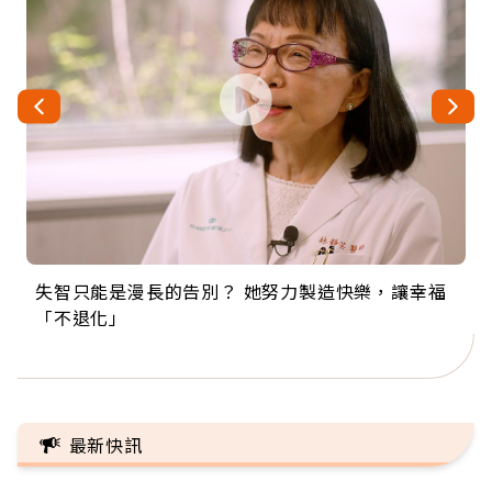
失智只能是漫長的告別？ 她努力製造快樂，讓幸福
來自剛果的巧克力神父 為台灣奉獻36年 「台灣是我
63歲卸矽谷副總、搬回台灣找快樂！「蛋黃哥小
104歲打破金氏世界紀錄 成為全球最年長羽球選
事業巔峰他選擇追夢…黑手阿伯拉小提琴還登上小
「不退化」
的家，我連作夢都講台語！」
丑」走進安養院，逗樂上萬爺奶：退休後才開始真
手，分享長壽的秘密原來是「這個」
巨蛋！連CNN都大讚！
正的人生
最新快訊