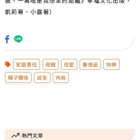
歲、一萬哩是我想家的距離
》
幸福文化
出版，
凱莉哥、小露
著）
家庭責任
母親
母愛
奢侈品
快樂
親子關係
成全
內耗
熱門文章