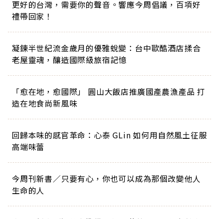
更好的台灣，需要你的聲音。響應今周倡議，百項好
禮帶回家！
凝鍊半世紀流金歲月的優雅蛻變：台中歐酷酒店揉合
老屋靈魂，釀造國際級旅宿記憶
「愈在地，愈國際」 圓山大飯店推廣國產農漁產品 打
造在地食尚新風味
回歸本味的感官革命：心泰 GLin 如何用自然風土征服
高端味蕾
今周刊新書／只要有心，你也可以成為那個改變他人
生命的人