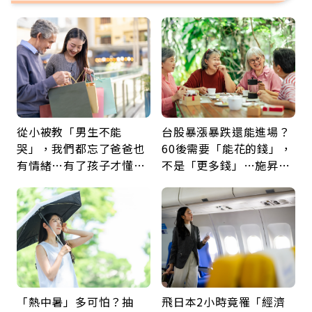
從小被教「男生不能
台股暴漲暴跌還能進場？
哭」，我們都忘了爸爸也
60後需要「能花的錢」，
有情緒…有了孩子才懂：
不是「更多錢」…施昇
父親節最珍貴禮物是一句
輝：退休族最適合這種股
久違的關心
票
「熱中暑」多可怕？抽
飛日本2小時竟罹「經濟