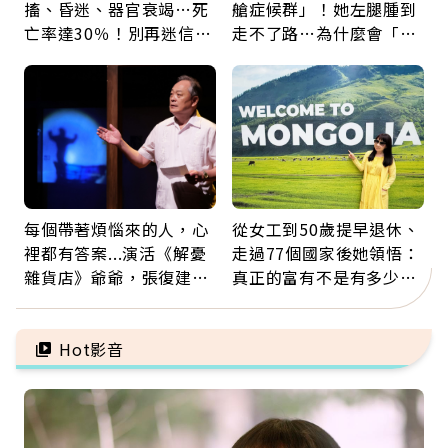
搐、昏迷、器官衰竭…死
艙症候群」！她左腿腫到
亡率達30％！別再迷信
走不了路…為什麼會「靜
「擦酒精、吃退燒藥」，
脈血栓」？醫示警7種人
5招才能真救命
注意
每個帶著煩惱來的人，心
從女工到50歲提早退休、
裡都有答案...演活《解憂
走過77個國家後她領悟：
雜貨店》爺爺，張復建：
真正的富有不是有多少
放下執著不是認輸，而是
錢，而是擁有選擇人生的
善待自己
自由
Hot影音