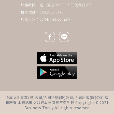
服務時間：週一至五09:00~17:30例假日除外
傳真電話：(02)2531-6438
服務信箱：
cc@btnet.com.tw
Facebook icon
Line icon
下一則 ＋
她幫兒推輪椅來醫院，卻是要治
今周文化事業(股)公司/今周行銷(股)公司/今周出版(股)公司 版
自己的乳癌！「要不是放不下這
權所有 本網站圖文非經本社同意不得刊載 Copyright © 2021
孩子，真的很想就這樣了結生
Business Today All rights reserved
命」