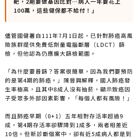
靶，2期要做基因比對…病人一年要花上
100萬，這些健保都不給付！」
儘管國健署自111年7月1日起，已針對肺癌高風
險族群提供免費低劑量電腦斷層（LDCT）篩
檢，但他認為仍應擴大篩檢範圍。
「為什麼要普篩？答案很簡單，因為我們要預防
的是第4期的肺癌。」陳晉興解釋，國人肺癌發
生率極高，且其中8成人沒有抽菸，顯示致癌因
子受眾多外部因素影響，「每個人都有風險！」
而且肺癌早期（0+1）五年相對存活率超過9
成，第4期存活率卻驟降到1成多，兩者相差近
10倍。但新診斷個案中，卻有近5成病人都是到