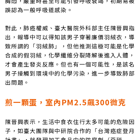
胸悶，嚴重時甚至可能引發呼吸衰竭，初期易被
誤認為一般呼吸道感染。
對此，肺癌權威、臺大醫院外科部主任陳晉興指
出，報導中可以得知該男子穿著廉價羽絨衣，導
致所謂的「羽絨肺」，但他推測這極可能是化學
合成的假羽絨，化學纖維分裂降解後進入人體，
才會產生發炎反應。但也有一個可能性，是該名
男子接觸到環境中的化學污染，進一步導致肺部
出問題。
煎一顆蛋，室內PM2.5飆300微克
陳晉興表示，生活中食衣住行太多可能的危險因
子，如臺大團隊與中研院合作的「台灣癌症登月
計畫」，就發現加工食品中的防腐劑（亞硝