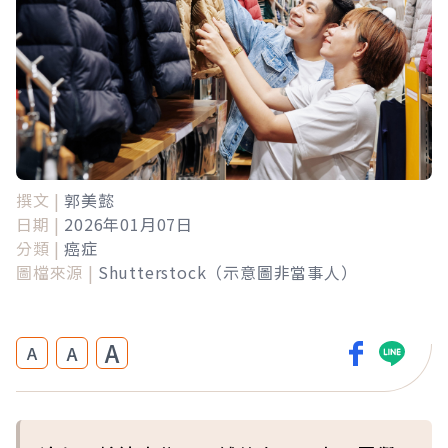
撰文 |
郭美懿
日期 |
2026年01月07日
分類 |
癌症
圖檔來源 |
Shutterstock（示意圖非當事人）
A
A
A