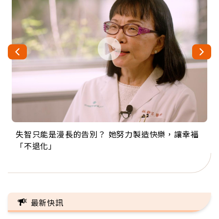
失智只能是漫長的告別？ 她努力製造快樂，讓幸福
來自剛果的巧克力神父 為台灣奉獻36年 「台灣是我
63歲卸矽谷副總、搬回台灣找快樂！「蛋黃哥小
104歲打破金氏世界紀錄 成為全球最年長羽球選
事業巔峰他選擇追夢…黑手阿伯拉小提琴還登上小
「不退化」
的家，我連作夢都講台語！」
丑」走進安養院，逗樂上萬爺奶：退休後才開始真
手，分享長壽的秘密原來是「這個」
巨蛋！連CNN都大讚！
正的人生
最新快訊