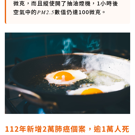
微克，而且縱使開了抽油煙機，1小時後
空氣中的
數值仍達100微克。
PM2.5
112年新增2萬肺癌個案，逾1萬人死