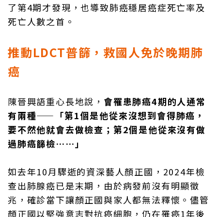
了第4期才發現，也導致肺癌穩居癌症死亡率及
死亡人數之首。
推動LDCT普篩，救國人免於晚期肺
癌
陳晉興語重心長地說，
會罹患肺癌4期的人通常
有兩種——「第1個是他從來沒想到會得肺癌，
要不然他就會去做檢查；第2個是他從來沒有做
過肺癌篩檢……」
如去年10月驟逝的資深藝人顏正國，2024年檢
查出肺腺癌已是末期，由於病發前沒有明顯徵
兆，確診當下讓顏正國與家人都無法釋懷。儘管
顏正國以堅強意志對抗癌細胞，仍在罹癌1年後