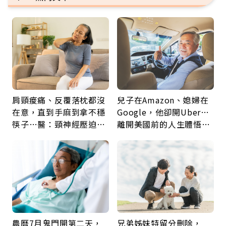
肩頸痠痛、反覆落枕都沒
兒子在Amazon、媳婦在
在意，直到手麻到拿不穩
Google，他卻開Uber…
筷子…醫：頸神經壓迫上
離開美國前的人生體悟：
身，打破固定姿勢才是關
好的壞的都不會永遠
鍵
農曆7月鬼門開第二天，
兄弟姊妹特留分刪除，