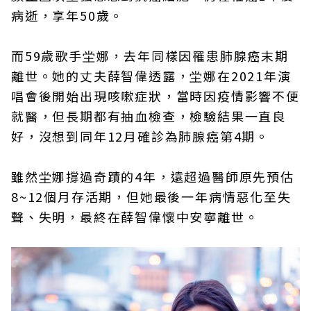
病逝，享年50歲。
而59歲歌手坣娜，去年同樣因罹患肺腺癌末期
離世。她的丈夫薛智偉透露，坣娜在2021年演
唱會後開始出現咳嗽症狀，當時因疫情影響不便
就醫，但長期都有抽血檢查，檢驗結果一直良
好，沒想到同年12月確診為肺腺癌第4期。
雖然坣娜撐過奇蹟的4年，遠超過醫師原先預估
8~12個月存活期，但她最後一年病情惡化至失
聲、失明，最終在薛智偉懷中安寧離世。