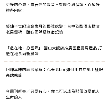
更好的台灣，需要你的聲音。響應今周倡議，百項好
禮帶回家！
凝鍊半世紀流金歲月的優雅蛻變：台中歐酷酒店揉合
老屋靈魂，釀造國際級旅宿記憶
「愈在地，愈國際」 圓山大飯店推廣國產農漁產品 打
造在地食尚新風味
回歸本味的感官革命：心泰 GLin 如何用自然風土征服
高端味蕾
今周刊新書／只要有心，你也可以成為那個改變他人
生命的人