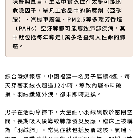
陳晉興直言，生活中食衣住行太多可能的
危險因子，舉凡工食品中的防腐劑（亞硝
胺）、汽機車廢氣、PM2.5等多環芳香烴
（PAHs）空汙等都可能導致肺部疾病，其
中就包括每年奪走1萬多名臺灣人性命的肺
癌。
綜合陸媒報導，中國福建一名男子連續4週、每
天穿著羽絨衣超過12小時，導致內層布料破
損、羽絨纖維外洩，卻未即時更換。
男子在活動摩擦下，大量細小羽絨飄散於密閉空
間，長期吸入後導致肺部發炎反應，臨床上被稱
為「羽絨肺」。常見症狀包括反覆乾咳、氣喘、