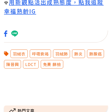
用新觀點活出成熟態度，點我追蹤
🌹
幸福熟齡IG
羽絨衣
呼吸衰竭
羽絨肺
肺炎
肺腺癌
陳晉興
LDCT
免費 篩檢
熱門文章