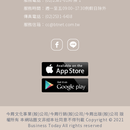
服務電話：(02)2581-6196 按 1
服務時間：週一至五09:00~17:30例假日除外
傳真電話：(02)2531-6438
服務信箱：
cc@btnet.com.tw
Facebook icon
Line icon
下一則 ＋
50歲顏正國肺腺癌逝！一檢查就
今周文化事業(股)公司/今周行銷(股)公司/今周出版(股)公司 版
末期「像高鐵直奔終點」…台大
權所有 本網站圖文非經本社同意不得刊載 Copyright © 2021
權威醫嘆：少做1檢查，錯失
Business Today All rights reserved