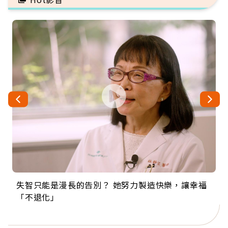
失智只能是漫長的告別？ 她努力製造快樂，讓幸福
來自剛果的巧克力神父 為台灣奉獻36年 「台灣是我
63歲卸矽谷副總、搬回台灣找快樂！「蛋黃哥小
104歲打破金氏世界紀錄 成為全球最年長羽球選
事業巔峰他選擇追夢…黑手阿伯拉小提琴還登上小
「不退化」
的家，我連作夢都講台語！」
丑」走進安養院，逗樂上萬爺奶：退休後才開始真
手，分享長壽的秘密原來是「這個」
巨蛋！連CNN都大讚！
正的人生