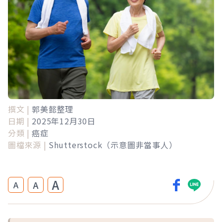
撰文 |
郭美懿整理
日期 |
2025年12月30日
分類 |
癌症
圖檔來源 |
Shutterstock（示意圖非當事人）
A
A
A