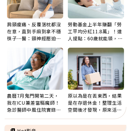
肩頸痠痛、反覆落枕都沒
勞動基金上半年賺翻「勞
在意，直到手麻到拿不穩
工平均分紅11.8萬」！達
筷子…醫：頸神經壓迫上
人提點：60歲就能領，重
身，打破固定姿勢才是關
新就業還有隱藏版退休金
鍵
農曆7月鬼門開第二天，
原以為是在丟東西，結果
我在ICU兼差當驅魔師！
是在存退休金！整理生活
急診醫師中風住院實錄：
空間後才發現，原來活得
那些怪物原來叫譫妄
這麼輕鬆也能存錢
Hot影音