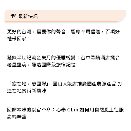
最新快訊
更好的台灣，需要你的聲音。響應今周倡議，百項好
禮帶回家！
凝鍊半世紀流金歲月的優雅蛻變：台中歐酷酒店揉合
老屋靈魂，釀造國際級旅宿記憶
「愈在地，愈國際」 圓山大飯店推廣國產農漁產品 打
造在地食尚新風味
回歸本味的感官革命：心泰 GLin 如何用自然風土征服
高端味蕾