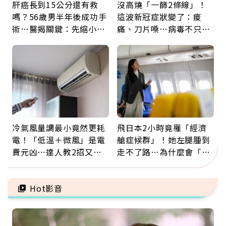
肝癌長到15公分還有救
沒高燒「一篩2條線」！
嗎？56歲男半年後成功手
這波新冠症狀變了：痠
術…醫揭關鍵：先縮小腫
痛、刀片嗓…病毒不只攻
瘤再談根治
肺，三高族恐引發全身血
管發炎
冷氣風量調最小竟然更耗
飛日本2小時竟罹「經濟
電！「低溫＋微風」是電
艙症候群」！她左腿腫到
費元凶…達人教2招又涼
走不了路…為什麼會「靜
又省電
脈血栓」？醫示警7種人
注意
Hot影音