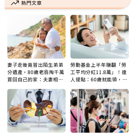
熱門文章
妻子走後竟冒出陌生弟弟
勞動基金上半年賺翻「勞
分遺產，80歲老翁掏千萬
工平均分紅11.8萬」！達
買回自己的家：夫妻相守
人提點：60歲就能領，重
60年，卻輸給一個名字
新就業還有隱藏版退休金