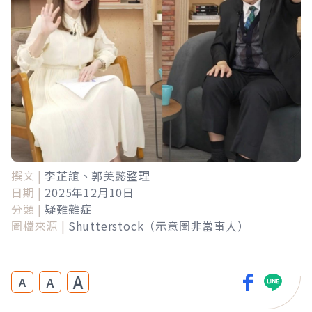
撰文 |
李芷誼、郭美懿整理
日期 |
2025年12月10日
分類 |
疑難雜症
圖檔來源 |
Shutterstock（示意圖非當事人）
A
A
A