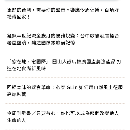
更好的台灣，需要你的聲音。響應今周倡議，百項好
禮帶回家！
凝鍊半世紀流金歲月的優雅蛻變：台中歐酷酒店揉合
老屋靈魂，釀造國際級旅宿記憶
「愈在地，愈國際」 圓山大飯店推廣國產農漁產品 打
造在地食尚新風味
回歸本味的感官革命：心泰 GLin 如何用自然風土征服
高端味蕾
今周刊新書／只要有心，你也可以成為那個改變他人
生命的人