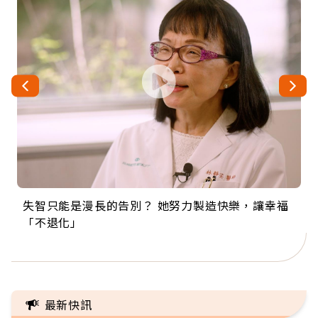
失智只能是漫長的告別？ 她努力製造快樂，讓幸福
來自剛果的巧克力神父 為台灣奉獻36年 「台灣是我
63歲卸矽谷副總、搬回台灣找快樂！「蛋黃哥小
104歲打破金氏世界紀錄 成為全球最年長羽球選
事業巔峰他選擇追夢…黑手阿伯拉小提琴還登上小
「不退化」
的家，我連作夢都講台語！」
丑」走進安養院，逗樂上萬爺奶：退休後才開始真
手，分享長壽的秘密原來是「這個」
巨蛋！連CNN都大讚！
正的人生
最新快訊