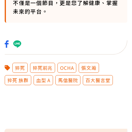
不僅是一個節目，更是您了解健康、掌握
未來的平台。
猝死
猝死前兆
OCHA
張文瀚
猝死 族群
血型 A
馬偕醫院
百大醫言堂