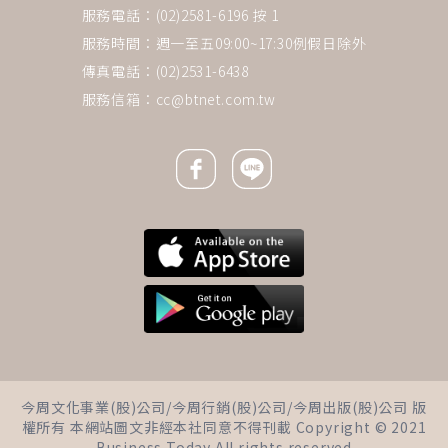
服務電話：(02)2581-6196 按 1
服務時間：週一至五09:00~17:30例假日除外
傳真電話：(02)2531-6438
服務信箱：
cc@btnet.com.tw
Facebook icon
Line icon
下一則 ＋
「心梗猝死」三分之二有前兆！
今周文化事業(股)公司/今周行銷(股)公司/今周出版(股)公司 版
胸悶、氣喘、左肩酸麻…心臟權
權所有 本網站圖文非經本社同意不得刊載 Copyright © 2021
威李源德：危急時刻這樣自救，
Business Today All rights reserved