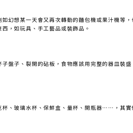
例如幻想某一天會又再次轉動的麵包機或果汁機等，
東西，如玩具、手工藝品或裝飾品。
杯子盤子、裂開的砧板，食物應該用完整的器皿裝盛
克杯、玻璃水杯、保鮮盒、量杯、開瓶器……，其實