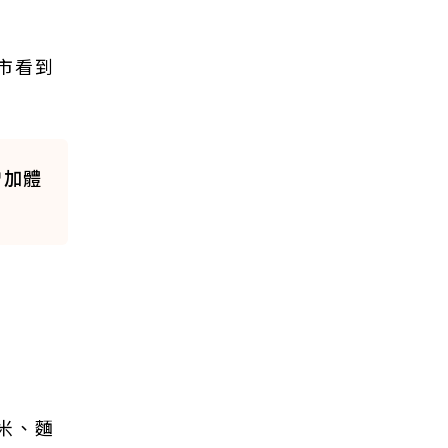
市看到
增加體
米、麵