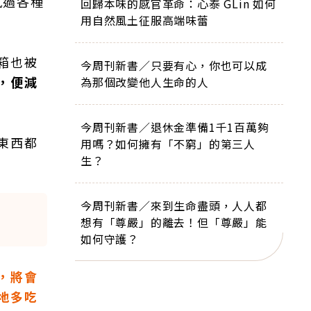
試過各種
回歸本味的感官革命：心泰 GLin 如何
用自然風土征服高端味蕾
箱也被
今周刊新書／只要有心，你也可以成
，便減
為那個改變他人生命的人
今周刊新書／退休金準備1千1百萬夠
東西都
用嗎？如何擁有「不窮」的第三人
生？
今周刊新書／來到生命盡頭，人人都
想有「尊嚴」的離去！但「尊嚴」能
如何守護？
，將會
地多吃