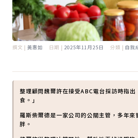
撰文 |
黃惠如
日期 |
2025年11月25日
分類 |
自我
整理顧問魏爾許在接受ABC電台採訪時指
食。」
羅斯柴爾德是一家公司的公關主管，多年來
胖。