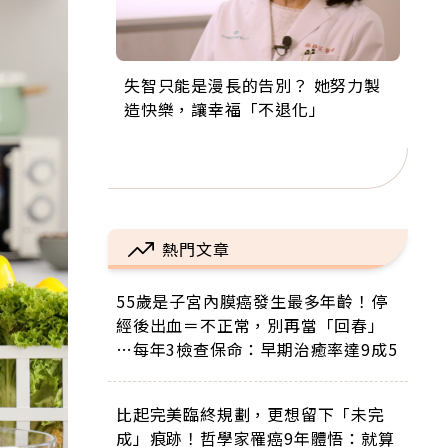
失智只能是漫長的告別？ 她努力製
來自剛果的巧克力神父 為台灣奉獻
63歲卸矽谷副總、搬回台灣找快
104歲打破金氏世界紀錄 成為全球
事業巔峰他選擇追夢…黑手阿伯拉
造快樂，讓幸福「不退化」
36年 「台灣是我的家，我連作夢都
樂！「蛋黃哥小丑」走進安養院，
最年長羽球選手，分享長壽的秘密
小提琴還登上小巨蛋！連CNN都大
講台語！」
逗樂上萬爺奶：退休後才開始真正
原來是「這個」
讚！
的人生
熱門文章
55歲是子宮內膜癌發生最多年齡！停
經後出血＝不正常，別再當「回春」
…每年3檢查保命：早期治癒率達9成5
比起完美臨終規劃，更想留下「未完
成」痕跡！哲學家罹癌9年體悟：就算