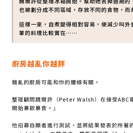
魏爾許從整理冰箱開始。幫助她丟掉過期的
也被劃分成不同區域，存放不同的食物，而
這樣一來，自煮變得相對容易，便減少叫外
單的料理比較實在……
廚房越亂你越胖
雜亂的廚房可能和你的腰線有關。
整理顧問魏爾許（Peter Walsh）在接受
開始暴飲暴食。」
他招募自願者進行測試，並將結果發表於所著的《擺脫雜亂