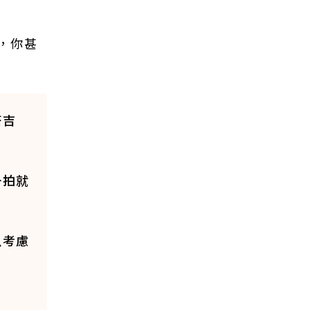
，你甚
塔吉
一拍就
以考慮