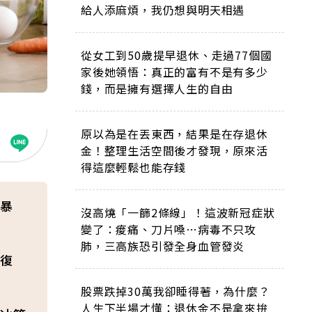
給人添麻煩，我仍想與明天相遇
從女工到50歲提早退休、走過77個國
家後她領悟：真正的富有不是有多少
錢，而是擁有選擇人生的自由
原以為是在丟東西，結果是在存退休
金！整理生活空間後才發現，原來活
得這麼輕鬆也能存錢
飲暴
沒高燒「一篩2條線」！這波新冠症狀
變了：痠痛、刀片嗓…病毒不只攻
肺，三高族恐引發全身血管發炎
復
股票跌掉30萬我卻睡得著，為什麼？
人生下半場才懂：退休金不是拿來拚