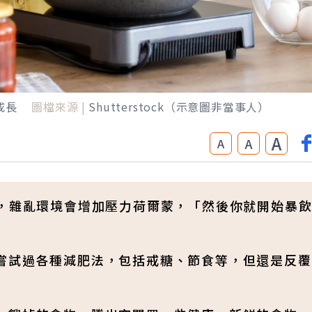
成長
圖檔來源 |
Shutterstock（示意圖非當事人）
A
A
A
出，雜亂環境會增加壓力荷爾蒙，「然後你就開始暴
嘗試過各種減肥法，包括戒糖、節食等，但還是反覆