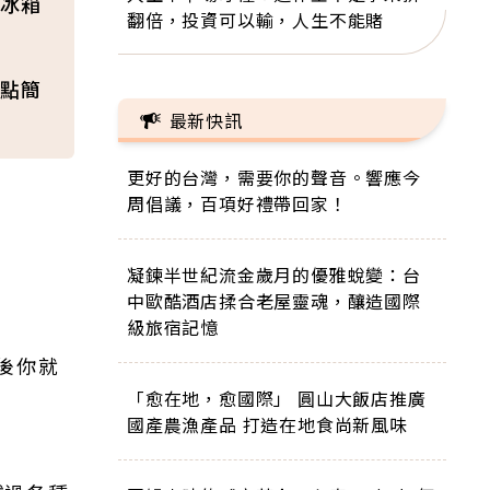
冰箱
翻倍，投資可以輸，人生不能賭
點簡
最新快訊
更好的台灣，需要你的聲音。響應今
周倡議，百項好禮帶回家！
凝鍊半世紀流金歲月的優雅蛻變：台
中歐酷酒店揉合老屋靈魂，釀造國際
級旅宿記憶
然後你就
「愈在地，愈國際」 圓山大飯店推廣
國產農漁產品 打造在地食尚新風味
e