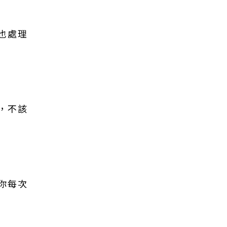
也處理
，不該
你每次