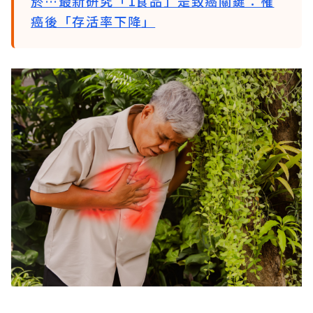
菸…最新研究「1食品」是致癌關鍵：罹
癌後「存活率下降」