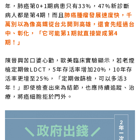
年，肺癌第0+1期病患只有33%，47%新診斷
病人都是第4期！而且
肺癌腫瘤發展速度快，千
萬別以為像高鐵從台北開到高雄，還會先經過台
中、彰化，「它可能第1期就直接變成第4
期！」
陳晉興苦口婆心勸，歐美臨床實驗顯示，若老煙
槍定期做LDCT，5年存活率增加20%，10年存
活率更增至25%，「定期做篩檢，可以多活3
年！」即使檢查出來為結節，也應持續追蹤、治
療，將癌細胞拒於門外。