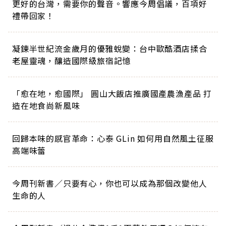
更好的台灣，需要你的聲音。響應今周倡議，百項好
禮帶回家！
凝鍊半世紀流金歲月的優雅蛻變：台中歐酷酒店揉合
老屋靈魂，釀造國際級旅宿記憶
「愈在地，愈國際」 圓山大飯店推廣國產農漁產品 打
造在地食尚新風味
回歸本味的感官革命：心泰 GLin 如何用自然風土征服
高端味蕾
今周刊新書／只要有心，你也可以成為那個改變他人
生命的人