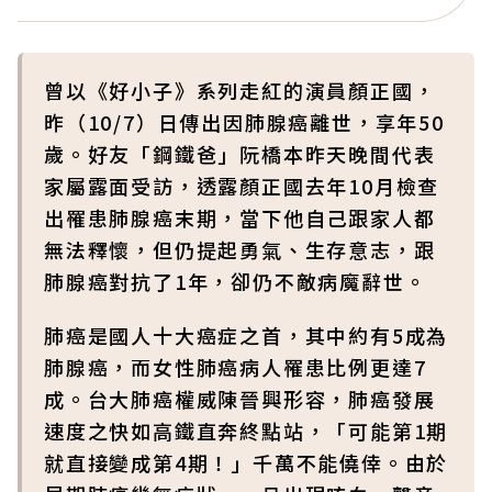
曾以《好小子》系列走紅的演員顏正國，
昨（10/7）日傳出因肺腺癌離世，享年50
歲。好友「鋼鐵爸」阮橋本昨天晚間代表
家屬露面受訪，透露顏正國去年10月檢查
出罹患肺腺癌末期，當下他自己跟家人都
無法釋懷，但仍提起勇氣、生存意志，跟
肺腺癌對抗了1年，卻仍不敵病魔辭世。
肺癌是國人十大癌症之首，其中約有5成為
肺腺癌，而女性肺癌病人罹患比例更達7
成。台大肺癌權威陳晉興形容，肺癌發展
速度之快如高鐵直奔終點站，「可能第1期
就直接變成第4期！」千萬不能僥倖。由於