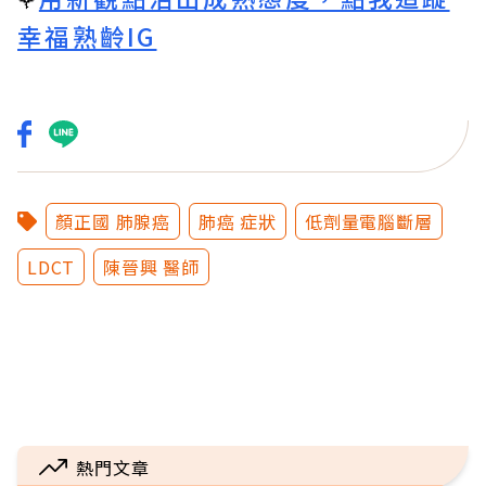
幸福熟齡IG
顏正國 肺腺癌
肺癌 症狀
低劑量電腦斷層
LDCT
陳晉興 醫師
熱門文章