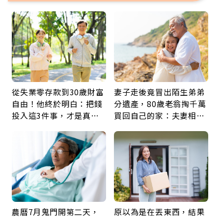
從失業零存款到30歲財富
妻子走後竟冒出陌生弟弟
自由！他終於明白：把錢
分遺產，80歲老翁掏千萬
投入這3件事，才是真正
買回自己的家：夫妻相守
留給未來的自己
60年，卻輸給一個名字
農曆7月鬼門開第二天，
原以為是在丟東西，結果