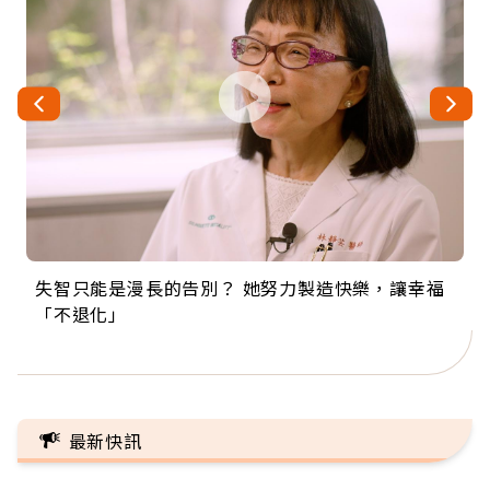
失智只能是漫長的告別？ 她努力製造快樂，讓幸福
來自剛果的巧克力神父 為台灣奉獻36年 「台灣是我
63歲卸矽谷副總、搬回台灣找快樂！「蛋黃哥小
104歲打破金氏世界紀錄 成為全球最年長羽球選
事業巔峰他選擇追夢…黑手阿伯拉小提琴還登上小
「不退化」
的家，我連作夢都講台語！」
丑」走進安養院，逗樂上萬爺奶：退休後才開始真
手，分享長壽的秘密原來是「這個」
巨蛋！連CNN都大讚！
正的人生
最新快訊