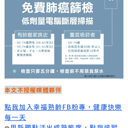
本文不授權媒體夥伴
點我加入幸福熟齡FB粉專，健康快樂
每一天
用新觀點活出成熟態度，點我追蹤
🌹