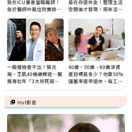
我在ICU兼差當驅魔師！
是在存退休金！整理生活
急診醫師中風住院實錄：
空間後才發現，原來活得
那些怪物原來叫譫妄
這麼輕鬆也能存錢
一般健檢查不出！張元
40歲、50歲、60歲淨資
瀚、王凱40幾歲驟逝…醫
產目標是多少？他靠50%
揭青壯年「3大猝死殺
儲蓄率提早退休，每工作
手」：靠2檢查揪出9成地
1年買下1年自由
雷
Hot影音