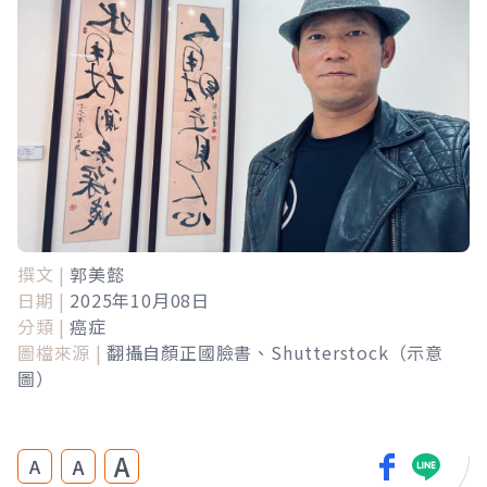
撰文 |
郭美懿
日期 |
2025年10月08日
分類 |
癌症
圖檔來源 |
翻攝自顏正國臉書、Shutterstock（示意
圖）
A
A
A