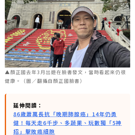
▲顏正國去年3月出遊在臉書發文，當時看起來仍很
健康。（圖／翻攝自顏正國臉書）
延伸閱讀：
86歲蕭萬長抗「晚期肺腺癌」14年仍勇
健！每天走6千步、多蔬果、玩數獨「5神
招」擊敗癌細胞