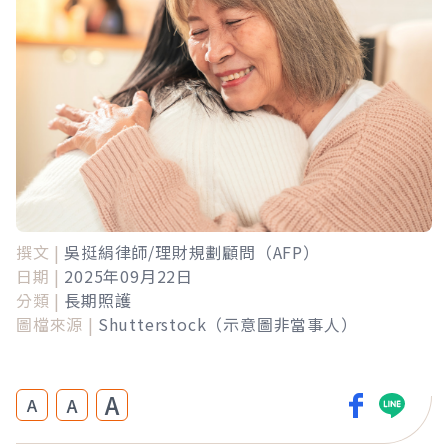
撰文 |
吳挺絹律師/理財規劃顧問（AFP）
日期 |
2025年09月22日
分類 |
長期照護
圖檔來源 |
Shutterstock（示意圖非當事人）
A
A
A