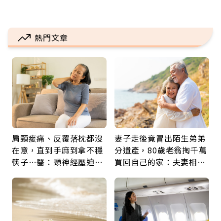
熱門文章
肩頸痠痛、反覆落枕都沒
妻子走後竟冒出陌生弟弟
在意，直到手麻到拿不穩
分遺產，80歲老翁掏千萬
筷子…醫：頸神經壓迫上
買回自己的家：夫妻相守
身，打破固定姿勢才是關
60年，卻輸給一個名字
鍵