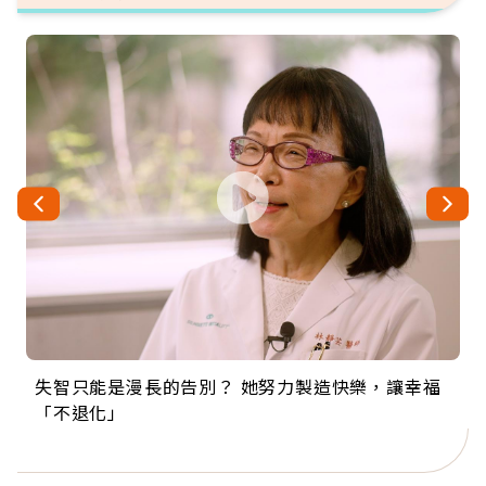
失智只能是漫長的告別？ 她努力製造快樂，讓幸福
來自剛果的巧克力神父 為台灣奉獻36年 「台灣是我
63歲卸矽谷副總、搬回台灣找快樂！「蛋黃哥小
104歲打破金氏世界紀錄 成為全球最年長羽球選
事業巔峰他選擇追夢…黑手阿伯拉小提琴還登上小
「不退化」
的家，我連作夢都講台語！」
丑」走進安養院，逗樂上萬爺奶：退休後才開始真
手，分享長壽的秘密原來是「這個」
巨蛋！連CNN都大讚！
正的人生