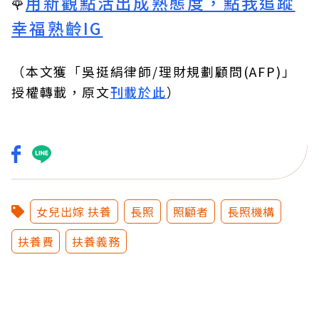
用新觀點活出成熟態度，點我追蹤
🌹
幸福熟齡IG
（本文獲「吳挺絹律師/理財規劃顧問(AFP)」
授權轉載，原文
刊載於此
）
女兒出嫁 扶養
長照
照顧者
長照機構
扶養費
扶養義務