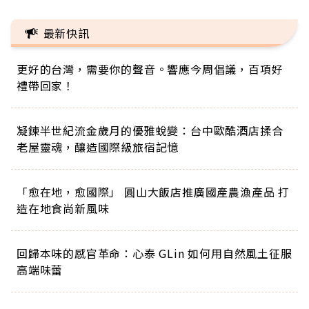
最新快訊
更好的台灣，需要你的聲音。響應今周倡議，百項好
禮帶回家！
凝鍊半世紀流金歲月的優雅蛻變：台中歐酷酒店揉合
老屋靈魂，釀造國際級旅宿記憶
「愈在地，愈國際」 圓山大飯店推廣國產農漁產品 打
造在地食尚新風味
回歸本味的感官革命：心泰 GLin 如何用自然風土征服
高端味蕾