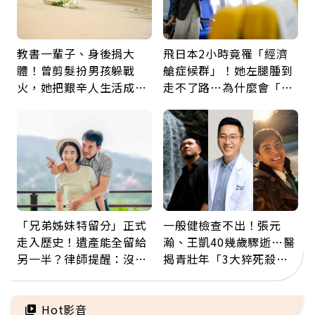
教書一輩子、身後捐大
飛日本2小時竟罹「經濟
體！曾剪髮扮男孩躲戰
艙症候群」！她左腿腫到
火，她把艱辛人生活成風
走不了路…為什麼會「靜
景：生命價值在於成為祝
脈血栓」？醫示警7種人
福
注意
「兄弟姊妹特留分」正式
一般健檢查不出！張元
走入歷史！遺產能全留給
瀚、王凱40幾歲驟逝…醫
另一半？律師提醒：沒做
揭青壯年「3大猝死殺
「1件事」照樣白忙
手」：靠2檢查揪出9成地
雷
Hot影音