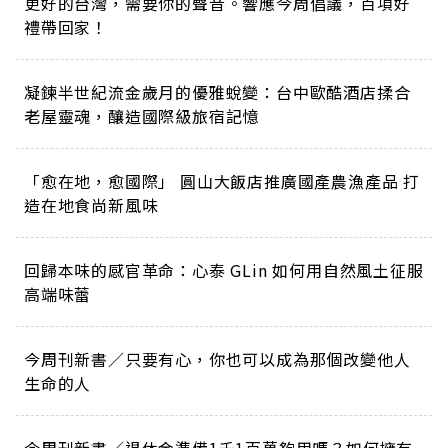
更好的台灣，需要你的聲音。響應今周倡議，百項好
禮帶回家！
凝鍊半世紀流金歲月的優雅蛻變：台中歐酷酒店揉合
老屋靈魂，釀造國際級旅宿記憶
「愈在地，愈國際」 圓山大飯店推廣國產農漁產品 打
造在地食尚新風味
回歸本味的感官革命：心泰 GLin 如何用自然風土征服
高端味蕾
今周刊新書／只要有心，你也可以成為那個改變他人
生命的人
今周刊新書／退休金準備1千1百萬夠用嗎？如何擁有