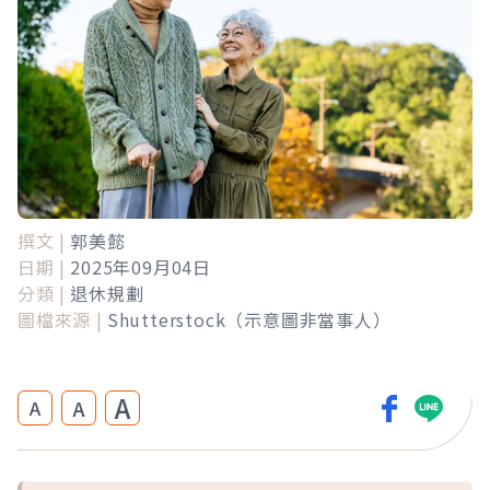
撰文 |
郭美懿
日期 |
2025年09月04日
分類 |
退休規劃
圖檔來源 |
Shutterstock（示意圖非當事人）
A
A
A