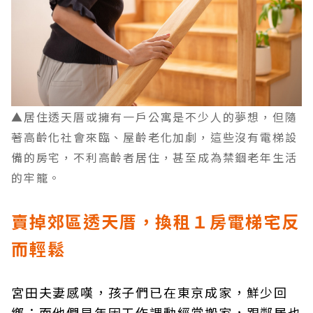
▲居住透天厝或擁有一戶公寓是不少人的夢想，但隨
著高齡化社會來臨、屋齡老化加劇，這些沒有電梯設
備的房宅，不利高齡者居住，甚至成為禁錮老年生活
的牢籠。
賣掉郊區透天厝，換租１房電梯宅反
而輕鬆
宮田夫妻感嘆，孩子們已在東京成家，鮮少回
鄉；而他們早年因工作調動經常搬家，跟鄰居也