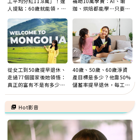
工平均分紅11.8萬」！達
補助10萬學費：AI、瑜
人提點：60歲就能領，重
珈、烘焙都能學…只要願
新就業還有隱藏版退休金
意開始，永遠不嫌晚
從女工到50歲提早退休、
40歲、50歲、60歲淨資
走過77個國家後她領悟：
產目標是多少？他靠50%
真正的富有不是有多少
儲蓄率提早退休，每工作
錢，而是擁有選擇人生的
1年買下1年自由
自由
Hot影音