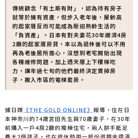
傳統觀念「有土斯有財」，認為持有房子
就等於擁有資產，但步入老年後，屋齡高
的起家厝反而可能成為壓迫熟齡生活的
「負資產」。日本有對夫妻花30年繳清4房
2廳的起家厝房貸，本以為退休後可以不用
再為老後居所擔心，沒想到老宅開始出現
各種維修問題，加上透天厝上下樓梯吃
力，讓年過七旬的他們最終決定賣掉房
子，搬入市區的電梯套房。
據日媒
《THE GOLD ONLINE》
報導，住在日
本神奈川的74歲宮田先生與70歲妻子，在30年
前購入一戶4房2廳的獨棟住宅，兩人胼手胝足
養大2個孩子，也在退休時用一部份退職金還清