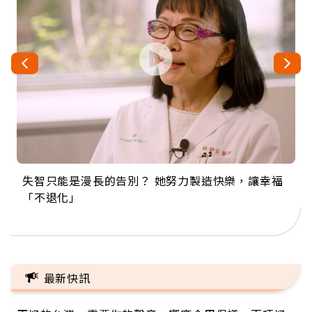
失智只能是漫長的告別？ 她努力製造快樂，讓幸福
來自剛果的巧克力神父 為台灣奉獻36年 「台灣是我
63歲卸矽谷副總、搬回台灣找快樂！「蛋黃哥小
104歲打破金氏世界紀錄 成為全球最年長羽球選
事業巔峰他選擇追夢…黑手阿伯拉小提琴還登上小
「不退化」
的家，我連作夢都講台語！」
丑」走進安養院，逗樂上萬爺奶：退休後才開始真
手，分享長壽的秘密原來是「這個」
巨蛋！連CNN都大讚！
正的人生
最新快訊