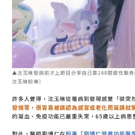
▲沈玉琳發病前才上節目分享自己靠168間歇性斷
沈玉琳粉專）
許多人覺得，沈玉琳從罹病到發現感覺「很突
發燒等，很容易被誤認為感冒或老化而延誤就
的凝血、免疫功能已嚴重失常，65歲以上病患
對此，醫師劉博仁在
粉專「劉博仁營養功能醫