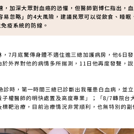
速，加深大眾對血癌的恐懼，但醫師劉博仁指出，血
容易忽略」的4大風險，建議民眾可以從飲食、睡眠
住免疫系統的防線。
琳，7月底驚傳身體不適住進三總加護病房，他6日
由於外界對他的病情多所揣測，11日他再度發聲，
總急診時，第一時間三總已診斷出我罹患白血病，並
子權醫師的明快處置及高度專業」；「8/7轉院台
及標靶治療，目前治療情況非常順利，也無特別的副