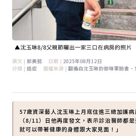
▲沈玉琳8/8父親節曬出一家三口在病房的照片
撰文 |
郭美懿
日期 |
2025年08月12日
分類 |
癌症
圖檔來源 |
翻攝自沈玉琳的御琳軍臉書、Shu
57歲資深藝人沈玉琳上月底住進三總加護
（8/11）日他再度發文，表示診治醫師都
就可以帶著健康的身體跟大家見面！」