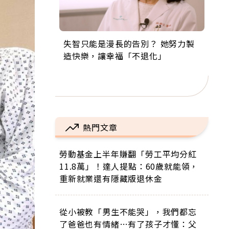
失智只能是漫長的告別？ 她努力製
來自剛果的巧克力神父 為台灣奉獻
63歲卸矽谷副總、搬回台灣找快
104歲打破金氏世界紀錄 成為全球
事業巔峰他選擇追夢…黑手阿伯拉
造快樂，讓幸福「不退化」
36年 「台灣是我的家，我連作夢都
樂！「蛋黃哥小丑」走進安養院，
最年長羽球選手，分享長壽的秘密
小提琴還登上小巨蛋！連CNN都大
講台語！」
逗樂上萬爺奶：退休後才開始真正
原來是「這個」
讚！
的人生
熱門文章
勞動基金上半年賺翻「勞工平均分紅
11.8萬」！達人提點：60歲就能領，
重新就業還有隱藏版退休金
從小被教「男生不能哭」，我們都忘
了爸爸也有情緒…有了孩子才懂：父