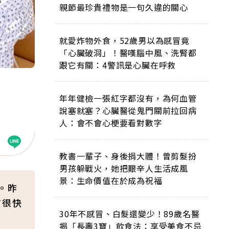
親節最珍貴禮物是一句久違的關心
就愛炸物外食，52歲男以為感冒竟
「心臟破洞」！醫嘆腦中風、洗腎都
跟它有關：4警訊是心臟在呼救
年年健檢一張紅字都沒有，為何血管
說塞就塞？心臟醫從鬼門關前拉回病
人：會不會心梗要看對數字
教書一輩子、身後捐大體！曾剪髮扮
男孩躲戰火，她把艱辛人生活成風
景：生命價值在於成為祝福
。昨
信很快
30年不感冒、白髮還變少！89歲名醫
揭「長壽3寶」飲食法：享受美食不忌