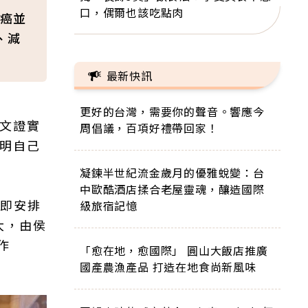
口，偶爾也該吃點肉
癌並
、減
最新快訊
更好的台灣，需要你的聲音。響應今
發文證實
周倡議，百項好禮帶回家！
說明自己
凝鍊半世紀流金歲月的優雅蛻變：台
中歐酷酒店揉合老屋靈魂，釀造國際
立即安排
級旅宿記憶
大，由侯
作
「愈在地，愈國際」 圓山大飯店推廣
國產農漁產品 打造在地食尚新風味