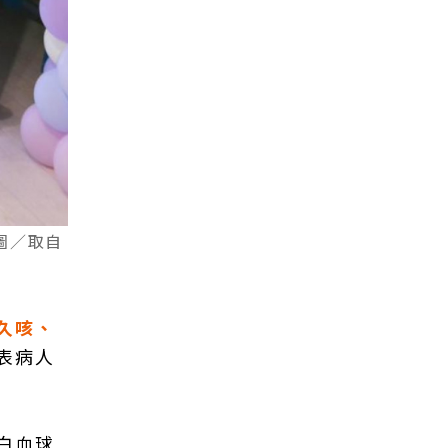
圖／取自
久咳、
表病人
白血球