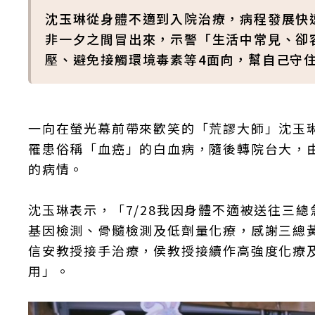
沈玉琳從身體不適到入院治療，病程發展快
非一夕之間冒出來，示警「生活中常見、卻
壓、避免接觸環境毒素等4面向，幫自己守
一向在螢光幕前帶來歡笑的「荒謬大師」沈玉
罹患俗稱「血癌」的白血病，隨後轉院台大，
的病情。
沈玉琳表示，「7/28我因身體不適被送往三
基因檢測、骨髓檢測及低劑量化療，感謝三總黃
信安教授接手治療，侯教授接續作高強度化療
用」。