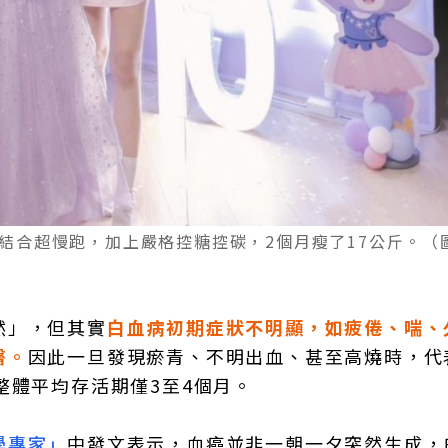
食結合超慢跑，加上嚴格控糖控碳，2個月瘦了17公斤。（
然」，但其實
白血病初期症狀不明顯，如疲倦、喘、
醫。
因此一旦發現瘀青、不明出血、甚至高燒時，代
整體平均存活期僅3至4個月。
學專家」
中發文表示，血癌並非一朝一夕突然生成，