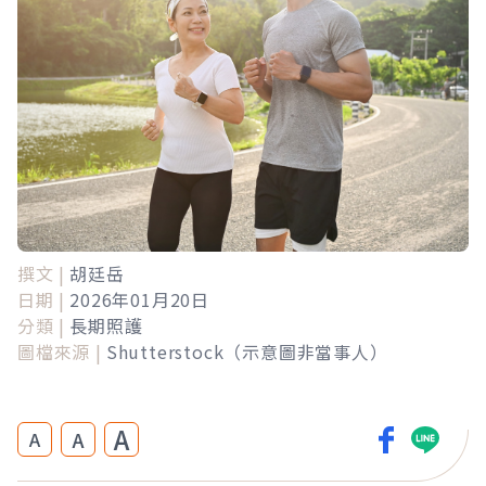
撰文 |
胡廷岳
日期 |
2026年01月20日
分類 |
長期照護
圖檔來源 |
Shutterstock（示意圖非當事人）
A
A
A