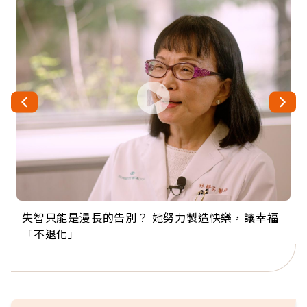
失智只能是漫長的告別？ 她努力製造快樂，讓幸福
來自剛果的巧克力神父 為台灣奉獻36年 「台灣是我
63歲卸矽谷副總、搬回台灣找快樂！「蛋黃哥小
104歲打破金氏世界紀錄 成為全球最年長羽球選
事業巔峰他選擇追夢…黑手阿伯拉小提琴還登上小
「不退化」
的家，我連作夢都講台語！」
丑」走進安養院，逗樂上萬爺奶：退休後才開始真
手，分享長壽的秘密原來是「這個」
巨蛋！連CNN都大讚！
正的人生