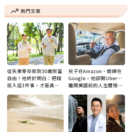
熱門文章
從失業零存款到30歲財富
兒子在Amazon、媳婦在
自由！他終於明白：把錢
Google，他卻開Uber…
投入這3件事，才是真正
離開美國前的人生體悟：
留給未來的自己
好的壞的都不會永遠