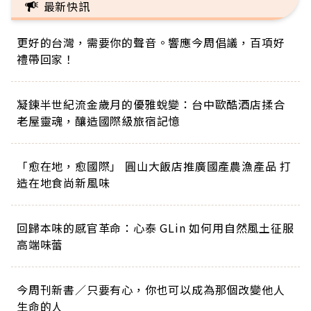
最新快訊
更好的台灣，需要你的聲音。響應今周倡議，百項好
禮帶回家！
凝鍊半世紀流金歲月的優雅蛻變：台中歐酷酒店揉合
老屋靈魂，釀造國際級旅宿記憶
「愈在地，愈國際」 圓山大飯店推廣國產農漁產品 打
造在地食尚新風味
回歸本味的感官革命：心泰 GLin 如何用自然風土征服
高端味蕾
今周刊新書／只要有心，你也可以成為那個改變他人
生命的人