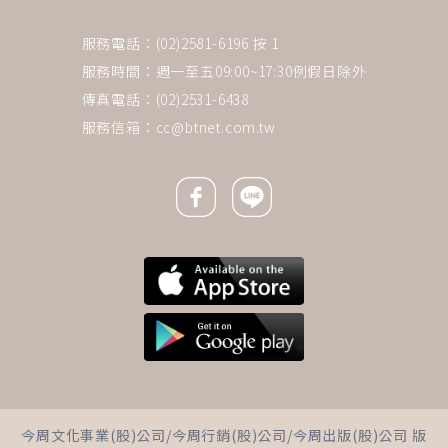
服務電話：(02)2581-6196 按 1
服務時間：週一至五09:00~17:30例假日除外
傳真電話：(02)2531-6438
服務信箱：
cc@btnet.com.tw
Facebook icon
Line icon
下一則 ＋
媳婦就該顧公婆？夫甩鍋照護、
今周文化事業(股)公司/今周行銷(股)公司/今周出版(股)公司 版