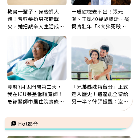
教書一輩子、身後捐大
一般健檢查不出！張元
體！曾剪髮扮男孩躲戰
瀚、王凱40幾歲驟逝…醫
火，她把艱辛人生活成風
揭青壯年「3大猝死殺
景：生命價值在於成為祝
手」：靠2檢查揪出9成地
福
雷
農曆7月鬼門開第二天，
「兄弟姊妹特留分」正式
我在ICU兼差當驅魔師！
走入歷史！遺產能全留給
急診醫師中風住院實錄：
另一半？律師提醒：沒做
那些怪物原來叫譫妄
「1件事」照樣白忙
Hot影音