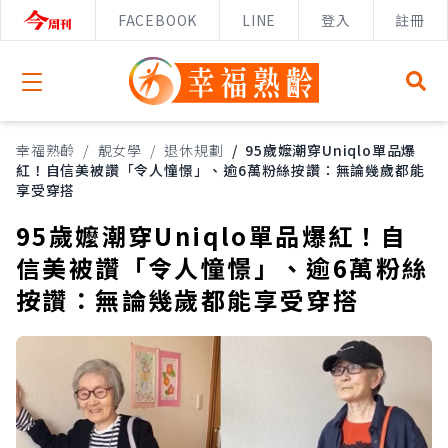
FACEBOOK
LINE
登入
註冊
Open menu
幸福熟齡
/
靚女學
/
退休規劃
/
95歲嬤潮穿Uniqlo單品爆
紅！自信美被讚「令人憧憬」、逾6萬粉絲按讚：無論幾歲都能
享受穿搭
95歲嬤潮穿Uniqlo單品爆紅！自
信美被讚「令人憧憬」、逾6萬粉絲
按讚：無論幾歲都能享受穿搭