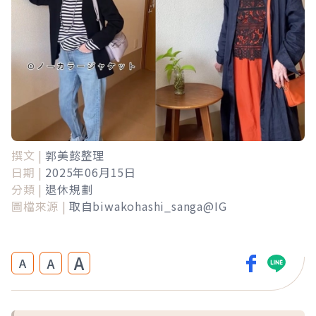
撰文 |
郭美懿整理
日期 |
2025年06月15日
分類 |
退休規劃
圖檔來源 |
取自biwakohashi_sanga@IG
A
A
A