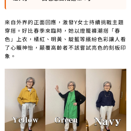
來自外界的正面回應，激發Y女士持續挑戰主題
穿搭。好比春季來臨時，她以燈籠褲潮搭「春
色」上衣，橘紅、明黃、靛藍等繽紛色彩讓人看
了心曠神怡，顛覆高齡者不該嘗試亮色的刻板印
象。