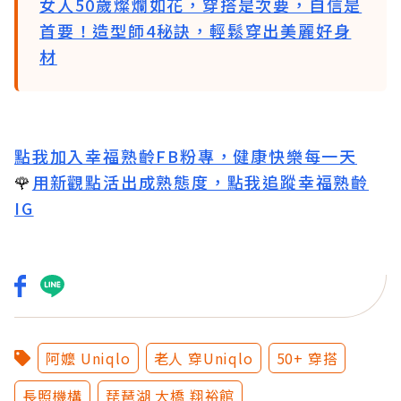
女人50歲燦爛如花，穿搭是次要，自信是
首要！造型師4秘訣，輕鬆穿出美麗好身
材
點我加入幸福熟齡FB粉專，健康快樂每一天
🌹
用新觀點活出成熟態度，點我追蹤幸福熟齡
IG
阿嬤 Uniqlo
老人 穿Uniqlo
50+ 穿搭
長照機構
琵琶湖 大橋 翔裕館