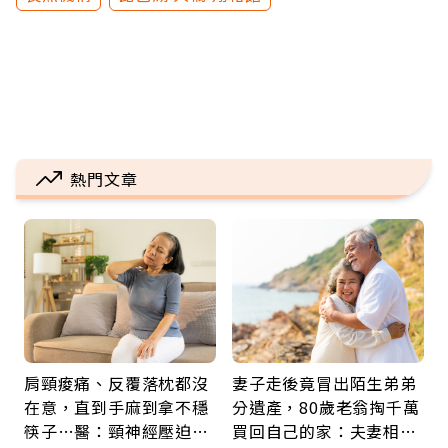
熱門文章
肩頸痠痛、反覆落枕都沒
妻子走後竟冒出陌生弟弟
在意，直到手麻到拿不穩
分遺產，80歲老翁掏千萬
筷子…醫：頸神經壓迫上
買回自己的家：夫妻相守