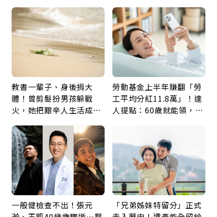
身，打破固定姿勢才是關
60年，卻輸給一個名字
鍵
教書一輩子、身後捐大
勞動基金上半年賺翻「勞
體！曾剪髮扮男孩躲戰
工平均分紅11.8萬」！達
火，她把艱辛人生活成風
人提點：60歲就能領，重
景：生命價值在於成為祝
新就業還有隱藏版退休金
福
一般健檢查不出！張元
「兄弟姊妹特留分」正式
瀚、王凱40幾歲驟逝…醫
走入歷史！遺產能全留給