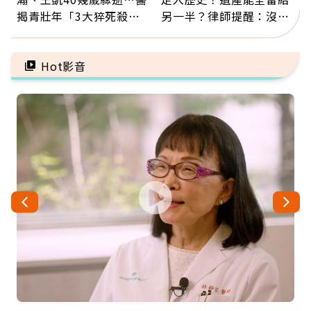
揭青壯年「3大猝死殺
另一半？律師提醒：沒做
手」：靠2檢查揪出9成地
「1件事」照樣白忙
雷
Hot影音