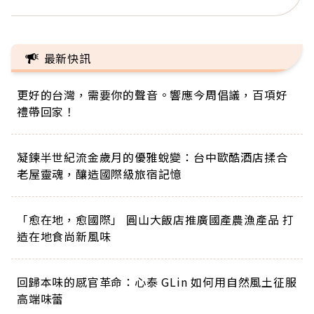
最新快訊
更好的台灣，需要你的聲音。響應今周倡議，百項好
禮帶回家！
凝鍊半世紀流金歲月的優雅蛻變：台中歐酷酒店揉合
老屋靈魂，釀造國際級旅宿記憶
「愈在地，愈國際」 圓山大飯店推廣國產農漁產品 打
造在地食尚新風味
回歸本味的感官革命：心泰 GLin 如何用自然風土征服
高端味蕾