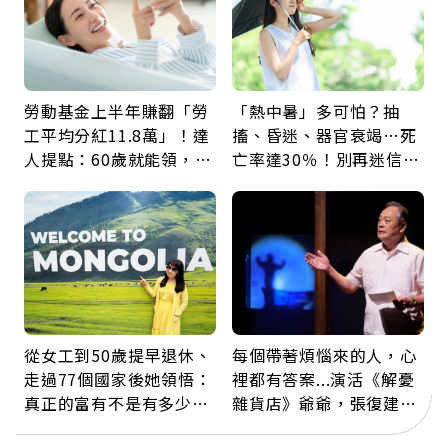
勞動基金上半年賺翻「勞
「熱中暑」多可怕？抽
工平均分紅11.8萬」！達
搐、昏迷、器官衰竭…死
人提點：60歲就能領，重
亡率達30％！別再迷信
新就業還有隱藏版退休金
「擦酒精、吃退燒藥」，
5招才能真救命
從女工到50歲提早退休、
每個帶著煩惱來的人，心
走過77個國家後她領悟：
裡都有答案...演活《解憂
真正的富有不是有多少
雜貨店》爺爺，張復建：
錢，而是擁有選擇人生的
放下執著不是認輸，而是