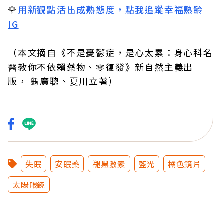
🌹
用新觀點活出成熟態度，點我追蹤幸福熟齡
IG
（本文摘自
《不是憂鬱症，是心太累：身心科名
醫教你不依賴藥物、零復發》新自然主義出
版， 龜廣聰、夏川立著
）
失眠
安眠藥
褪黑激素
藍光
橘色鏡片
太陽眼鏡