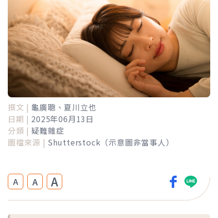
撰文 |
龜廣聰、夏川立也
日期 |
2025年06月13日
分類 |
疑難雜症
圖檔來源 |
Shutterstock（示意圖非當事人）
A
A
A