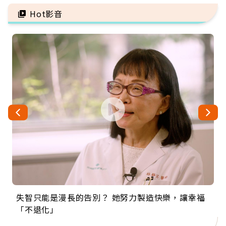
自由
善待自己
Hot影音
失智只能是漫長的告別？ 她努力製造快樂，讓幸福
來自剛果的巧克力神父 為台灣奉獻36年 「台灣是我
63歲卸矽谷副總、搬回台灣找快樂！「蛋黃哥小
104歲打破金氏世界紀錄 成為全球最年長羽球選
事業巔峰他選擇追夢…黑手阿伯拉小提琴還登上小
「不退化」
的家，我連作夢都講台語！」
丑」走進安養院，逗樂上萬爺奶：退休後才開始真
手，分享長壽的秘密原來是「這個」
巨蛋！連CNN都大讚！
正的人生