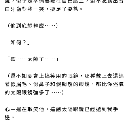
鏡，似乎是準備要戴在自己臉上，還不忘露出雪
白牙齒對我一笑，擺足了姿態。
（他到底想幹麼……）
「如何？」
「欸……太帥了……」
（還不如宴會上搞笑用的眼鏡，那種戴上去還連
著假眉毛、假鼻子和假鬍鬚的眼鏡，都比你俗氣
的太陽眼鏡強多了……）
心中還在取笑他，這副太陽眼鏡已經遞到我手
邊。