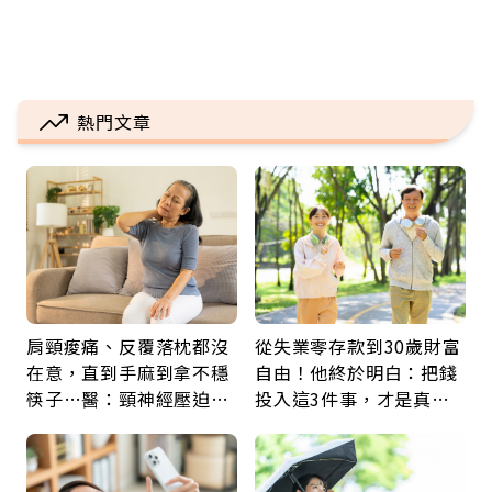
熱門文章
肩頸痠痛、反覆落枕都沒
從失業零存款到30歲財富
在意，直到手麻到拿不穩
自由！他終於明白：把錢
筷子…醫：頸神經壓迫上
投入這3件事，才是真正
身，打破固定姿勢才是關
留給未來的自己
鍵