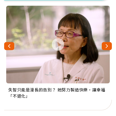
失智只能是漫長的告別？ 她努力製造快樂，讓幸福
來自剛果的巧克力神父 為台灣奉獻36年 「台灣是我
63歲卸矽谷副總、搬回台灣找快樂！「蛋黃哥小
104歲打破金氏世界紀錄 成為全球最年長羽球選
事業巔峰他選擇追夢…黑手阿伯拉小提琴還登上小
「不退化」
的家，我連作夢都講台語！」
丑」走進安養院，逗樂上萬爺奶：退休後才開始真
手，分享長壽的秘密原來是「這個」
巨蛋！連CNN都大讚！
正的人生