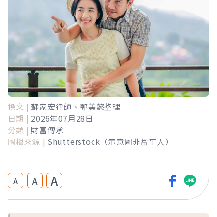
撰文 |
蘇家宏律師、郭美懿整理
日期 |
2026年07月28日
分類 |
財富傳承
圖檔來源 |
Shutterstock（示意圖非當事人）
A
A
A