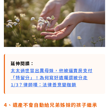
延伸閱讀：
太太過世冒出異母妹，他被逼賣房支付
「特留分」！為何寫好遺囑還被分走
1/3？律師嘆：法律善意變枷鎖
4、遺產不會自動給兄弟姊妹的孩子繼承