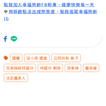
點我加入幸福熟齡FB粉專，健康快樂每一天
🌹
用新觀點活出成熟態度，點我追蹤幸福熟齡
IG
遺囑
沒小孩 遺產
公同共有 房子
兄弟姊妹特留分
特留分 刪除
頂客族
繼承權
法定繼承人