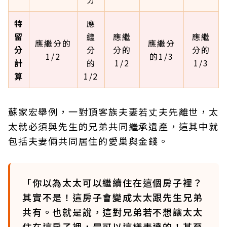
特
應
留
繼
應繼
應繼
應繼分的
應繼分
分
分
分的
分的
1/2
的1/3
計
的
1/2
1/3
算
1/2
蘇家宏舉例，一對頂客族夫妻若丈夫先離世，太
太就必須與先生的兄弟共同繼承遺產，這其中就
包括夫妻倆共同居住的愛巢與金錢。
「你以為太太可以繼續住在這個房子裡？
其實不是！這房子會變成太太跟先生兄弟
共有。也就是說，這對兄弟若不想讓太太
住在這房子裡，是可以這樣表達的！甚至