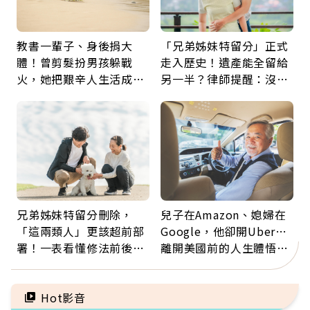
教書一輩子、身後捐大
「兄弟姊妹特留分」正式
體！曾剪髮扮男孩躲戰
走入歷史！遺產能全留給
火，她把艱辛人生活成風
另一半？律師提醒：沒做
景：生命價值在於成為祝
「1件事」照樣白忙
福
兄弟姊妹特留分刪除，
兒子在Amazon、媳婦在
「這兩類人」更該超前部
Google，他卻開Uber…
署！一表看懂修法前後差
離開美國前的人生體悟：
異：沒留遺囑手足反而分
好的壞的都不會永遠
更多
Hot影音