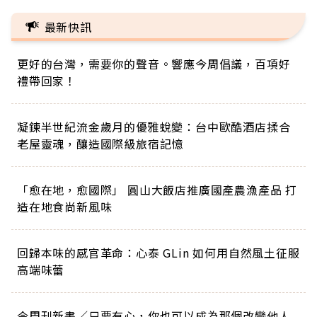
最新快訊
更好的台灣，需要你的聲音。響應今周倡議，百項好
禮帶回家！
凝鍊半世紀流金歲月的優雅蛻變：台中歐酷酒店揉合
老屋靈魂，釀造國際級旅宿記憶
「愈在地，愈國際」 圓山大飯店推廣國產農漁產品 打
造在地食尚新風味
回歸本味的感官革命：心泰 GLin 如何用自然風土征服
高端味蕾
今周刊新書／只要有心，你也可以成為那個改變他人