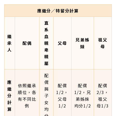
應繼分／特留分計算
直
系
繼
血
兄弟姊
祖父
承
配偶
親
父母
妹
母
人
卑
親
屬
配
應
偶
依照繼承
配偶
配偶
配偶
繼
與
順位，各
1/2，
1/2，兄
2/3，
分
子
有不同比
父母
弟姊妹
祖父
計
女
例
1/2
均分1/2
母1/3
算
均
分