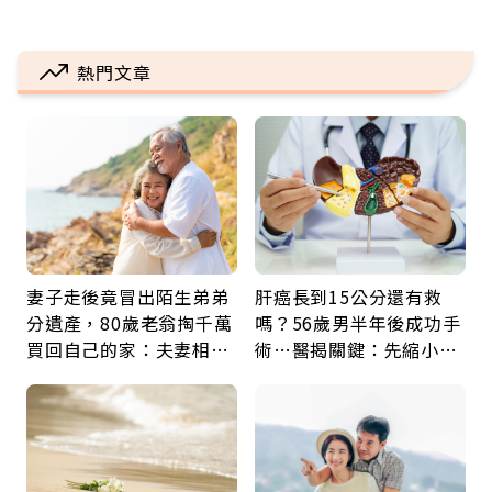
熱門文章
妻子走後竟冒出陌生弟弟
肝癌長到15公分還有救
分遺產，80歲老翁掏千萬
嗎？56歲男半年後成功手
買回自己的家：夫妻相守
術…醫揭關鍵：先縮小腫
60年，卻輸給一個名字
瘤再談根治