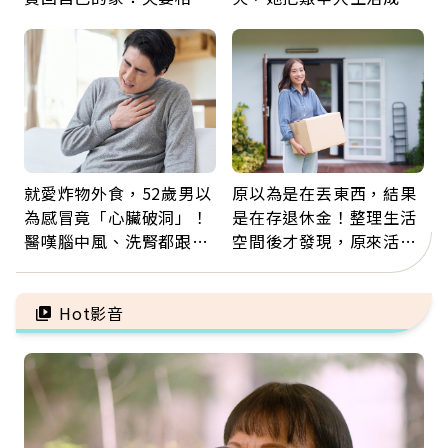
60年，卻輸給一個名字
景：生命價值在於成為祝
福
就愛炸物外食，52歲男以
原以為是在丟東西，結果
為感冒竟「心臟破洞」！
是在存退休金！整理生活
醫嘆腦中風、洗腎都跟它
空間後才發現，原來活得
有關：4警訊是心臟在呼
這麼輕鬆也能存錢
救
Hot影音