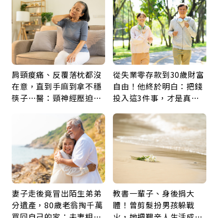
肩頸痠痛、反覆落枕都沒
從失業零存款到30歲財富
在意，直到手麻到拿不穩
自由！他終於明白：把錢
筷子…醫：頸神經壓迫上
投入這3件事，才是真正
身，打破固定姿勢才是關
留給未來的自己
鍵
妻子走後竟冒出陌生弟弟
教書一輩子、身後捐大
分遺產，80歲老翁掏千萬
體！曾剪髮扮男孩躲戰
買回自己的家：夫妻相守
火，她把艱辛人生活成風