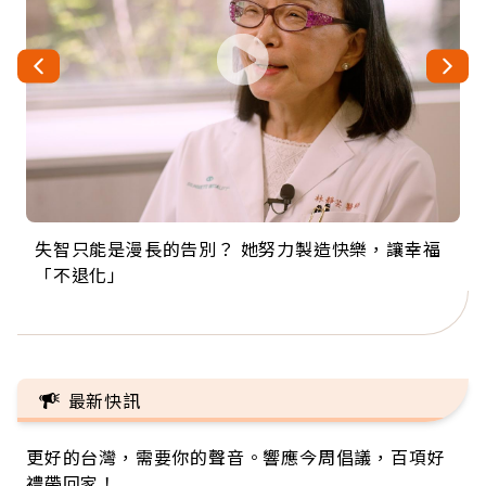
失智只能是漫長的告別？ 她努力製造快樂，讓幸福
來自剛果的巧克力神父 為台灣奉獻36年 「台灣是我
63歲卸矽谷副總、搬回台灣找快樂！「蛋黃哥小
104歲打破金氏世界紀錄 成為全球最年長羽球選
事業巔峰他選擇追夢…黑手阿伯拉小提琴還登上小
「不退化」
的家，我連作夢都講台語！」
丑」走進安養院，逗樂上萬爺奶：退休後才開始真
手，分享長壽的秘密原來是「這個」
巨蛋！連CNN都大讚！
正的人生
最新快訊
更好的台灣，需要你的聲音。響應今周倡議，百項好
禮帶回家！