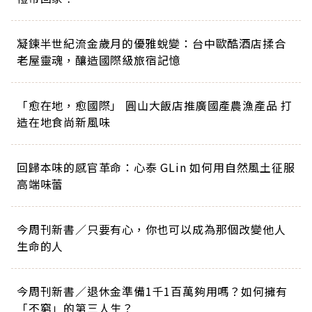
凝鍊半世紀流金歲月的優雅蛻變：台中歐酷酒店揉合
老屋靈魂，釀造國際級旅宿記憶
「愈在地，愈國際」 圓山大飯店推廣國產農漁產品 打
造在地食尚新風味
回歸本味的感官革命：心泰 GLin 如何用自然風土征服
高端味蕾
今周刊新書／只要有心，你也可以成為那個改變他人
生命的人
今周刊新書／退休金準備1千1百萬夠用嗎？如何擁有
「不窮」的第三人生？