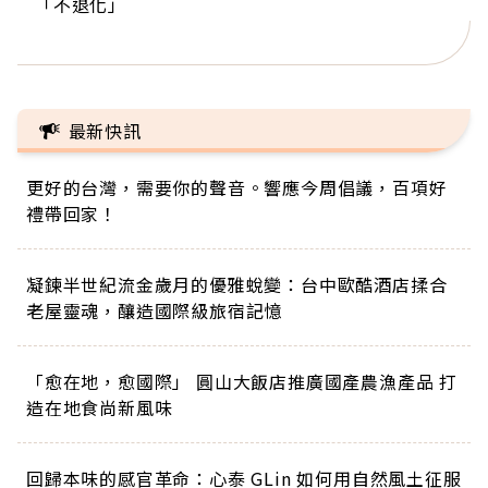
「不退化」
的家，我連作夢都講台語！」
丑」走進安養院，逗樂上萬爺奶：退休後才開始真
手，分享長壽的秘密原來是「這個」
巨蛋！連CNN都大讚！
正的人生
最新快訊
更好的台灣，需要你的聲音。響應今周倡議，百項好
禮帶回家！
凝鍊半世紀流金歲月的優雅蛻變：台中歐酷酒店揉合
老屋靈魂，釀造國際級旅宿記憶
「愈在地，愈國際」 圓山大飯店推廣國產農漁產品 打
造在地食尚新風味
回歸本味的感官革命：心泰 GLin 如何用自然風土征服