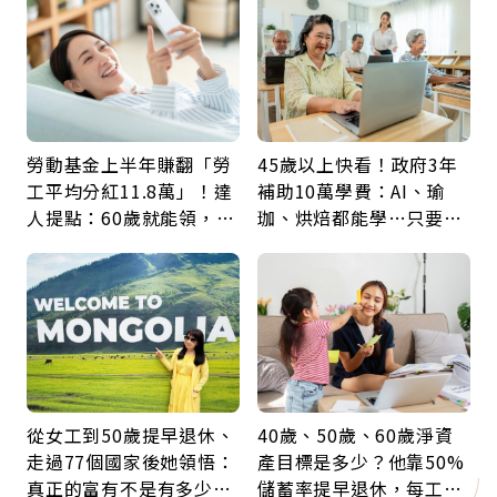
勞動基金上半年賺翻「勞
45歲以上快看！政府3年
工平均分紅11.8萬」！達
補助10萬學費：AI、瑜
人提點：60歲就能領，重
珈、烘焙都能學…只要願
新就業還有隱藏版退休金
意開始，永遠不嫌晚
從女工到50歲提早退休、
40歲、50歲、60歲淨資
走過77個國家後她領悟：
產目標是多少？他靠50%
真正的富有不是有多少
儲蓄率提早退休，每工作