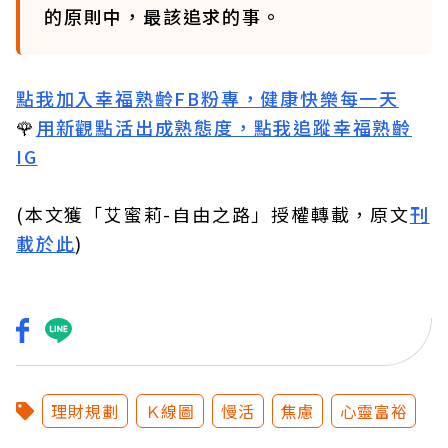
的原則中，最該追求的事。
點我加入幸福熟齡FB粉專，健康快樂每一天
🌹
用新觀點活出成熟態度，點我追蹤幸福熟齡
IG
(本文獲「艾蜜莉-自由之路」授權轉載，原文
刊
載於此
)
理財規劃
Ｋ線圖
慢活
焦慮
心靈富裕