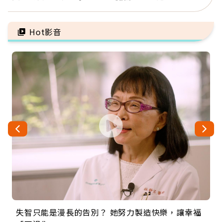
錢，而是擁有選擇人生的
1年買下1年自由
自由
Hot影音
失智只能是漫長的告別？ 她努力製造快樂，讓幸福
來自剛果的巧克力神父 為台灣奉獻36年 「台灣是我
63歲卸矽谷副總、搬回台灣找快樂！「蛋黃哥小
104歲打破金氏世界紀錄 成為全球最年長羽球選
事業巔峰他選擇追夢…黑手阿伯拉小提琴還登上小