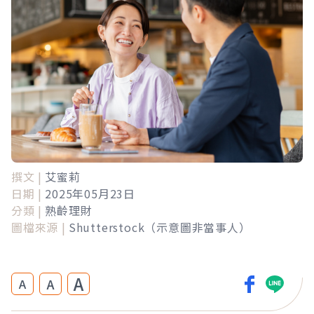
撰文 |
艾蜜莉
日期 |
2025年05月23日
分類 |
熟齡理財
圖檔來源 |
Shutterstock（示意圖非當事人）
A
A
A