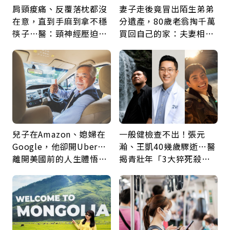
肩頸痠痛、反覆落枕都沒
妻子走後竟冒出陌生弟弟
在意，直到手麻到拿不穩
分遺產，80歲老翁掏千萬
筷子…醫：頸神經壓迫上
買回自己的家：夫妻相守
身，打破固定姿勢才是關
60年，卻輸給一個名字
鍵
兒子在Amazon、媳婦在
一般健檢查不出！張元
Google，他卻開Uber…
瀚、王凱40幾歲驟逝…醫
離開美國前的人生體悟：
揭青壯年「3大猝死殺
好的壞的都不會永遠
手」：靠2檢查揪出9成地
雷