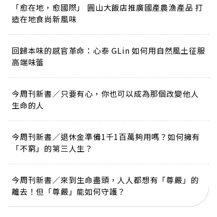
「愈在地，愈國際」 圓山大飯店推廣國產農漁產品 打
造在地食尚新風味
回歸本味的感官革命：心泰 GLin 如何用自然風土征服
高端味蕾
今周刊新書／只要有心，你也可以成為那個改變他人
生命的人
今周刊新書／退休金準備1千1百萬夠用嗎？如何擁有
「不窮」的第三人生？
今周刊新書／來到生命盡頭，人人都想有「尊嚴」的
離去！但「尊嚴」能如何守護？