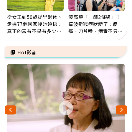
從女工到50歲提早退休、
沒高燒「一篩2條線」！
走過77個國家後她領悟：
這波新冠症狀變了：痠
真正的富有不是有多少
痛、刀片嗓…病毒不只攻
錢，而是擁有選擇人生的
肺，三高族恐引發全身血
自由
管發炎
Hot影音