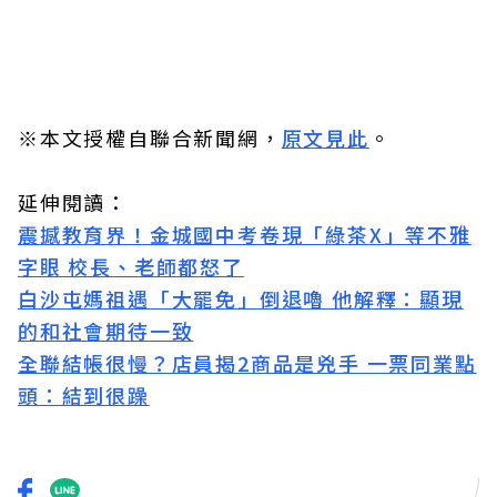
※本文授權自聯合新聞網，
原文見此
。
延伸閱讀：
震撼教育界！金城國中考卷現「綠茶X」等不雅
字眼 校長、老師都怒了
白沙屯媽祖遇「大罷免」倒退嚕 他解釋：顯現
的和社會期待一致
全聯結帳很慢？店員揭2商品是兇手 一票同業點
頭：結到很躁