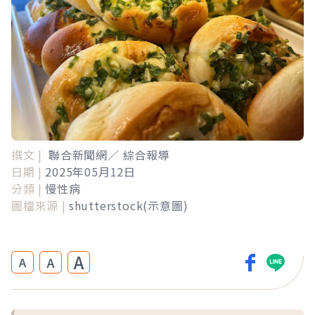
撰文 |
聯合新聞網／ 綜合報導
日期 |
2025年05月12日
分類 |
慢性病
圖檔來源 |
shutterstock(示意圖)
A
A
A