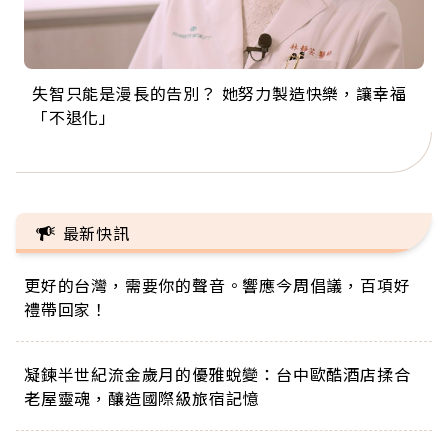
失智只能是漫長的告別？ 她努力製造快樂，讓幸福
來自剛果的巧克力神父 為台灣奉獻36年 「台灣是我
63歲卸矽谷副總、搬回台灣找快樂！「蛋黃哥小
104歲打破金氏世界紀錄 成為全球最年長羽球選
事業巔峰他選擇追夢…黑手阿伯拉小提琴還登上小
「不退化」
的家，我連作夢都講台語！」
丑」走進安養院，逗樂上萬爺奶：退休後才開始真
手，分享長壽的秘密原來是「這個」
巨蛋！連CNN都大讚！
正的人生
最新快訊
更好的台灣，需要你的聲音。響應今周倡議，百項好
禮帶回家！
凝鍊半世紀流金歲月的優雅蛻變：台中歐酷酒店揉合
老屋靈魂，釀造國際級旅宿記憶