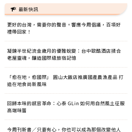
最新快訊
更好的台灣，需要你的聲音。響應今周倡議，百項好
禮帶回家！
凝鍊半世紀流金歲月的優雅蛻變：台中歐酷酒店揉合
老屋靈魂，釀造國際級旅宿記憶
「愈在地，愈國際」 圓山大飯店推廣國產農漁產品 打
造在地食尚新風味
回歸本味的感官革命：心泰 GLin 如何用自然風土征服
高端味蕾
今周刊新書／只要有心，你也可以成為那個改變他人