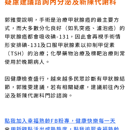
疑慮建議諮詢內分泌及新陳代謝科
郭雅雯說明，手術是治療甲狀腺癌的最主要方
式，而大多數分化良好（如乳突癌、濾泡癌）的
甲狀腺癌都會吸收碘-131，因此會再視手術情
形安排碘-131及口服甲狀腺素以抑制甲促素
（TSH）的治療；化學藥物治療及標靶治療則常
使用於晚期病人。
因健康檢查盛行，越來越多民眾診斷有甲狀腺結
節，郭雅雯建議，若有相關疑慮，建議前往內分
泌及新陳代謝科門診諮詢。
點我加入幸福熟齡FB粉專，健康快樂每一天
🌹
用新觀點活出成熟態度，點我追蹤幸福熟齡