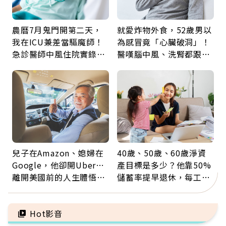
農曆7月鬼門開第二天，
就愛炸物外食，52歲男以
我在ICU兼差當驅魔師！
為感冒竟「心臟破洞」！
急診醫師中風住院實錄：
醫嘆腦中風、洗腎都跟它
那些怪物原來叫譫妄
有關：4警訊是心臟在呼
救
兒子在Amazon、媳婦在
40歲、50歲、60歲淨資
Google，他卻開Uber…
產目標是多少？他靠50%
離開美國前的人生體悟：
儲蓄率提早退休，每工作
好的壞的都不會永遠
1年買下1年自由
Hot影音