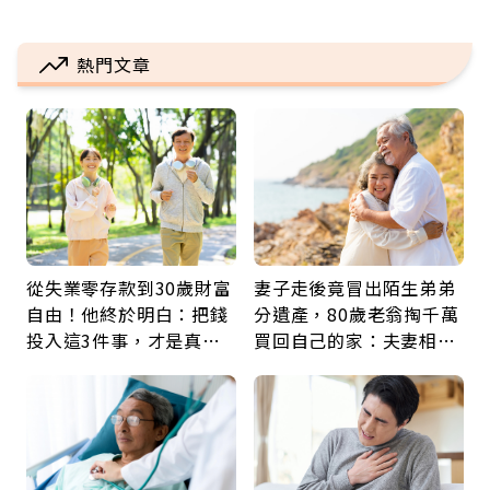
熱門文章
從失業零存款到30歲財富
妻子走後竟冒出陌生弟弟
自由！他終於明白：把錢
分遺產，80歲老翁掏千萬
投入這3件事，才是真正
買回自己的家：夫妻相守
留給未來的自己
60年，卻輸給一個名字