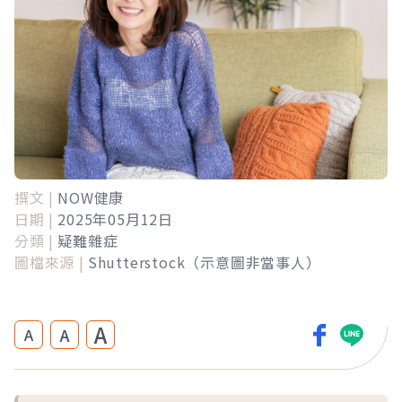
撰文 |
NOW健康
日期 |
2025年05月12日
分類 |
疑難雜症
圖檔來源 |
Shutterstock（示意圖非當事人）
A
A
A