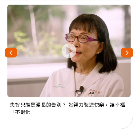
失智只能是漫長的告別？ 她努力製造快樂，讓幸福
來自剛果的巧克力神父 為台灣奉獻36年 「台灣是我
63歲卸矽谷副總、搬回台灣找快樂！「蛋黃哥小
104歲打破金氏世界紀錄 成為全球最年長羽球選
事業巔峰他選擇追夢…黑手阿伯拉小提琴還登上小
「不退化」
的家，我連作夢都講台語！」
丑」走進安養院，逗樂上萬爺奶：退休後才開始真
手，分享長壽的秘密原來是「這個」
巨蛋！連CNN都大讚！
正的人生