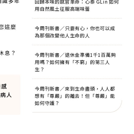
相識多年
回歸本味的感官革命：心泰 GLin 如何
用自然風土征服高端味蕾
您這麼
今周刊新書／只要有心，你也可以成
為那個改變他人生命的人
休息？
今周刊新書／退休金準備1千1百萬夠
用嗎？如何擁有「不窮」的第三人
生？
種感
今周刊新書／來到生命盡頭，人人都
被病人
想有「尊嚴」的離去！但「尊嚴」能
如何守護？