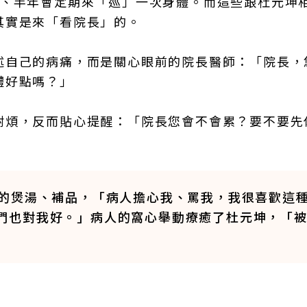
月、半年會定期來「巡」一次身體。而這些跟杜元坤
其實是來「看院長」的。
述自己的病痛，而是關心眼前的院長醫師：「院長，
體好點嗎？」
耐煩，反而貼心提醒：「院長您會不會累？要不要先
的煲湯、補品，「病人擔心我、罵我，我很喜歡這
，他們也對我好。」病人的窩心舉動療癒了杜元坤，「