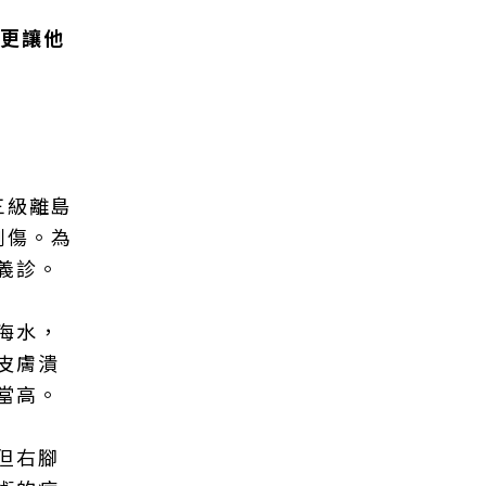
病更讓他
三級離島
劃傷。為
義診。
海水，
皮膚潰
當高。
但右腳