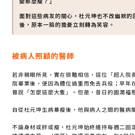
變那麼瘦？」
面對這些病友的關心，杜元坤也不改幽默的
後，原本一臉的擔憂立刻轉為笑容。
被病人照顧的醫師
若非親眼所見，實在很難相信，這位「超人院
院畢業後，便因為體位過重而免去兵役；早年
曾說「怎麼這麼大隻」。但是，昔日的圓潤福
自從杜元坤生病暴瘦後，他與病人之間的醫病
不論身材或胖或瘦，杜元坤始終維持每週二固定