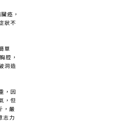
胰臟癌，
症狀不
簡單
到胸腔，
破洞造
重，因
氣，但
斤，嚴
意志力