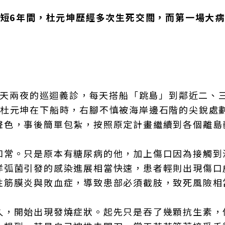
短短6年間，杜元坤歷經多次生死交關，而第一場大
開3天兩夜的巡迴義診，每天搭船「跳島」到鄰近二、
，杜元坤在下船時，右腳不慎被海岸邊石階的尖銳處
聲色，事後簡單包紮，按照原定計畫繼續到各個離島
如常。只是原本有糖尿病的他，加上傷口因為接觸到
洋弧菌引發的感染進展相當快速，患者輕則出現傷口
性筋膜炎與敗血症，導致患部必須截肢，致死風險相
久，開始出現發燒症狀。起先只是吞了幾顆抗生素，