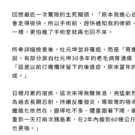
回想最近一次驚險的生死關頭，「原本我擔心自己
會走得很快，所以手術前，趕快通知我的律師
一樣，更怕進了手術室就再也回不來。
所幸詳細檢查後，杜元坤並非罹癌，而是「胃
說，有部分源自杜元坤30多年的老毛病胃潰
「這是以前打橄欖球留下的後遺症，原來當年
成。」
日積月累的宿疾，這次來得無聲無息，兇猛劇
為過去長期忍耐，持續反覆發炎，導致胃的吸
纖維化依然在，變得吃不多、體重跟著下降，纏
重到一天打兩次胰島素，在2年內瘦到60幾公
也更強。」