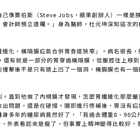
像賈伯斯（Steve Jobs，蘋果創辦人）一樣是
、會計師預立遺囑。」身為醫師，杜元坤深知這次的
纖維化、橫隔膜疝氣合併胃食道狹窄」。病名很長，
瘍，還有就是一部分的胃穿過橫隔膜，從腹腔往上移
的撞擊後不是只有頭上凹了一個洞，橫膈膜也有一個
烈。直到他做了內視鏡才發現，怎麼胃纖維化那麼嚴
收出問題，還是在硬撐。隨即進行修補後，胃沒有疝
身多年的糖尿病竟然好了，「我過去體重8、90公
斤，外表看起來是瘦了，但事實上精神變得比較好，