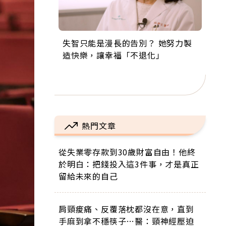
失智只能是漫長的告別？ 她努力製
來自剛果的巧克力神父 為台灣奉獻
63歲卸矽谷副總、搬回台灣找快
104歲打破金氏世界紀錄 成為全球
事業巔峰他選擇追夢…黑手阿伯拉
造快樂，讓幸福「不退化」
36年 「台灣是我的家，我連作夢都
樂！「蛋黃哥小丑」走進安養院，
最年長羽球選手，分享長壽的秘密
小提琴還登上小巨蛋！連CNN都大
講台語！」
逗樂上萬爺奶：退休後才開始真正
原來是「這個」
讚！
的人生
熱門文章
從失業零存款到30歲財富自由！他終
於明白：把錢投入這3件事，才是真正
留給未來的自己
肩頸痠痛、反覆落枕都沒在意，直到
手麻到拿不穩筷子…醫：頸神經壓迫