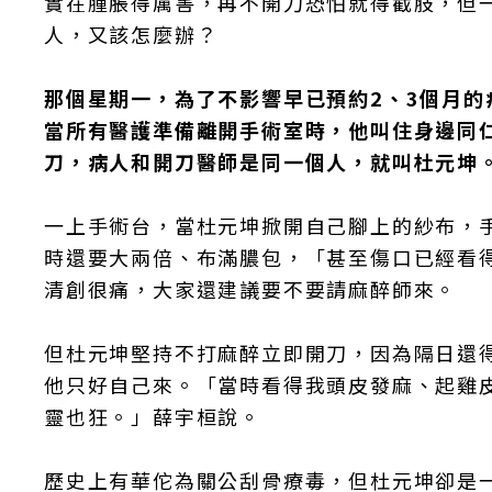
實在腫脹得厲害，再不開刀恐怕就得截肢，但
人，又該怎麼辦？
那個星期一，為了不影響早已預約2、3個月的
當所有醫護準備離開手術室時，他叫住身邊同仁
刀，病人和開刀醫師是同一個人，就叫杜元坤
一上手術台，當杜元坤掀開自己腳上的紗布，
時還要大兩倍、布滿膿包，「甚至傷口已經看
清創很痛，大家還建議要不要請麻醉師來。
但杜元坤堅持不打麻醉立即開刀，因為隔日還得
他只好自己來。「當時看得我頭皮發麻、起雞
靈也狂。」薛宇桓說。
歷史上有華佗為關公刮骨療毒，但杜元坤卻是