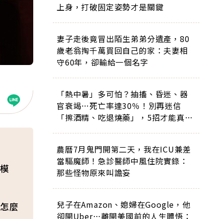
上身，打破固定姿勢才是關鍵
妻子走後竟冒出陌生弟弟分遺產，80
歲老翁掏千萬買回自己的家：夫妻相
守60年，卻輸給一個名字
「熱中暑」多可怕？抽搐、昏迷、器
官衰竭…死亡率達30％！別再迷信
「擦酒精、吃退燒藥」，5招才能真救
命
農曆7月鬼門開第二天，我在ICU兼差
當驅魔師！急診醫師中風住院實錄：
模
那些怪物原來叫譫妄
兒子在Amazon、媳婦在Google，他
怎麼
卻開Uber…離開美國前的人生體悟：