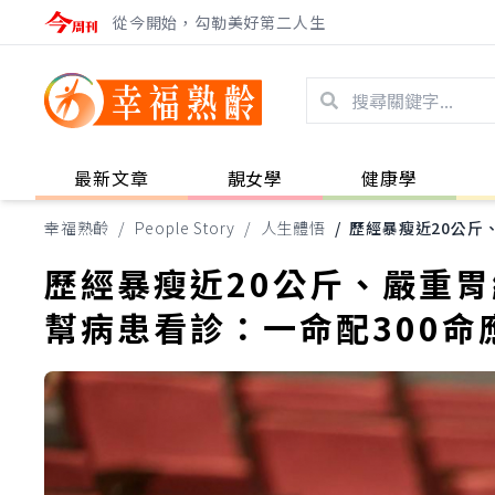
從今開始，勾勒美好第二人生
最新文章
靚女學
健康學
幸福熟齡
/
People Story
/
人生體悟
/
歷經暴瘦近20公斤
歷經暴瘦近20公斤、嚴重
幫病患看診：一命配300命