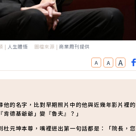
 |
人生體悟
圖檔來源 |
商業周刊提供
A
A
A
尋他的名字，比對早期照片中的他與近幾年影片裡的
『肯德基爺爺」變『魯夫』？」
到杜元坤本尊，嘴裡迸出第一句話都是：「院長，您