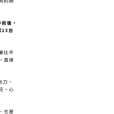
術的病
手術後，
13台
脹比平
，直接
動刀，
狂、心
、也是