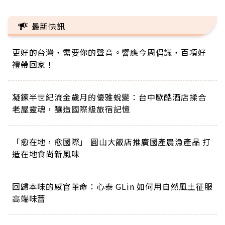
最新快訊
更好的台灣，需要你的聲音。響應今周倡議，百項好
禮帶回家！
凝鍊半世紀流金歲月的優雅蛻變：台中歐酷酒店揉合
老屋靈魂，釀造國際級旅宿記憶
「愈在地，愈國際」 圓山大飯店推廣國產農漁產品 打
造在地食尚新風味
回歸本味的感官革命：心泰 GLin 如何用自然風土征服
高端味蕾