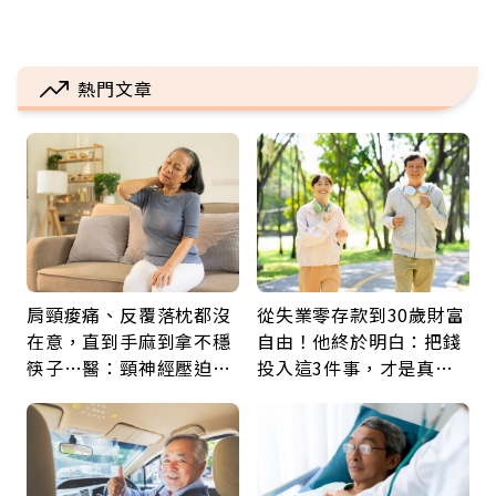
熱門文章
肩頸痠痛、反覆落枕都沒
從失業零存款到30歲財富
在意，直到手麻到拿不穩
自由！他終於明白：把錢
筷子…醫：頸神經壓迫上
投入這3件事，才是真正
身，打破固定姿勢才是關
留給未來的自己
鍵