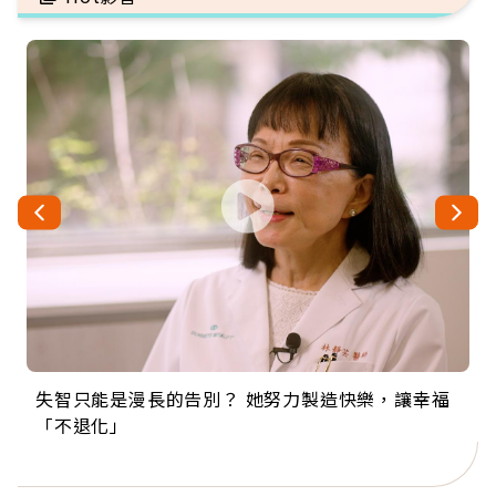
失智只能是漫長的告別？ 她努力製造快樂，讓幸福
來自剛果的巧克力神父 為台灣奉獻36年 「台灣是我
63歲卸矽谷副總、搬回台灣找快樂！「蛋黃哥小
104歲打破金氏世界紀錄 成為全球最年長羽球選
事業巔峰他選擇追夢…黑手阿伯拉小提琴還登上小
「不退化」
的家，我連作夢都講台語！」
丑」走進安養院，逗樂上萬爺奶：退休後才開始真
手，分享長壽的秘密原來是「這個」
巨蛋！連CNN都大讚！
正的人生