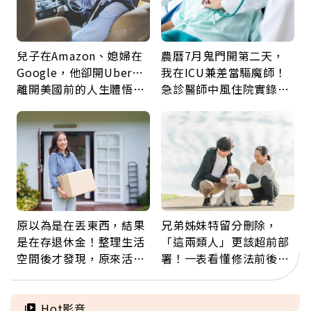
兒子在Amazon、媳婦在
農曆7月鬼門開第二天，
Google，他卻開Uber…
我在ICU兼差當驅魔師！
離開美國前的人生體悟：
急診醫師中風住院實錄：
好的壞的都不會永遠
那些怪物原來叫譫妄
原以為是在丟東西，結果
兄弟姊妹特留分刪除，
是在存退休金！整理生活
「這兩類人」更該超前部
空間後才發現，原來活得
署！一表看懂修法前後差
這麼輕鬆也能存錢
異：沒留遺囑手足反而分
更多
Hot影音