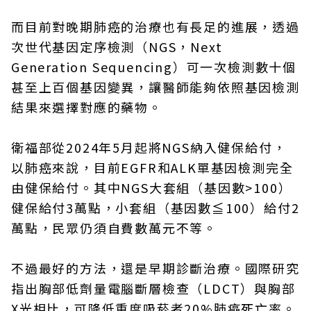
而目前對晚期肺癌的治療也有長足的進展，透過
次世代基因定序檢測（NGS，Next
Generation Sequencing）可一次檢測數十個
甚至上百個基因變異，讓醫師能夠依照基因檢測
結果來選擇對應的藥物。
衛福部從2024年5月起將NGS納入健保給付，
以肺癌來說，目前EGFR和ALK單基因檢測完全
由健保給付。其中NGS大套組（基因數>100）
健保給付3萬點，小套組（基因數≦100）給付2
萬點，民眾仍須自費數萬元不等。
不過最好的方法，還是早期診斷治療。國際研究
指出胸部低劑量電腦斷層檢查（LDCT）與胸部
X光相比，可降低重度吸菸者20%肺癌死亡率。