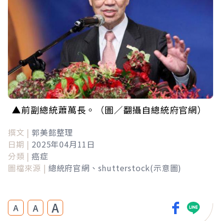
▲前副總統蕭萬長。（圖／翻攝自總統府官網）
撰文 |
郭美懿整理
日期 |
2025年04月11日
分類 |
癌症
圖檔來源 |
總統府官網、shutterstock(示意圖)
A
A
A