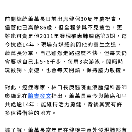
前副總統蕭萬長日前出席健保30周年慶祝會，
儘管他已高齡86歲，但全程參與不見疲色，更
難能可貴是他2011年發現罹患肺腺癌第3期，迄
今抗癌14年。現場有媒體詢問他的養生之道，
蕭萬長分享，自己雖然走路速度不快，但每天仍
會要求自己走5~6千步、每周3次游泳，閒暇時
玩數獨、桌遊，也會每天閱讀，保持腦力敏捷。
對此，癌症專家、林口長庚醫院血液腫瘤科醫師
廖繼鼎在
臉書發文
指出，蕭萬長至今與肺癌和平
共處逾14年，能維持活力勇健，背後其實有許
多值得借鏡的地方。
據了解，蕭萬長當年是在健檢中意外發現肺部有