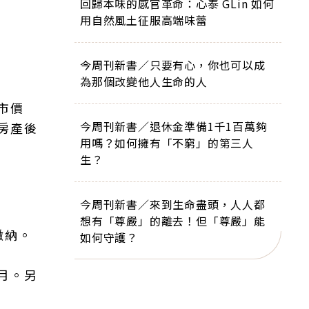
回歸本味的感官革命：心泰 GLin 如何
用自然風土征服高端味蕾
今周刊新書／只要有心，你也可以成
為那個改變他人生命的人
市價
今周刊新書／退休金準備1千1百萬夠
房產後
用嗎？如何擁有「不窮」的第三人
生？
今周刊新書／來到生命盡頭，人人都
想有「尊嚴」的離去！但「尊嚴」能
繳納。
如何守護？
月。另