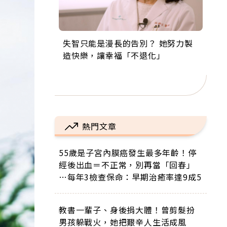
失智只能是漫長的告別？ 她努力製
來自剛果的巧克力神父 為台灣奉獻
63歲卸矽谷副總、搬回台灣找快
104歲打破金氏世界紀錄 成為全球
事業巔峰他選擇追夢…黑手阿伯拉
造快樂，讓幸福「不退化」
36年 「台灣是我的家，我連作夢都
樂！「蛋黃哥小丑」走進安養院，
最年長羽球選手，分享長壽的秘密
小提琴還登上小巨蛋！連CNN都大
講台語！」
逗樂上萬爺奶：退休後才開始真正
原來是「這個」
讚！
的人生
熱門文章
55歲是子宮內膜癌發生最多年齡！停
經後出血＝不正常，別再當「回春」
…每年3檢查保命：早期治癒率達9成5
教書一輩子、身後捐大體！曾剪髮扮
男孩躲戰火，她把艱辛人生活成風