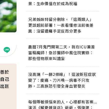
景：生命價值在於成為祝福
兄弟姊妹特留分刪除，「這兩類人」
更該超前部署！一表看懂修法前後差
異：沒留遺囑手足反而分更多
農曆7月鬼門開第二天，我在ICU兼差
當驅魔師！急診醫師中風住院實錄：
那些怪物原來叫譫妄
善於
沒高燒「一篩2條線」！這波新冠症狀
自己
變了：痠痛、刀片嗓…病毒不只攻
出巨
肺，三高族恐引發全身血管發炎
每個帶著煩惱來的人，心裡都有答案...
演活《解憂雜貨店》爺爺，張復建：