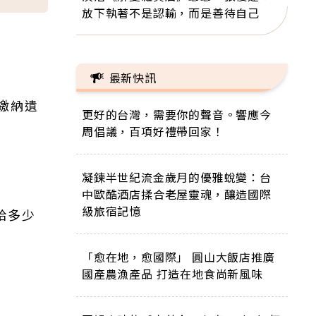
放下執著不是認輸，而是善待自己
最新快訊
繳納遺
更好的台灣，需要你的聲音。響應今
周倡議，百項好禮帶回家！
凝鍊半世紀流金歲月的優雅蛻變：台
中歐酷酒店揉合老屋靈魂，釀造國際
級旅宿記憶
給多少
「愈在地，愈國際」 圓山大飯店推廣
國產農漁產品 打造在地食尚新風味