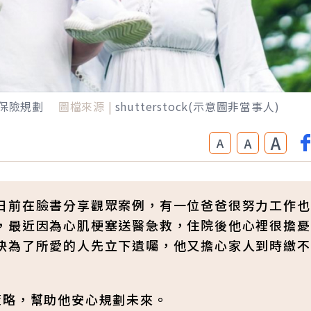
保險規劃
圖檔來源 |
shutterstock(示意圖非當事人)
A
A
A
日前在臉書分享觀眾案例，有一位爸爸很努力工作也
，最近因為心肌梗塞送醫急救，住院後他心裡很擔憂
快為了所愛的人先立下遺囑，他又擔心家人到時繳不
策略，幫助他安心規劃未來。