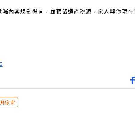
遺囑內容規劃得宜，並預留遺產稅源，家人與你現在
。
G
蘇家宏