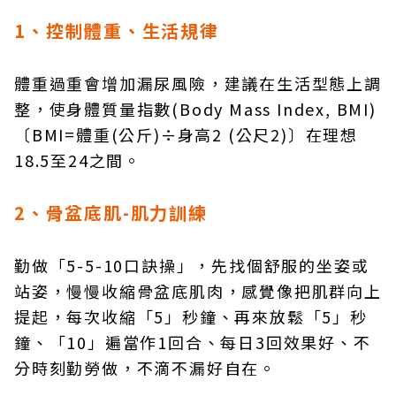
1、控制體重、生活規律
體重過重會增加漏尿風險，建議在生活型態上調
整，使身體質量指數(Body Mass Index, BMI)
〔BMI=體重(公斤)÷身高2 (公尺2)〕在理想
18.5至24之間。
2、骨盆底肌-肌力訓練
勤做「5-5-10口訣操」，先找個舒服的坐姿或
站姿，慢慢收縮骨盆底肌肉，感覺像把肌群向上
提起，每次收縮「5」秒鐘、再來放鬆「5」秒
鐘、「10」遍當作1回合、每日3回效果好、不
分時刻勤勞做，不滴不漏好自在。