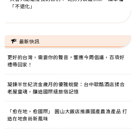
「不退化」
的家，我連作夢都講台語！」
丑」走進安養院，逗樂上萬爺奶：退休後才開始真
手，分享長壽的秘密原來是「這個」
巨蛋！連CNN都大讚！
正的人生
最新快訊
更好的台灣，需要你的聲音。響應今周倡議，百項好
禮帶回家！
凝鍊半世紀流金歲月的優雅蛻變：台中歐酷酒店揉合
老屋靈魂，釀造國際級旅宿記憶
「愈在地，愈國際」 圓山大飯店推廣國產農漁產品 打
造在地食尚新風味