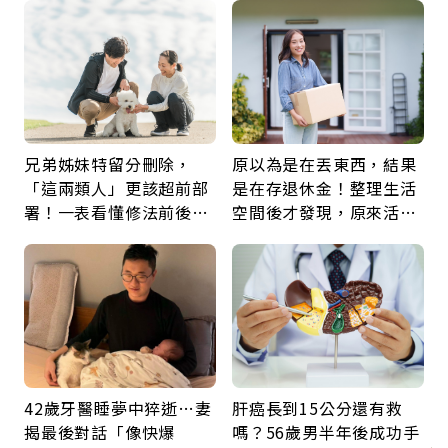
兄弟姊妹特留分刪除，
原以為是在丟東西，結果
「這兩類人」更該超前部
是在存退休金！整理生活
署！一表看懂修法前後差
空間後才發現，原來活得
異：沒留遺囑手足反而分
這麼輕鬆也能存錢
更多
42歲牙醫睡夢中猝逝…妻
肝癌長到15公分還有救
揭最後對話「像快爆
嗎？56歲男半年後成功手