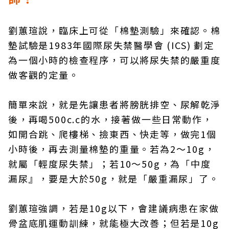
劉蕙瑄說，臨床上可從「棉墊測驗」來確認。棉
墊試驗是1983年國際尿失禁醫學會 (ICS) 劃定
為一個小時的檢查程序，可以將尿失禁的嚴重度
做客觀的定量。
簡單來說，就是先讓患者將膀胱排空、尿解乾淨
後，再喝500c.c的水，接著做一些日常動作，
如開合跳、爬樓梯、撿東西、快走等，做完1個
小時後，再去測量棉墊的重量。若為2～10g，
就屬「輕度尿失禁」；若10～50g，為「中度
漏尿』，要是大於50g，就是「嚴重漏尿」了。
劉蕙瑄強調，若是10g以下，會建議病患在家做
骨盆底肌運動訓練，就能極大改善；但若是10g