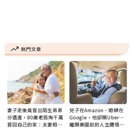
熱門文章
妻子走後竟冒出陌生弟弟
兒子在Amazon、媳婦在
分遺產，80歲老翁掏千萬
Google，他卻開Uber…
買回自己的家：夫妻相守
離開美國前的人生體悟：
60年，卻輸給一個名字
好的壞的都不會永遠