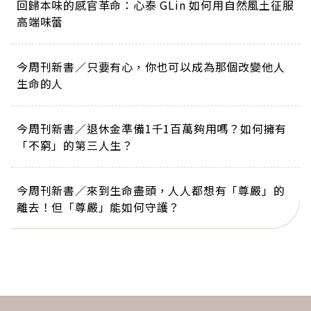
回歸本味的感官革命：心泰 GLin 如何用自然風土征服
高端味蕾
今周刊新書／只要有心，你也可以成為那個改變他人
生命的人
今周刊新書／退休金準備1千1百萬夠用嗎？如何擁有
「不窮」的第三人生？
今周刊新書／來到生命盡頭，人人都想有「尊嚴」的
離去！但「尊嚴」能如何守護？