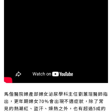
馬偕醫院婦產部婦女泌尿學科主任劉蕙瑄醫師指
出，更年期婦女70%會出現不適症狀，除了常
見的熱潮紅、盜汗、燥熱之外，也有超過5成的