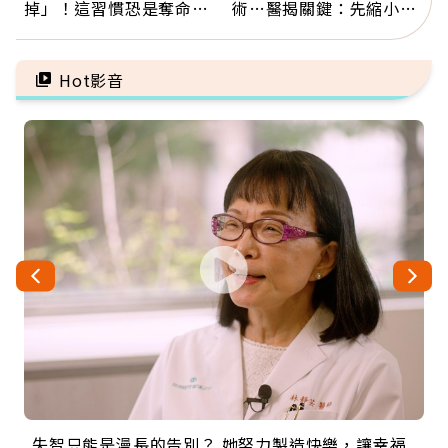
掉」！這習慣恐是奪命原
術…醫揭關鍵：先縮小腫
因：沒有一份工作值得用
瘤再談根治
命交換
Hot影音
失智只能是漫長的告別？ 她努力製造快樂，讓幸福
來自剛果的巧克力神父 為台灣奉獻36年 「台灣是我
63歲卸矽谷副總、搬回台灣找快樂！「蛋黃哥小
104歲打破金氏世界紀錄 成為全球最年長羽球選
事業巔峰他選擇追夢…黑手阿伯拉小提琴還登上小