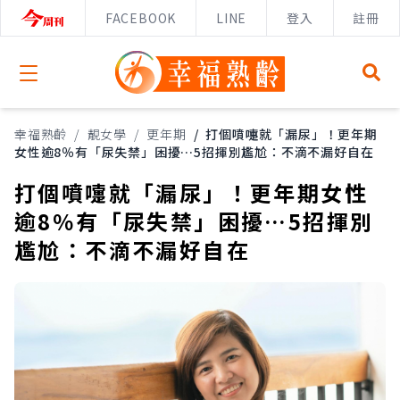
FACEBOOK
LINE
登入
註冊
Open menu
幸福熟齡
/
靚女學
/
更年期
/
打個噴嚏就「漏尿」！更年期
女性逾8％有「尿失禁」困擾…5招揮別尷尬：不滴不漏好自在
打個噴嚏就「漏尿」！更年期女性
逾8％有「尿失禁」困擾…5招揮別
尷尬：不滴不漏好自在