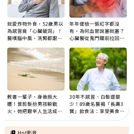
就愛炸物外食，52歲男以
年年健檢一張紅字都沒
為感冒竟「心臟破洞」！
有，為何血管說塞就塞？
醫嘆腦中風、洗腎都跟它
心臟醫從鬼門關前拉回病
有關：4警訊是心臟在呼
人：會不會心梗要看對數
救
字
教書一輩子、身後捐大
30年不感冒、白髮還變
體！曾剪髮扮男孩躲戰
少！89歲名醫揭「長壽3
火，她把艱辛人生活成風
寶」飲食法：享受美食不
景：生命價值在於成為祝
忌口，偶爾也該吃點肉
福
Hot影音