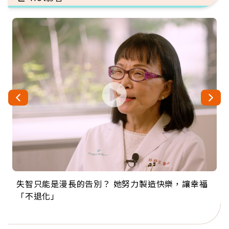
失智只能是漫長的告別？ 她努力製造快樂，讓幸福
來自剛果的巧克力神父 為台灣奉獻36年 「台灣是我
63歲卸矽谷副總、搬回台灣找快樂！「蛋黃哥小
104歲打破金氏世界紀錄 成為全球最年長羽球選
事業巔峰他選擇追夢…黑手阿伯拉小提琴還登上小
「不退化」
的家，我連作夢都講台語！」
丑」走進安養院，逗樂上萬爺奶：退休後才開始真
手，分享長壽的秘密原來是「這個」
巨蛋！連CNN都大讚！
正的人生