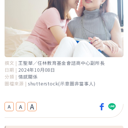
撰文 |
王聖華／任林教育基金會諮商中心副所長
日期 |
2024年10月08日
分類 |
情感關係
圖檔來源 |
shutterstock(示意圖非當事人)
A
A
A