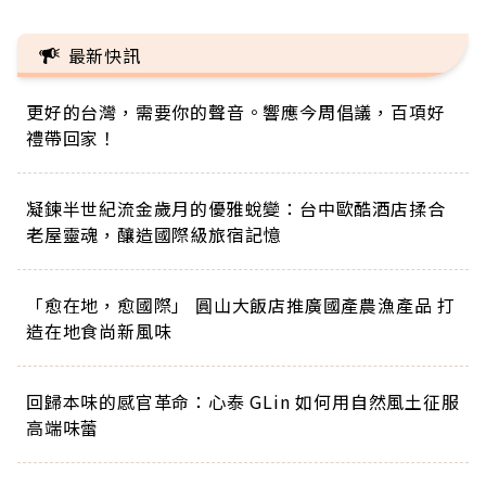
最新快訊
更好的台灣，需要你的聲音。響應今周倡議，百項好
禮帶回家！
凝鍊半世紀流金歲月的優雅蛻變：台中歐酷酒店揉合
老屋靈魂，釀造國際級旅宿記憶
「愈在地，愈國際」 圓山大飯店推廣國產農漁產品 打
造在地食尚新風味
回歸本味的感官革命：心泰 GLin 如何用自然風土征服
高端味蕾