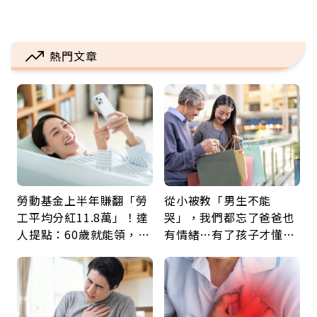
熱門文章
勞動基金上半年賺翻「勞
從小被教「男生不能
工平均分紅11.8萬」！達
哭」，我們都忘了爸爸也
人提點：60歲就能領，重
有情緒…有了孩子才懂：
新就業還有隱藏版退休金
父親節最珍貴禮物是一句
久違的關心