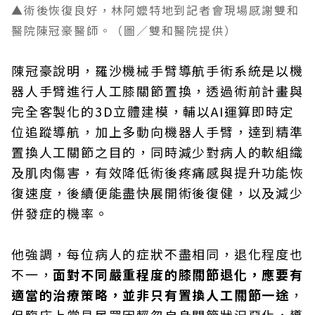
▲術後恢復良好，林阿嬤特地到記者會現場感謝雙和
醫院陳冠豪醫師。（圖／雙和醫院提供）
陳冠豪說明，羅沙機械手臂導航手術系統是以機
器人手臂進行人工膝關節置換，透過術前計畫與
完全客製化的3D立體建模，輔以AI運算即時定
位追蹤導航，加上多動向機器人手臂，達到精準
置換人工關節之目的，同時減少對病人的軟組織
及肌肉傷害，有效降低術後疼痛感與提升功能恢
復速度，後續便能盡快展開術後復健，以及減少
併發症的機率。
他強調，每位病人的症狀不盡相同，退化程度也
不一，
面對不同嚴重程度的膝關節退化，應要有
適當的治療策略，並非只有置換人工關節一途
，
但臨床上常見民眾因輕忽自身關節狀況惡化，導