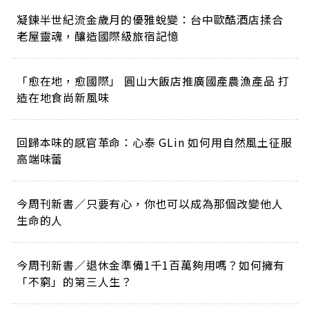
凝鍊半世紀流金歲月的優雅蛻變：台中歐酷酒店揉合
老屋靈魂，釀造國際級旅宿記憶
「愈在地，愈國際」 圓山大飯店推廣國產農漁產品 打
造在地食尚新風味
回歸本味的感官革命：心泰 GLin 如何用自然風土征服
高端味蕾
今周刊新書／只要有心，你也可以成為那個改變他人
生命的人
今周刊新書／退休金準備1千1百萬夠用嗎？如何擁有
「不窮」的第三人生？