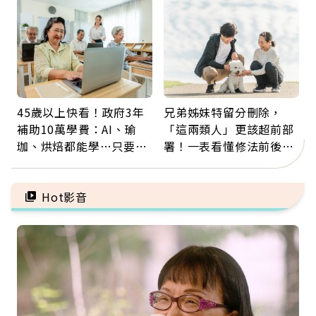
5招才能真救命
45歲以上快看！政府3年
兄弟姊妹特留分刪除，
補助10萬學費：AI、瑜
「這兩類人」更該超前部
珈、烘焙都能學…只要願
署！一表看懂修法前後差
意開始，永遠不嫌晚
異：沒留遺囑手足反而分
更多
Hot影音