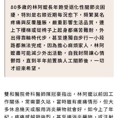
80多歲的林阿嬤長年飽受退化性關節炎困
擾，特別是右膝近期每況愈下，頻繁莫名
疼痛與反覆腫脹，嚴重影響生活品質，連
上下樓梯或從椅子上起身都痛苦難耐，外
出得靠輪椅代步，甚至連獨自步行一小段
路都無法完成，因為擔心麻煩家人，林阿
嬤盡可能減少外出活動，自我封閉讓心情
鬱悶，直到半年前置換人工關節後，一切
才迎來希望。
雙和醫院骨科醫師陳冠豪指出，林阿嬤以前因工
作關係，常需要久站，當時雖有痠痛情形，但大
多休息幾天或服用消炎藥物就會好，如今上了年
紀，疼痛感越發強烈，甚至連消炎藥物，或注射