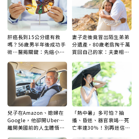
肝癌長到15公分還有救
妻子走後竟冒出陌生弟弟
嗎？56歲男半年後成功手
分遺產，80歲老翁掏千萬
術…醫揭關鍵：先縮小腫
買回自己的家：夫妻相守
瘤再談根治
60年，卻輸給一個名字
兒子在Amazon、媳婦在
「熱中暑」多可怕？抽
Google，他卻開Uber…
搐、昏迷、器官衰竭…死
離開美國前的人生體悟：
亡率達30％！別再迷信
好的壞的都不會永遠
「擦酒精、吃退燒藥」，