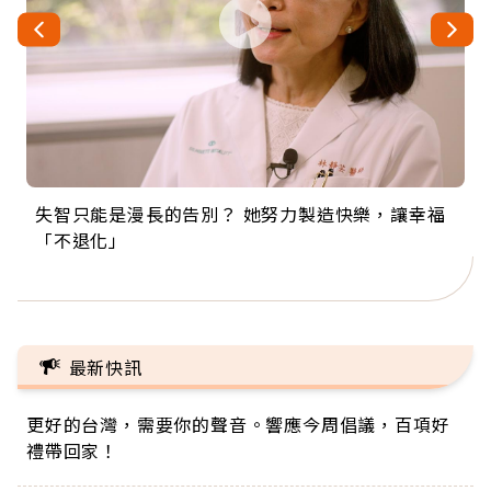
失智只能是漫長的告別？ 她努力製造快樂，讓幸福
來自剛果的巧克力神父 為台灣奉獻36年 「台灣是我
63歲卸矽谷副總、搬回台灣找快樂！「蛋黃哥小
104歲打破金氏世界紀錄 成為全球最年長羽球選
事業巔峰他選擇追夢…黑手阿伯拉小提琴還登上小
「不退化」
的家，我連作夢都講台語！」
丑」走進安養院，逗樂上萬爺奶：退休後才開始真
手，分享長壽的秘密原來是「這個」
巨蛋！連CNN都大讚！
正的人生
最新快訊
更好的台灣，需要你的聲音。響應今周倡議，百項好
禮帶回家！