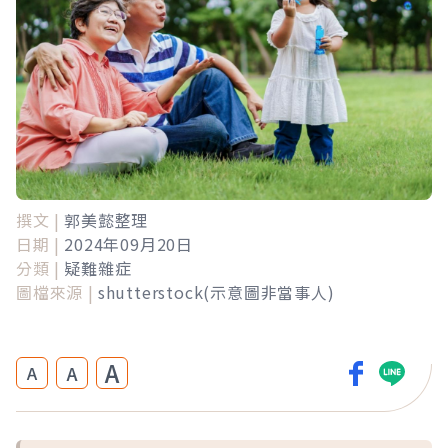
撰文 |
郭美懿整理
日期 |
2024年09月20日
分類 |
疑難雜症
圖檔來源 |
shutterstock(示意圖非當事人)
A
A
A