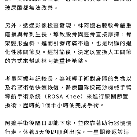
玻尿酸都無法改善。
另外，透過影像檢查發現，林阿嬤右膝軟骨嚴重
磨損與骨刺生長，導致股骨與脛骨直接摩擦，骨
架變形歪斜，進而引發疼痛不適，也是明顯的退
化性膝關節炎。經討論後，決定以置換人工關節
的方式來幫助林阿嬤重拾希望。
考量阿嬤年紀較長，為減輕手術對身體的負擔以
及希望術後快速恢復，醫療團隊採羅沙機械手臂
導航手術系統（ROSA Knee）來進行膝關節置
換術，歷時約1個半小時便完成手術。
阿嬤手術後隔日即能下床，並依靠著助行器慢慢
行走，休養5天後即順利出院，一星期後返診追