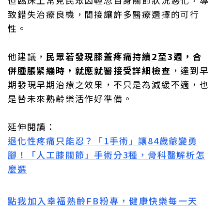
致錯失治療良機，間接讓許多醫療選擇的可行
性。
他建議，
民眾若發現膝蓋疼痛持續2至3週，合
併腫脹緊繃時，就應就醫接受詳細檢查
，達到早
期發現早期治療之效果，不只是為減緩不適，也
是替未來熟齡樂活作好準備。
延伸閱讀：
退化性疼痛只能忍？「1手術」讓84歲爺變勇
腳！「人工膝關節」手術分3種，骨科醫解析怎
麼選
點我加入幸福熟齡FB粉專，健康快樂每一天