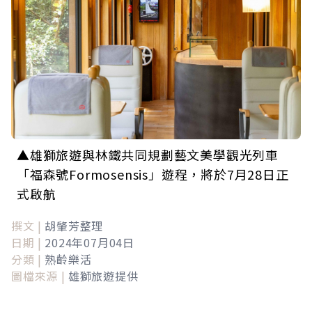
▲雄獅旅遊與林鐵共同規劃藝文美學觀光列車
「福森號Formosensis」遊程，將於7月28日正
式啟航
撰文 |
胡肇芳整理
日期 |
2024年07月04日
分類 |
熟齡樂活
圖檔來源 |
雄獅旅遊提供