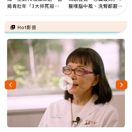
揭青壯年「3大猝死殺
醫嘆腦中風、洗腎都跟它
手」：靠2檢查揪出9成地
有關：4警訊是心臟在呼
雷
救
Hot影音