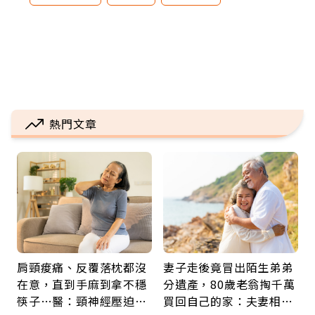
熱門文章
肩頸痠痛、反覆落枕都沒
妻子走後竟冒出陌生弟弟
在意，直到手麻到拿不穩
分遺產，80歲老翁掏千萬
筷子…醫：頸神經壓迫上
買回自己的家：夫妻相守