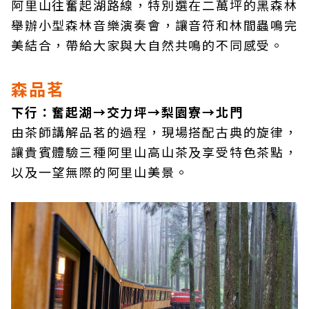
阿里山往奮起湖路線，特別選在二萬坪的黑森林
舉辦小型森林音樂演奏會，讓音符和林間蟲鳴完
美結合，帶給大家與大自然共鳴的不同感受。
森品茗
下行：奮起湖→交力坪→梨園寮→北門
由茶師講解品茗的過程，現場搭配古典的旋律，
讓貴賓體驗三種阿里山高山茶及享受特色茶點，
以及一望無際的阿里山美景。