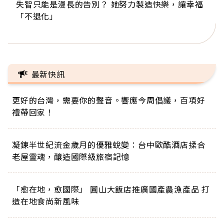
失智只能是漫長的告別？ 她努力製造快樂，讓幸福
來自剛果的巧克力神父 為台灣奉獻36年 「台灣是我
63歲卸矽谷副總、搬回台灣找快樂！「蛋黃哥小
104歲打破金氏世界紀錄 成為全球最年長羽球選
事業巔峰他選擇追夢…黑手阿伯拉小提琴還登上小
「不退化」
的家，我連作夢都講台語！」
丑」走進安養院，逗樂上萬爺奶：退休後才開始真
手，分享長壽的秘密原來是「這個」
巨蛋！連CNN都大讚！
正的人生
最新快訊
更好的台灣，需要你的聲音。響應今周倡議，百項好
禮帶回家！
凝鍊半世紀流金歲月的優雅蛻變：台中歐酷酒店揉合
老屋靈魂，釀造國際級旅宿記憶
「愈在地，愈國際」 圓山大飯店推廣國產農漁產品 打
造在地食尚新風味