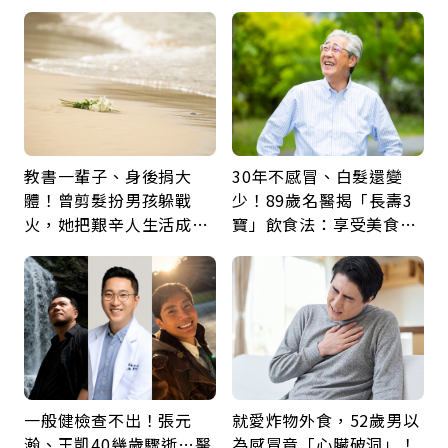
身，打破固定姿勢才是關
60年，卻輸給一個名字
鍵
教書一輩子、身後捐大
30年不感冒、白髮還變
體！曾剪髮扮男孩躲戰
少！89歲名醫揭「長壽3
火，她把艱辛人生活成風
寶」飲食法：享受美食不
景：生命價值在於成為祝
忌口，偶爾也該吃點肉
福
一般健檢查不出！張元
就愛炸物外食，52歲男以
瀚、王凱40幾歲驟逝…醫
為感冒竟「心臟破洞」！