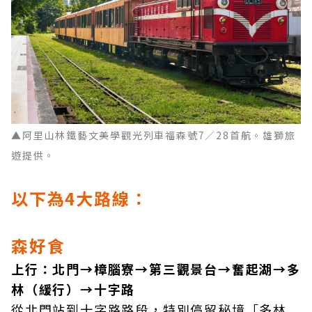
▲阿里山林鐵藝文美學觀光列車福森號7／28首航。雄獅旅
遊提供。
以下為4大路線：
森好食
上行：北門→樟腦寮→第三觀景台→奮起湖→多
林（緩行）→十字路
從北門站到十字路路段，特別停留秘境「多林