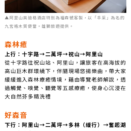
▲阿里山英迪格酒店特別為福森號客製，以「丰采」為名的
九宮格木質便當。雄獅旅遊提供。
森林癒
上行：十字路→二萬坪→祝山→阿里山
從十字路往祝山站、阿里山，讓旅客在高海拔的
高山巨木群環繞下，伴隨現場悠揚樂曲，帶大家
緩緩進入森林療癒情境，藉由導覽老師解說，透
過觸覺、嗅覺、聽覺等五感療癒，使身心沉浸在
大自然芬多精洗禮
好森音
下行：阿里山→二萬坪→多林（緩行）→奮起湖