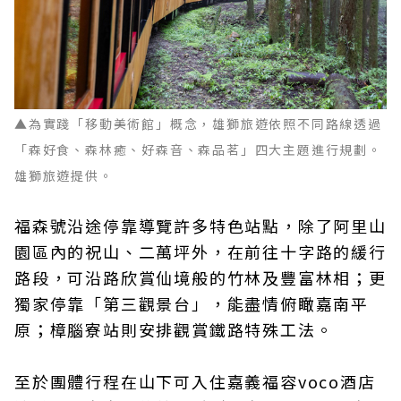
▲為實踐「移動美術館」概念，雄獅旅遊依照不同路線透過
「森好食、森林癒、好森音、森品茗」四大主題進行規劃。
雄獅旅遊提供。
福森號沿途停靠導覽許多特色站點，除了阿里山
園區內的祝山、二萬坪外，在前往十字路的緩行
路段，可沿路欣賞仙境般的竹林及豐富林相；更
獨家停靠「第三觀景台」，能盡情俯瞰嘉南平
原；樟腦寮站則安排觀賞鐵路特殊工法。
至於團體行程在山下可入住嘉義福容voco酒店