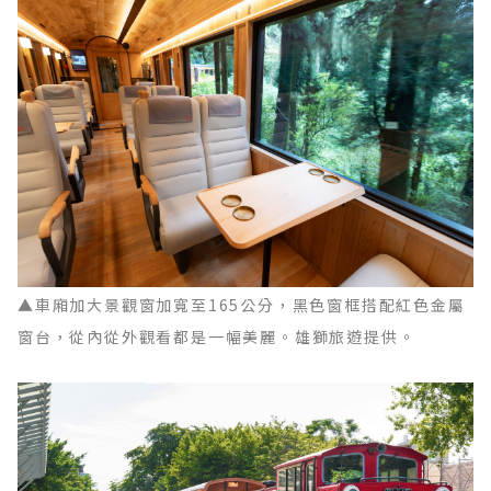
▲車廂加大景觀窗加寬至165公分，黑色窗框搭配紅色金屬
窗台，從內從外觀看都是一幅美麗。雄獅旅遊提供。