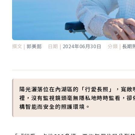
撰文 |
郭美懿
日期 |
2024年06月30日
分類 |
長期
陽光灑落位在內湖區的「行愛長照」，寬敞
裡，沒有監視鏡頭毫無隱私地時時監看，卻
構智能而安全的照護環境。