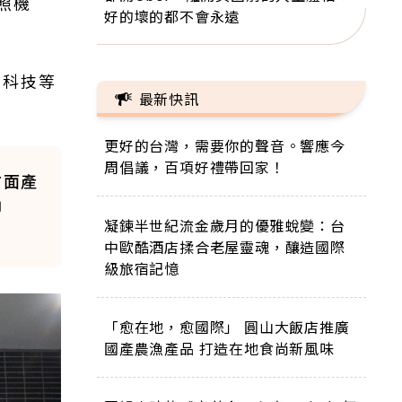
照機
好的壞的都不會永遠
高科技等
最新快訊
更好的台灣，需要你的聲音。響應今
周倡議，百項好禮帶回家！
方面產
聊
凝鍊半世紀流金歲月的優雅蛻變：台
中歐酷酒店揉合老屋靈魂，釀造國際
級旅宿記憶
「愈在地，愈國際」 圓山大飯店推廣
國產農漁產品 打造在地食尚新風味