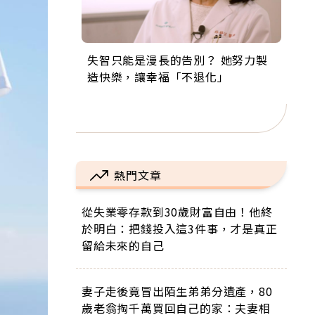
失智只能是漫長的告別？ 她努力製
來自剛果的巧克力神父 為台灣奉獻
63歲卸矽谷副總、搬回台灣找快
104歲打破金氏世界紀錄 成為全球
事業巔峰他選擇追夢…黑手阿伯拉
造快樂，讓幸福「不退化」
36年 「台灣是我的家，我連作夢都
樂！「蛋黃哥小丑」走進安養院，
最年長羽球選手，分享長壽的秘密
小提琴還登上小巨蛋！連CNN都大
講台語！」
逗樂上萬爺奶：退休後才開始真正
原來是「這個」
讚！
的人生
熱門文章
從失業零存款到30歲財富自由！他終
於明白：把錢投入這3件事，才是真正
留給未來的自己
妻子走後竟冒出陌生弟弟分遺產，80
歲老翁掏千萬買回自己的家：夫妻相