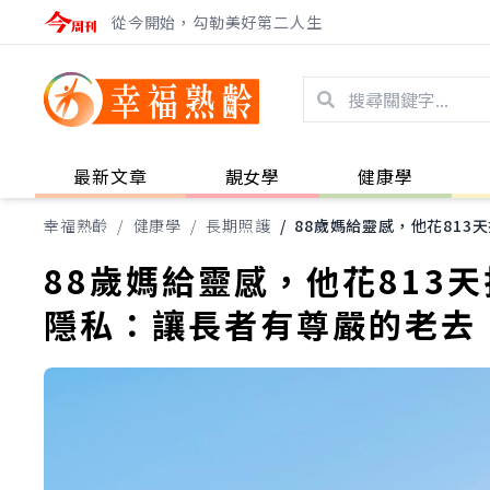
從今開始，勾勒美好第二人生
最新文章
靚女學
健康學
幸福熟齡
/
健康學
/
長期照護
/
88歲媽給靈感，他花81
88歲媽給靈感，他花813
隱私：讓長者有尊嚴的老去