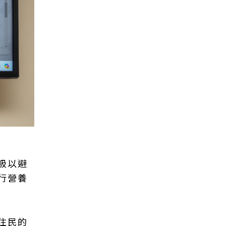
吸以避
行營養
住民的