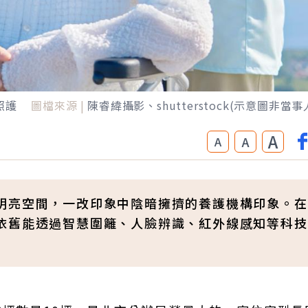
照護
圖檔來源 |
陳睿緯攝影、shutterstock(示意圖非當事
A
A
A
明亮空間，一改印象中陰暗擁擠的養護機構印象。在
依舊能透過智慧圍籬、人臉辨識、紅外線感知等科技