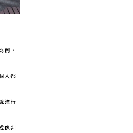
為例，
個人都
統進行
成像判