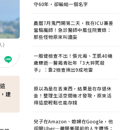
守60年，卻輸給一個名字
農曆7月鬼門開第二天，我在ICU兼差
當驅魔師！急診醫師中風住院實錄：
那些怪物原來叫譫妄
人)
一般健檢查不出！張元瀚、王凱40幾
歲驟逝…醫揭青壯年「3大猝死殺
手」：靠2檢查揪出9成地雷
這
原以為是在丟東西，結果是在存退休
，建
金！整理生活空間後才發現，原來活
得這麼輕鬆也能存錢
兒子在Amazon、媳婦在Google，他
卻開Uber…離開美國前的人生體悟：