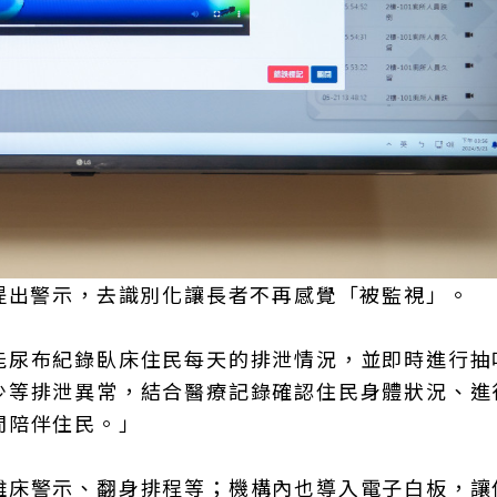
提出警示，去識別化讓長者不再感覺「被監視」。
能尿布紀錄臥床住民每天的排泄情況，並即時進行抽
少等排泄異常，結合醫療記錄確認住民身體狀況、進
間陪伴住民。」
離床警示、翻身排程等；機構內也導入電子白板，讓