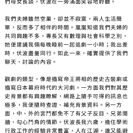
們母女長談，伏波在一旁滿面笑容地聆聽。
我們夫婦雖然空巢，卻並不寂寞，兩人生活簡
單，反而多了相伴的時間。嵐嵐知道我們夫婦的
共同興趣不多，專長又有數理與社會科學之別，
她便建議我倆每晚睡前一起追劇一小時；我出差
時，伏波盡量同行。如此一來，確實提供了我們
聊天、討論的內容。
觀劇的類型，像是描寫帝王將相的歷史古裝劇或
描寫日本幕府時代的大河劇。一方面我們對其歷
史背景都有興趣瞭解，網路上隨手可得的訊息也
極多，我便隨時查證、補充背景資料。另一方
面，中、外的宮鬥都免不了有父子反目、兄弟鬩
牆、勾心鬥角的情節。伏波長我六歲，擔任學術
行政工作的經驗非常豐富，人在江湖，誰又能避