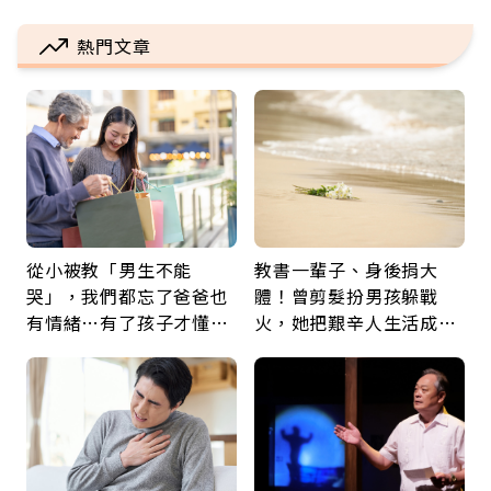
熱門文章
從小被教「男生不能
教書一輩子、身後捐大
哭」，我們都忘了爸爸也
體！曾剪髮扮男孩躲戰
有情緒…有了孩子才懂：
火，她把艱辛人生活成風
父親節最珍貴禮物是一句
景：生命價值在於成為祝
久違的關心
福