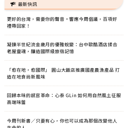
最新快訊
更好的台灣，需要你的聲音。響應今周倡議，百項好
禮帶回家！
凝鍊半世紀流金歲月的優雅蛻變：台中歐酷酒店揉合
老屋靈魂，釀造國際級旅宿記憶
「愈在地，愈國際」 圓山大飯店推廣國產農漁產品 打
造在地食尚新風味
回歸本味的感官革命：心泰 GLin 如何用自然風土征服
高端味蕾
今周刊新書／只要有心，你也可以成為那個改變他人
生命的人