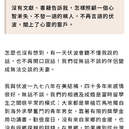
沒有文獻、書籍告訴我，怎樣照顧一個心
智漸失、不發一語的親人，不再言語的伏
波，關上了心靈的窗戶。
怎麼也沒有想到，有一天伏波會聽不懂我說的
話，也不再開口說話！我們從無話不談的伴侶變
成無法交談的夫妻。
我與伏波一九七八年在美結褵，四十多年來感情
很好，無話不談。我們的相遇及成婚是當時留學
生之間很平常的模式：大家都是單槍匹馬地獨自
到海外求學奮鬥的青年男女，靠著有限的獎學金
用功讀書，勤儉度日，沒有來自家鄉的金援，也
沒有返鄉探親的餘錢。在異鄉，如果遇到從台灣