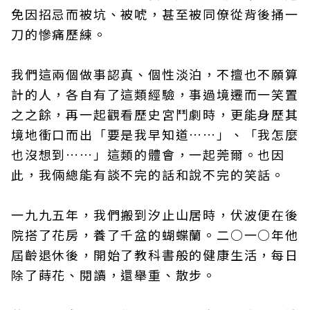
免因招忌而被坑、被唬，甚至被同僚從背後捅一
刀的慘痛歷練。
我們這兩個做事認真、個性淡泊，不擅也不願算
計的人，各自有了這類經驗，事過境遷而一笑置
之之餘，再一起觀看歷史宮鬥劇時，更能身歷其
境地衝口而出「要是我早知道……」、「我怎麼
也沒想到……」這類的體會，一起莞爾。也因
此，我倆總能有談不完的話和說不完的笑話。
一九九五年，我們搬到汐止山居時，伏波便在後
院搭了花房，養了千盆的蝴蝶蘭。二○一○年他
屆齡退休後，開始了教科書般的健康生活，每日
除了蒔花、閱讀，還舉重、散步。