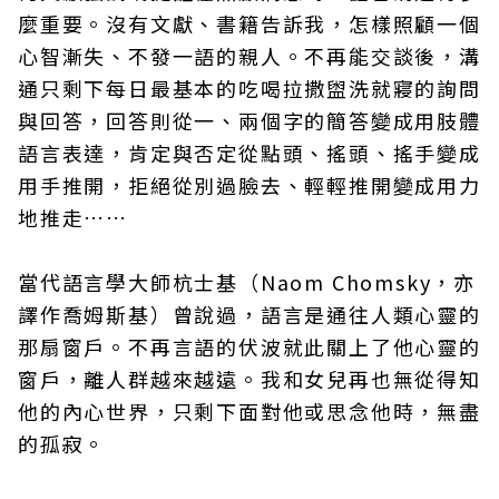
麼重要。沒有文獻、書籍告訴我，怎樣照顧一個
心智漸失、不發一語的親人。不再能交談後，溝
通只剩下每日最基本的吃喝拉撒盥洗就寢的詢問
與回答，回答則從一、兩個字的簡答變成用肢體
語言表達，肯定與否定從點頭、搖頭、搖手變成
用手推開，拒絕從別過臉去、輕輕推開變成用力
地推走……
當代語言學大師杭士基（Naom Chomsky，亦
譯作喬姆斯基）曾說過，語言是通往人類心靈的
那扇窗戶。不再言語的伏波就此關上了他心靈的
窗戶，離人群越來越遠。我和女兒再也無從得知
他的內心世界，只剩下面對他或思念他時，無盡
的孤寂。