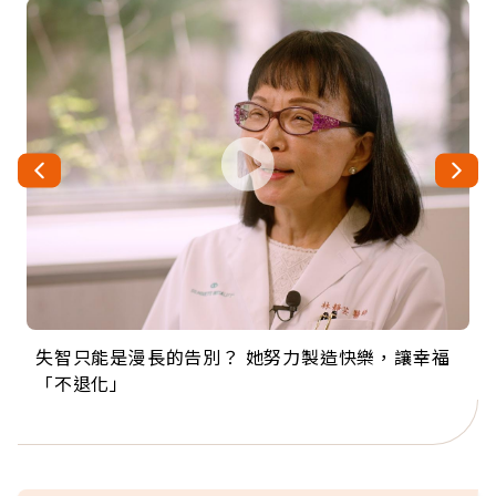
失智只能是漫長的告別？ 她努力製造快樂，讓幸福
來自剛果的巧克力神父 為台灣奉獻36年 「台灣是我
63歲卸矽谷副總、搬回台灣找快樂！「蛋黃哥小
104歲打破金氏世界紀錄 成為全球最年長羽球選
事業巔峰他選擇追夢…黑手阿伯拉小提琴還登上小
「不退化」
的家，我連作夢都講台語！」
丑」走進安養院，逗樂上萬爺奶：退休後才開始真
手，分享長壽的秘密原來是「這個」
巨蛋！連CNN都大讚！
正的人生