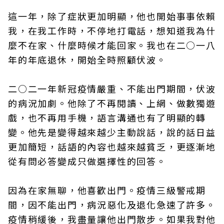
這一年，除了症狀更加明顯，他也開始事事依賴
我，在我工作時，不停地打電話，想知道我為什
麼不在家、什麼時候才能回家。我也在二○一八
年的年底退休，開始全時照顧伏波。
二○二一年新冠疫情嚴重、不能出門期間，伏波
的病況加劇。他除了不再閱讀、上網、做數獨遊
戲，也不再用手機，語言溝通也有了明顯的轉
變。他先是變得越來越少主動說話，說的話日益
更加簡短，話語的內容也越來越貧乏，更逐漸地
從有問必答變成只做選擇性的回答。
因為在家無聊，他喜歡出門。疫情三級警戒期
間，因不能出門，病況惡化及退化急速了許多。
疫情稍緩後，我盡量讓他出門散步。如果我對他