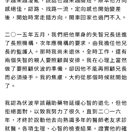
字越來越凌亂，說話也越來越簡短。原本他方向
感絕佳，認路、找路一流，定向感也開始變差
後，開始時常走錯方向，開車回家也過門不入。
二○一五年五月，我們把他單身的失智兄長送進
了長照機構，次年應機構的要求，由我擔任他兄
長的監護人。那時我尚未退休，全時工作，還有
兩個失智的親人要照顧與安排。我在心理上當然
做了要照顧伏波的準備，卻因他不能再照顧兄長
而必須接手。我的焦慮，大約從那個時候就開始
了。
我認為伏波早該藉助藥物延緩心智的退化，但他
拒絕面對，以致我努力了很久，直到二○一六
年，才終於說動他去向熟識多年的醫師老友求診
就醫。各項生理、心智的檢查結果，證實他的確