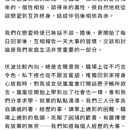
來的，個性相投、談得來的異性，很自然地就從
談戀愛到互許終身，結成伴侶後相依為命。
我們在戀愛時便已無話不談，婚後，更開始了每
日回家後，互相報告一天大事的習慣，交談和討
論是我們家庭生活非常重要的一部分。
伏波比較內向，總是言簡意賅，職場上從不巧言
令色，私下裡也從不甜言蜜語，唯獨回到家裡身
心放鬆時，對我或女兒嵐嵐會打開話匣子暢所欲
言。嵐嵐從開始上學到出了社會也一樣，會和我
們分享求學、就業的點點滴滴。我們三人分享各
自讀過的書、經歷的事，課業上遇到的困難、職
場上遇到的瓶頸，克服了困境的歡喜、有選擇便
有放棄的無奈……我們知道每個人經歷的大事、