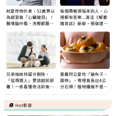
就愛炸物外食，52歲男以
每個帶著煩惱來的人，心
為感冒竟「心臟破洞」！
裡都有答案...演活《解憂
醫嘆腦中風、洗腎都跟它
雜貨店》爺爺，張復建：
有關：4警訊是心臟在呼
放下執著不是認輸，而是
救
善待自己
兄弟姊妹特留分刪除，
嘉義阿公愛吃「破布子、
「這兩類人」更該超前部
甜柿」，胃裡竟長出4公
署！一表看懂修法前後差
分石頭！植物纖維不是吃
異：沒留遺囑手足反而分
越多越好，這些水果都上
更多
榜
Hot影音