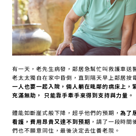
有一天，老先生病發，鄰居急幫忙叫救護車送
老太太獨自在家中昏倒，直到隔天早上鄰居按
一人也要一起入院，倆人躺在毗鄰的病床上，
充滿無助， 只能靠手牽手來得到支持與力量。
體能如斷崖式般下降，超乎他們的預期，
為了
看護，費用昂貴又達不到預期
，請了一段時間
們也不願意同住，最後決定去住養老院。