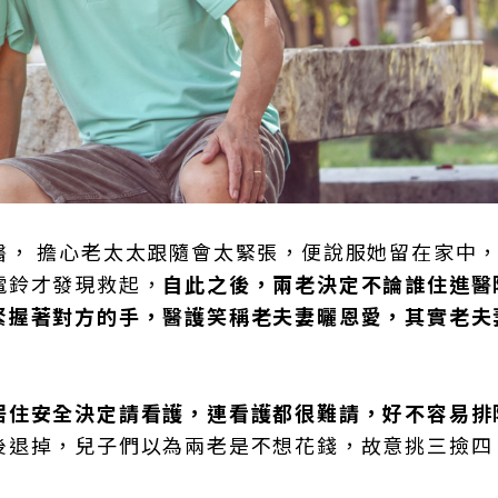
醫， 擔心老太太跟隨會太緊張，便說服她留在家中
電鈴才發現救起，
自此之後，兩老決定不論誰住進醫
緊握著對方的手，醫護笑稱老夫妻曬恩愛，其實老夫
居住安全決定請看護，連看護都很難請，好不容易排
後退掉，兒子們以為兩老是不想花錢，故意挑三撿四