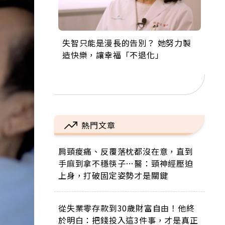
失智只能是漫長的告別？ 她努力製
來自剛果的巧克力神父 為台灣奉獻
63歲卸矽谷副總、搬回台灣找快
104歲打破金氏世界紀錄 成為全球
事業巔峰他選擇追夢…黑手阿伯拉
造快樂，讓幸福「不退化」
36年 「台灣是我的家，我連作夢都
樂！「蛋黃哥小丑」走進安養院，
最年長羽球選手，分享長壽的秘密
小提琴還登上小巨蛋！連CNN都大
講台語！」
逗樂上萬爺奶：退休後才開始真正
原來是「這個」
讚！
的人生
熱門文章
肩頸痠痛、反覆落枕都沒在意，直到
手麻到拿不穩筷子…醫：頸神經壓迫
上身，打破固定姿勢才是關鍵
從失業零存款到30歲財富自由！他終
於明白：把錢投入這3件事，才是真正