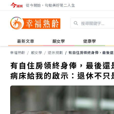
從今開始，勾勒美好第二人生
最新文章
靚女學
健康學
幸福熟齡
/
靚女學
/
退休規劃
/
有自住房領終身俸，最後還
有自住房領終身俸，最後還
病床給我的啟示：退休不只