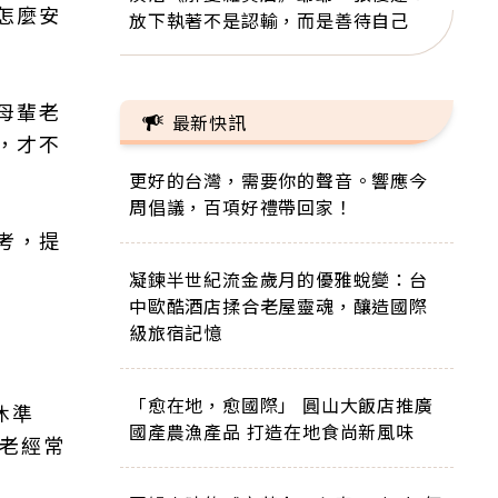
怎麼安
放下執著不是認輸，而是善待自己
母輩老
最新快訊
，才不
更好的台灣，需要你的聲音。響應今
周倡議，百項好禮帶回家！
考，提
凝鍊半世紀流金歲月的優雅蛻變：台
中歐酷酒店揉合老屋靈魂，釀造國際
級旅宿記憶
「愈在地，愈國際」 圓山大飯店推廣
休準
國產農漁產品 打造在地食尚新風味
兩老經常