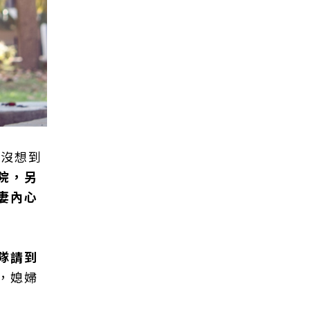
，沒想到
院，另
妻內心
隊請到
，媳婦