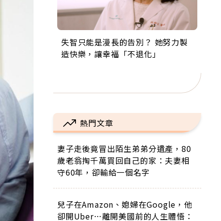
失智只能是漫長的告別？ 她努力製
來自剛果的巧克力神父 為台灣奉獻
63歲卸矽谷副總、搬回台灣找快
104歲打破金氏世界紀錄 成為全球
事業巔峰他選擇追夢…黑手阿伯拉
造快樂，讓幸福「不退化」
36年 「台灣是我的家，我連作夢都
樂！「蛋黃哥小丑」走進安養院，
最年長羽球選手，分享長壽的秘密
小提琴還登上小巨蛋！連CNN都大
講台語！」
逗樂上萬爺奶：退休後才開始真正
原來是「這個」
讚！
的人生
熱門文章
妻子走後竟冒出陌生弟弟分遺產，80
歲老翁掏千萬買回自己的家：夫妻相
守60年，卻輸給一個名字
兒子在Amazon、媳婦在Google，他
卻開Uber…離開美國前的人生體悟：