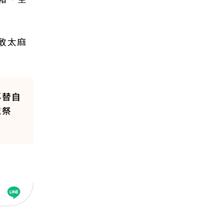
敢太麻
再替自
誠祭