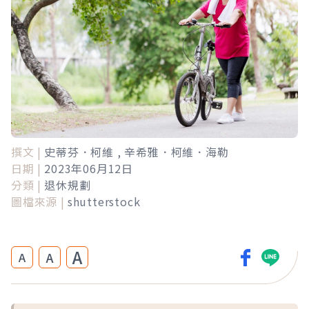
撰文 |
史蒂芬．柯維 , 辛希雅．柯維．海勒
日期 |
2023年06月12日
分類 |
退休規劃
圖檔來源 |
shutterstock
A
A
A