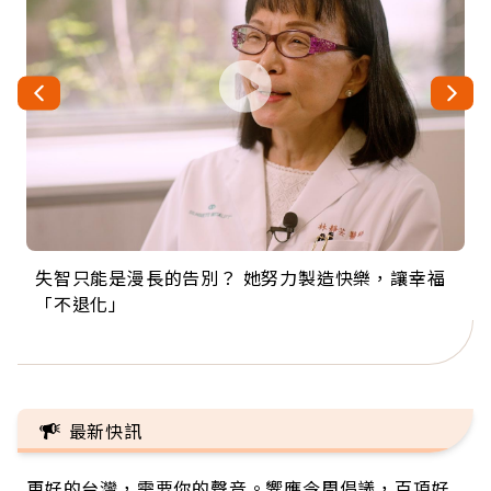
失智只能是漫長的告別？ 她努力製造快樂，讓幸福
來自剛果的巧克力神父 為台灣奉獻36年 「台灣是我
63歲卸矽谷副總、搬回台灣找快樂！「蛋黃哥小
104歲打破金氏世界紀錄 成為全球最年長羽球選
事業巔峰他選擇追夢…黑手阿伯拉小提琴還登上小
「不退化」
的家，我連作夢都講台語！」
丑」走進安養院，逗樂上萬爺奶：退休後才開始真
手，分享長壽的秘密原來是「這個」
巨蛋！連CNN都大讚！
正的人生
最新快訊
更好的台灣，需要你的聲音。響應今周倡議，百項好