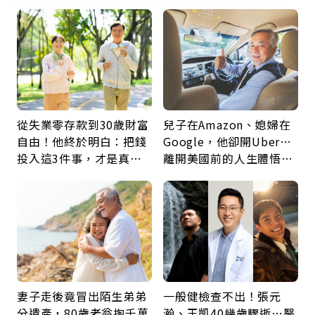
從失業零存款到30歲財富
兒子在Amazon、媳婦在
自由！他終於明白：把錢
Google，他卻開Uber…
投入這3件事，才是真正
離開美國前的人生體悟：
留給未來的自己
好的壞的都不會永遠
妻子走後竟冒出陌生弟弟
一般健檢查不出！張元
分遺產，80歲老翁掏千萬
瀚、王凱40幾歲驟逝…醫