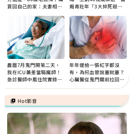
買回自己的家：夫妻相守
揭青壯年「3大猝死殺
60年，卻輸給一個名字
手」：靠2檢查揪出9成地
雷
農曆7月鬼門開第二天，
年年健檢一張紅字都沒
我在ICU兼差當驅魔師！
有，為何血管說塞就塞？
急診醫師中風住院實錄：
心臟醫從鬼門關前拉回病
那些怪物原來叫譫妄
人：會不會心梗要看對數
字
Hot影音