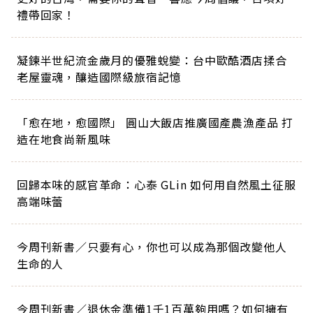
禮帶回家！
凝鍊半世紀流金歲月的優雅蛻變：台中歐酷酒店揉合
老屋靈魂，釀造國際級旅宿記憶
「愈在地，愈國際」 圓山大飯店推廣國產農漁產品 打
造在地食尚新風味
回歸本味的感官革命：心泰 GLin 如何用自然風土征服
高端味蕾
今周刊新書／只要有心，你也可以成為那個改變他人
生命的人
今周刊新書／退休金準備1千1百萬夠用嗎？如何擁有